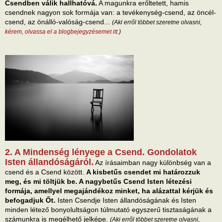
Csendben válik hallhatóvá.
A magunkra erőltetett, hamis
csendnek nagyon sok formája van: a tevékenység-csend, az öncél-
csend, az önálló-valóság-csend...
(Aki erről többet szeretne olvasni,
kérem, olvassa el a blogbejegyzésemet itt.
)
2. A Mindenség lényege a Csend. Gondolatok
Isten állandóságáról.
Az írásaimban nagy különbség van a
csend és a Csend között.
A kisbetűs csendet mi határozzuk
meg, és mi töltjük be. A nagybetűs Csend Isten létezési
formája, amellyel megajándékoz minket, ha alázattal kérjük és
befogadjuk Őt.
Isten Csendje Isten állandóságának és Isten
minden létező bonyolultságon túlmutató egyszerű tisztaságának a
számunkra is megélhető jelképe.
(Aki erről többet szeretne olvasni,