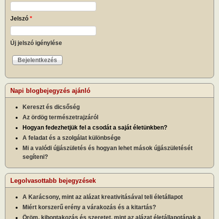
Jelszó
*
Új jelszó igénylése
Napi blogbejegyzés ajánló
Kereszt és dicsőség
Az ördög természetrajzáról
Hogyan fedezhetjük fel a csodát a saját életünkben?
A feladat és a szolgálat különbsége
Mi a valódi újjászületés és hogyan lehet mások újjászületését
segíteni?
Legolvasottabb bejegyzések
A Karácsony, mint az alázat kreativitásával teli életállapot
Miért korszerű erény a várakozás és a kitartás?
Öröm, kibontakozás és szeretet, mint az alázat életállapotának a