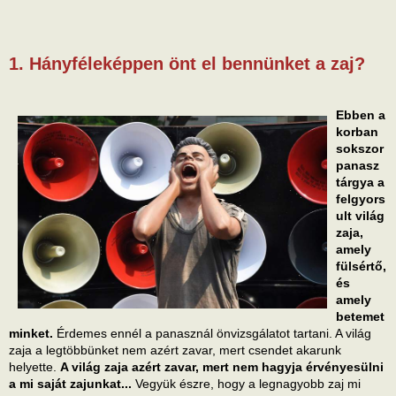
1. Hányféleképpen önt el bennünket a zaj?
Ebben a
korban
sokszor
panasz
tárgya a
felgyors
ult világ
zaja,
amely
fülsértő,
és
amely
betemet
minket.
Érdemes ennél a panasznál önvizsgálatot tartani. A világ
zaja a legtöbbünket nem azért zavar, mert csendet akarunk
helyette.
A világ zaja azért zavar, mert nem hagyja érvényesülni
a mi saját zajunkat...
Vegyük észre, hogy a legnagyobb zaj mi