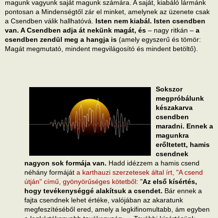
magunk vagyunk saját magunk számára. A saját, kiabáló lármánk
pontosan a Mindenségtől zár el minket, amelynek az üzenete csak
a Csendben válik hallhatóvá.
Isten nem kiabál. Isten csendben
van. A Csendben adja át nekünk magát, és
– nagy ritkán –
a
csendben zendül meg a hangja is
(amely egyszerű és tömör:
Magát megmutató, mindent megvilágosító és mindent betöltő).
Sokszor
megpróbálunk
készakarva
csendben
maradni. Ennek a
magunkra
erőltetett, hamis
csendnek
nagyon sok formája van.
Hadd idézzem a hamis csend
néhány formáját
a karthauzi szerzetesek által írt, "A csend
útján" című, gyönyörűséges kötetből
: "
Az első kísértés,
hogy tevékenységgé alakítsuk a csendet.
Bár ennek a
fajta csendnek lehet értéke, valójában az akaratunk
megfeszítéséből ered, amely a legkifinomultabb, ám egyben