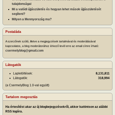
tulajdonságai
Mi a valódi újjászületés és hogyan lehet mások újjászületését
segíteni?
Milyen a Mennyország ma?
Postaláda
A szerzőnek szóló, illetve a megjegyzések tartalmával és moderálásával
kapcsolatos, a blog moderátorához érkező levél erre az email címre írható:
csermelyblog@gmail.com
Látogatók
Lapletöltések:
8,131,811
Látogatók:
318,994
(a CsermelyBlog 1.0-val együtt)
Tartalom megosztás
Ha értesítést akar az új blogbejegyzésekről, akkor kattintson az alábbi
RSS logóra.