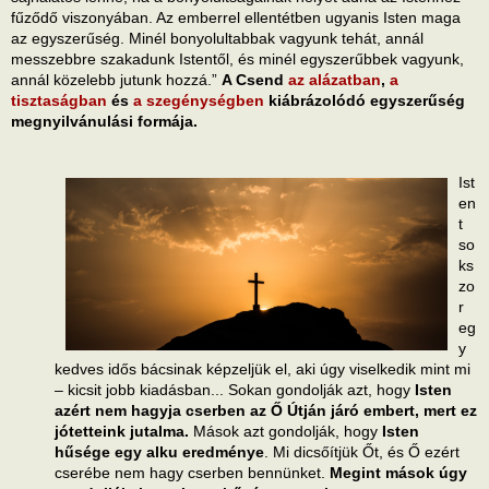
fűződő viszonyában. Az emberrel ellentétben ugyanis Isten maga
az egyszerűség. Minél bonyolultabbak vagyunk tehát, annál
messzebbre szakadunk Istentől, és minél egyszerűbbek vagyunk,
annál közelebb jutunk hozzá.”
A Csend
az alázatban
,
a
tisztaságban
és
a szegénységben
kiábrázolódó egyszerűség
megnyilvánulási formája.
Ist
en
t
so
ks
zo
r
eg
y
kedves idős bácsinak képzeljük el, aki úgy viselkedik mint mi
– kicsit jobb kiadásban... Sokan gondolják azt, hogy
Isten
azért nem hagyja cserben az Ő Útján járó embert, mert ez
jótetteink jutalma.
Mások azt gondolják, hogy
Isten
hűsége egy alku eredménye
. Mi dicsőítjük Őt, és Ő ezért
cserébe nem hagy cserben bennünket.
Megint mások úgy