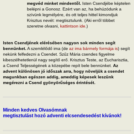
megvéd minket mindentől.
Isten Csendjébe képtelen
belépni a Gonosz. Ezért van az, ha behúzódunk a
szívünk legmélyére, és ott teljes hittel kimondjuk
Krisztus nevét: megtisztulunk. (Aki erről többet
szeretne olvasni,
kattintson ide
.)
Isten Csendjének elérésében nagyon sok minden segít
bennünket.
A szemlélődő ima (de
az ima bármely formája is
) segít
nekünk felfedezni a Csendet. Szűz Mária csendes figyelme
kibeszélhetetlenül nagy segítő erő. Krisztus Teste, az Eucharisztia,
a Csend Teljességének a közepébe repít bele bennünket.
Az
advent különösen jó időszak arra, hogy növeljük a csendet
magunkban egészen addig, ameddig képesek leszünk
megérezni a Csend gyönyörűséges érintését.
Minden kedves Olvasómnak
megtisztulást hozó adventi elcsendesedést kívánok!