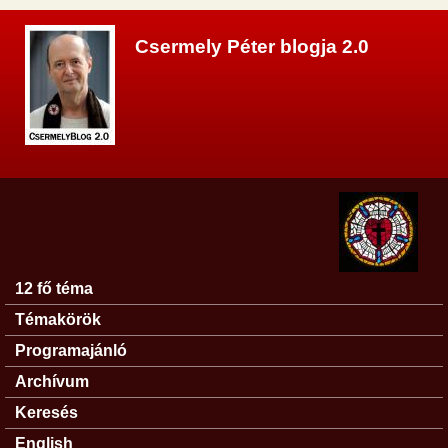
Ugrás a tartalomra
Csermely Péter blogja 2.0
12 fő téma
Főmenü
Témakörök
Programajánló
Archívum
Keresés
English