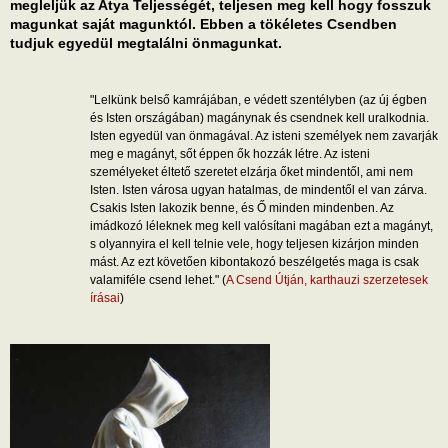
megleljük az Atya Teljességét, teljesen meg kell hogy fosszuk
magunkat saját magunktól. Ebben a tökéletes Csendben
tudjuk egyedül megtalálni önmagunkat.
"Lelkünk belső kamrájában, e védett szentélyben (az új égben
és Isten országában) magánynak és csendnek kell uralkodnia.
Isten egyedül van önmagával. Az isteni személyek nem zavarják
meg e magányt, sőt éppen ők hozzák létre. Az isteni
személyeket éltető szeretet elzárja őket mindentől, ami nem
Isten. Isten városa ugyan hatalmas, de mindentől el van zárva.
Csakis Isten lakozik benne, és Ő minden mindenben. Az
imádkozó léleknek meg kell valósítani magában ezt a magányt,
s olyannyira el kell telnie vele, hogy teljesen kizárjon minden
mást. Az ezt követően kibontakozó beszélgetés maga is csak
valamiféle csend lehet." (
A Csend Útján, karthauzi szerzetesek
írásai
)