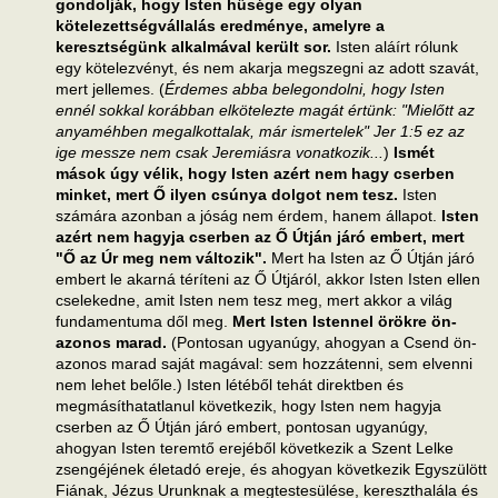
gondolják, hogy Isten hűsége egy olyan
kötelezettségvállalás eredménye, amelyre a
keresztségünk alkalmával került sor.
Isten aláírt rólunk
egy kötelezvényt, és nem akarja megszegni az adott szavát,
mert jellemes. (
Érdemes abba belegondolni, hogy Isten
ennél sokkal korábban elkötelezte magát értünk: "Mielőtt az
anyaméhben megalkottalak, már ismertelek" Jer 1:5 ez az
ige messze nem csak Jeremiásra vonatkozik...
)
Ismét
mások úgy vélik, hogy Isten azért nem hagy cserben
minket, mert Ő ilyen csúnya dolgot nem tesz.
Isten
számára azonban a jóság nem érdem, hanem állapot.
Isten
azért nem hagyja cserben az Ő Útján járó embert, mert
"Ő az Úr meg nem változik".
Mert ha Isten az Ő Útján járó
embert le akarná téríteni az Ő Útjáról, akkor Isten Isten ellen
cselekedne, amit Isten nem tesz meg, mert akkor a világ
fundamentuma dől meg.
Mert Isten Istennel örökre ön-
azonos marad.
(Pontosan ugyanúgy, ahogyan a Csend ön-
azonos marad saját magával: sem hozzátenni, sem elvenni
nem lehet belőle.) Isten létéből tehát direktben és
megmásíthatatlanul következik, hogy Isten nem hagyja
cserben az Ő Útján járó embert, pontosan ugyanúgy,
ahogyan Isten teremtő erejéből következik a Szent Lelke
zsengéjének életadó ereje, és ahogyan következik Egyszülött
Fiának, Jézus Urunknak a megtestesülése, kereszthalála és