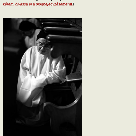
kérem, olvassa el a blogbejegyzésemet itt.
)