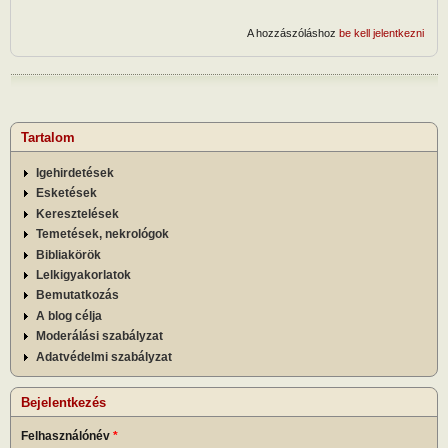
A hozzászóláshoz
be kell jelentkezni
Tartalom
Igehirdetések
Esketések
Keresztelések
Temetések, nekrológok
Bibliakörök
Lelkigyakorlatok
Bemutatkozás
A blog célja
Moderálási szabályzat
Adatvédelmi szabályzat
Bejelentkezés
Felhasználónév
*