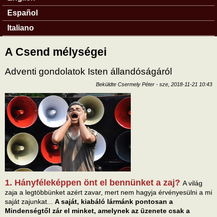
Español
Italiano
A Csend mélységei
Adventi gondolatok Isten állandóságáról
Beküldte
Csermely Péter
-
sze, 2018-11-21 10:43
1. Hányféleképpen önt el bennünket a zaj?
A világ
zaja a legtöbbünket azért zavar, mert nem hagyja érvényesülni a mi
saját zajunkat...
A saját, kiabáló lármánk pontosan a
Mindenségtől zár el minket, amelynek az üzenete csak a