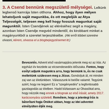
3. A Csend bennünk megszülető mélységei.
Lelkünk
legbenső kamrája Isten otthona.
Ahhoz, hogy ilyen mélyen
lehatoljunk saját magunkba, és ott megleljük az Atya
Teljességét, teljesen meg kell hogy fosszuk magunkat saját
magunktól.
Isten Csendjének az eléréséhez segít a magány,
azonban Isten Csendje megvéd mindentől, és kirobbant minket a
magányunkból a szeretet terjesztésébe.
(Aki erről többet szeretne
olvasni,
kérem, olvassa el a blogbejegyzésemet itt.
)
Bevezetés.
Advent első vasárnapjára jelenik meg ez az írás. Az
egyházi év kezdete az elcsendesedés időszaka.
Fontos, hogy
esélyt adjunk magunkra arra, hogy bennünk is, és ne csak
mellettünk szülessen meg a Jézus.
Gondoljuk át, mi minden
zaj van az életünkben. Válasszunk ki belőle valamit. Tegyünk
azért, hogy ne legyen! Ez a "szegényedés" a legfontosabb
gazdagodás az életben. Hadd bíztassam az Olvasókat arra,
hogy nézzék meg
ennek a blognak az első írását, amely 2017.
karácsonyára született
.
Remélem, hogy a jelenlegi írás is
bátorítani fogja Önöket abban, hogy az idei adventet
elmélyülten éljék meg.