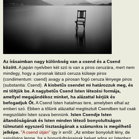
Az írásaimban nagy különbség van a csend és a Csend
között.
A japán nyelvben két szó is van a piros ceruzára, mert nem
mindegy, hogy a pirosnak látszó ceruza külseje piros
(condimentum: csend) avagy a pirosan fogó ceruza lényege piros
(substantia: Csend).
A kisbetűs csendet mi határozzuk meg, és
mi töltjük be. A nagybetűs Csend Isten létezési formája,
amellyel megajándékoz minket, ha alázattal kérjük és
befogadjuk Őt.
A Csend Isten hatalmas tere, amelyben elhal az
emberi szó. Ebben a tőlünk alázattal megtisztult Csendben tud csak
megszólalni Isten szava bennünk.
Isten Csendje Isten
állandóságának és Isten minden létező bonyolultságon
túlmutató egyszerű tisztaságának a számunkra is megélhető
jelképe.
"A csend útján"
így ír erről: „Az ember bonyolult lény, de
sajnálatos lenne, ha a bonyolultságainak helyet adna az Istenhez