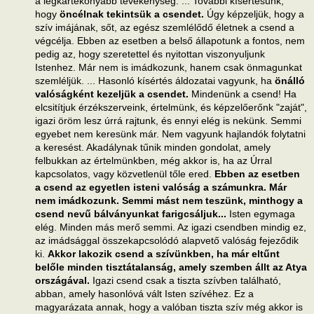
a legkártékonyabb tevékenység. ... További kísértésünk,
hogy
öncélnak tekintsük a csendet.
Úgy képzeljük, hogy a
szív imájának, sőt, az egész szemlélődő életnek a csend a
végcélja. Ebben az esetben a belső állapotunk a fontos, nem
pedig az, hogy szeretettel és nyitottan viszonyuljunk
Istenhez. Már nem is imádkozunk, hanem csak önmagunkat
szemléljük. ... Hasonló kísértés áldozatai vagyunk, ha
önálló
valóságként kezeljük a csendet.
Mindenünk a csend! Ha
elcsitítjuk érzékszerveink, értelmünk, és képzelőerőnk "zaját",
igazi öröm lesz úrrá rajtunk, és ennyi elég is nekünk. Semmi
egyebet nem keresünk már. Nem vagyunk hajlandók folytatni
a keresést. Akadálynak tűnik minden gondolat, amely
felbukkan az értelmünkben, még akkor is, ha az Úrral
kapcsolatos, vagy közvetlenül tőle ered.
Ebben az esetben
a csend az egyetlen isteni valóság a számunkra. Már
nem imádkozunk. Semmi mást nem teszünk, minthogy a
csend nevű bálványunkat farigcsáljuk...
Isten egymaga
elég. Minden más merő semmi. Az igazi csendben mindig ez,
az imádsággal összekapcsolódó alapvető valóság fejeződik
ki.
Akkor lakozik csend a szívünkben, ha már eltűnt
belőle minden tisztátalanság, amely szemben állt az Atya
országával.
Igazi csend csak a tiszta szívben található,
abban, amely hasonlóvá vált Isten szívéhez. Ez a
magyarázata annak, hogy a valóban tiszta szív még akkor is