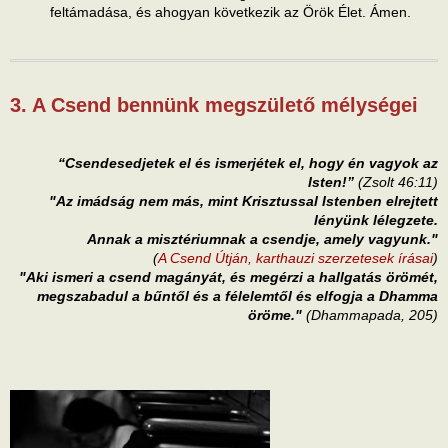
feltámadása, és ahogyan következik az Örök Élet. Ámen.
3. A Csend bennünk megszülető mélységei
“Csendesedjetek el és ismerjétek el, hogy én vagyok az
Isten!”
(Zsolt 46:11)
"Az imádság nem más, mint Krisztussal Istenben elrejtett
lényünk lélegzete.
Annak a misztériumnak a csendje, amely vagyunk."
(
A Csend Útján, karthauzi szerzetesek írásai
)
"Aki ismeri a csend magányát, és megérzi a hallgatás örömét,
megszabadul a bűntől és a félelemtől és elfogja a Dhamma
öröme."
(Dhammapada, 205)