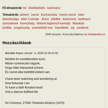
Fő témakörök:
hit
lélekfejlődés
tudomány
Témakörök:
advent
csend
Eucharisztia
hamis csend
Isten
állandósága
Isten Csendje
Jézus
jótettek
karácsony
karthauzi
szerzetesek
keresztség
lelkünk legbenső kamrája
Malakiás
próféta
szegénység
szemlélődő ima
Szentlélek
zaj
zsoltárok
2949 olvasás
A hozzászóláshoz
be kell jelentkezni
Hozzászólások
Beküldte
Kepes József
-
k, 2018-12-04 21:52
Néztem és csodálkoztam azon,
Milyen szerencsés vagyok,
Hogy hittel elárasztott szívem,
És csend által betöltött életem van.
I have been watching and wondering at
How fortunate I am
To have a faith-flooded heart
And a silence-fulfilled life.
Sri Chinmoy: 27000 Törekvés-Növény (1970)