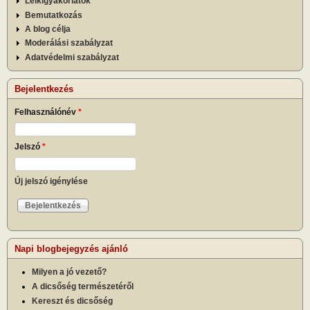
Lelkigyakorlatok
Bemutatkozás
A blog célja
Moderálási szabályzat
Adatvédelmi szabályzat
Bejelentkezés
Felhasználónév
*
Jelszó
*
Új jelszó igénylése
Napi blogbejegyzés ajánló
Milyen a jó vezető?
A dicsőség természetéről
Kereszt és dicsőség