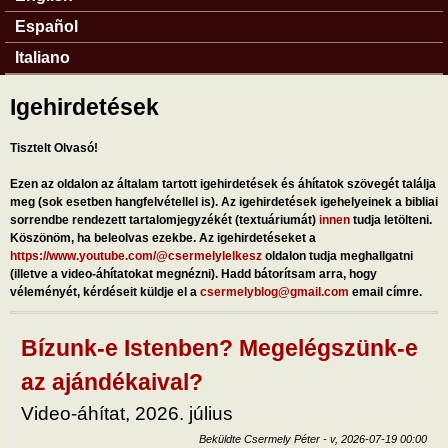
Español
Italiano
Igehirdetések
Tisztelt Olvasó!
Ezen az oldalon az általam tartott igehirdetések és áhítatok szövegét találja
meg (sok esetben hangfelvétellel is). Az igehirdetések igehelyeinek a bibliai
sorrendbe rendezett tartalomjegyzékét (textuáriumát)
innen
tudja letölteni.
Köszönöm, ha beleolvas ezekbe. Az igehirdetéseket a
https://www.youtube.com/@csermelylelkesz
oldalon tudja meghallgatni
(illetve a video-áhítatokat megnézni). Hadd bátorítsam arra, hogy
véleményét, kérdéseit küldje el a
csermelyblog@gmail.com
email címre.
Bízunk-e Istenben? Megelégszünk-e
az ajándékaival?
Video-áhítat, 2026. július
Beküldte
Csermely Péter
-
v, 2026-07-19 00:00