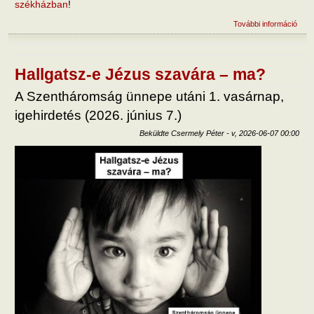
székházban
!
További információ
Üres
a te
örök 
vacs
tart
Hallgatsz-e Jézus szavára – ma?
kapc
A Szentháromság ünnepe utáni 1. vasárnap,
igehirdetés (2026. június 7.)
Beküldte
Csermely Péter
-
v, 2026-06-07 00:00