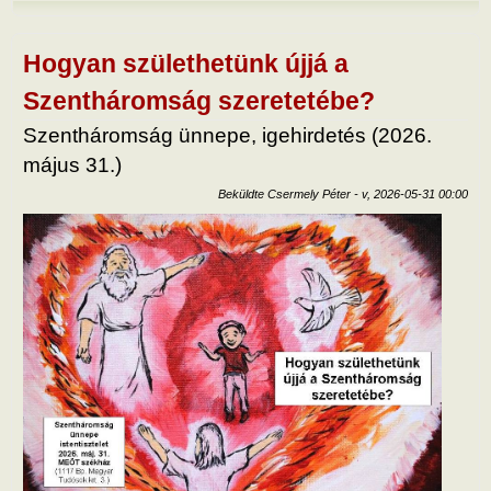
Jéz
szav
ma?
tart
Hogyan születhetünk újjá a
kapc
Szentháromság szeretetébe?
Szentháromság ünnepe, igehirdetés (2026.
május 31.)
Beküldte
Csermely Péter
-
v, 2026-05-31 00:00