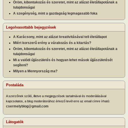
Öröm, kibontakozás és szeretet, mint az alázat életállapotának a
tulajdonságai
A szegénység, mint a gazdagság legmagasabb foka
Legolvasottabb bejegyzések
A Karácsony, mint az alázat kreativitásával teli életállapot
Miért korszerű erény a várakozás és a kitartás?
Öröm, kibontakozás és szeretet, mint az alázat életállapotának a
tulajdonságai
Mi a valódi újjászületés és hogyan lehet mások újjászületését
segíteni?
Milyen a Mennyország ma?
Postaláda
A szerzőnek szóló, illetve a megjegyzések tartalmával és moderálásával
kapcsolatos, a blog moderátorához érkező levél erre az email címre írható:
csermelyblog@gmail.com
Látogatók