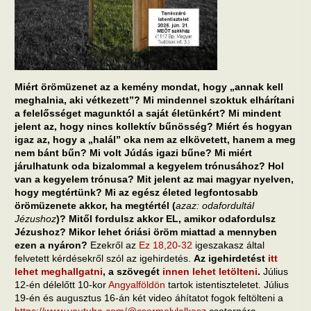
Miért örömüzenet az a kemény mondat, hogy „annak kell
meghalnia, aki vétkezett”? Mi mindennel szoktuk elhárítani
a felelősséget magunktól a saját életünkért? Mi mindent
jelent az, hogy nincs kollektív bűnösség? Miért és hogyan
igaz az, hogy a „halál” oka nem az elkövetett, hanem a meg
nem bánt bűn? Mi volt Júdás igazi bűne? Mi miért
járulhatunk oda bizalommal a kegyelem trónusához? Hol
van a kegyelem trónusa? Mit jelent az mai magyar nyelven,
hogy megtértünk? Mi az egész életed legfontosabb
örömüzenete akkor, ha megtértél (
azaz: odafordultál
Jézushoz
)? Mitől fordulsz akkor EL, amikor odafordulsz
Jézushoz? Mikor lehet óriási öröm miattad a mennyben
ezen a nyáron?
Ezekről az
Ez 18,20-32
igeszakasz által
felvetett kérdésekről szól az igehirdetés.
Az igehirdetést
itt
lehet meghallgatni
, a szövegét
innen lehet letölteni
.
Július
12-én délelőtt 10-kor
Angyalföldön
tartok istentiszteletet. Július
19-én és augusztus 16-án két video áhítatot fogok feltölteni a
https://www.youtube.com/@csermelylelkesz
csatornára.