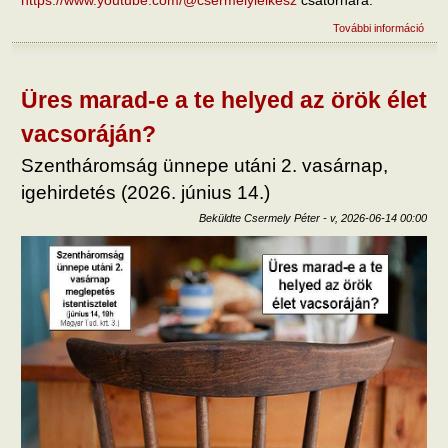
További információ
Új n
élete
Kris
tart
kapc
Üres marad-e a te helyed az örök élet
vacsoráján?
Szentháromság ünnepe utáni 2. vasárnap,
igehirdetés (2026. június 14.)
Beküldte
Csermely Péter
-
v, 2026-06-14 00:00