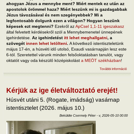
ahogyan Jézus a mennybe ment? Miért mentek ez után az
apostolok örömmel haza? Miért leszünk mi is gazdagabbak
Jézus távozásával és nem szegényebbek? Mi a
legfontosabb dolgunk ezen a világon? Hogyan leszünk
képesek ezt megtenni?
Ezekről az
ApCsel 1,1-11 igeszakasz
által felvetett kérdésekről szól a Mennybemenetel ünnepének
igehirdetése.
Az igehirdetést
itt lehet meghallgatni
, a
szövegét
innen lehet letölteni
.
A következő istentiszteletünk
május 17-én, a húsvéti idő utolsó, Exaudi vasárnapján lesz este
6-tól. Szeretettel várunk minden felsőoktatásban tanulót, vagy
oktatót vagy oda készülő középiskolást
a MEÖT székházban
!
További információ
Miko
Jézu
tart
kapc
Kérjük az ige életváltoztató erejét!
Húsvét utáni 5. (Rogate, imádság) vasárnap
istentisztelet (2026. május 10.)
Beküldte
Csermely Péter
-
v, 2026-05-10 00:00