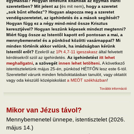
egymással? Hogyan lehetünk kitartóak az egymás iránti
szeretetben? Mit jelent az (
és mit nem)
, hogy a szeretet
„sok bűnt elfedez”? Hogyan alapozza meg a szeretet
vendégszeretetet, az igehirdetés és a mások segítését?
Hogyan függ ez a négy mind-mind össze Krisztus
keresztjével? Hogyan leszünk képesek mindezt megtenni?
Miért függ össze az Istentől kapott erő pontosan a mai, a
mennybemenetel és a pünkösd közötti vasárnappal? Mi
minden történik akkor velünk, ha imádságban kérünk
Istentől erőt?
Ezekről az
1Pt 4,7-11 igeszakasz
által felvetett
kérdésekről szól az igehirdetés.
Az igehirdetést
itt lehet
meghallgatni
, a szövegét
innen lehet letölteni
.
A következő
istentiszteletünk május 25-én, pünkösd HÉTFŐN lesz este 6-tól.
Szeretettel várunk minden felsőoktatásban tanulót, vagy oktatót
vagy oda készülő középiskolást
a MEÖT székházban
!
További információ
Menn
kérü
Isten
tart
kapc
Mikor van Jézus távol?
Mennybemenetel ünnepe, istentisztelet (2026.
május 14.)