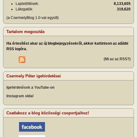
Lapletöltések:
8,133,605
Látogatók:
319,620
(a CsermelyBlog 1.0-val együtt)
Tartalom megosztás
Ha értesítést akar az új blogbejegyzésekről, akkor kattintson az alábbi
RSS logóra.
(Mi az az RSS?)
Csermely Péter igehirdetései
Igehirdetések a YouTube-on
Instagram oldal
Csatlakozz a blog közösségi csoportjaihoz!