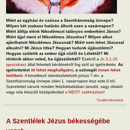
Miért az egyházi év csúcsa a Szentháromság ünnepe?
Milyen két szakasz határán állunk ezen a vasárnapon?
Miért állítja elénk Nikodémust talányos emberként János?
Miért éjjel ment el Nikodémus Jézushoz? Milyen alkut
ajánlhatott Nikodémus Jézusnak? Miért nem lehet Jézussal
alkudni? Mi Jézus titka? Hogyan tudunk újjászületni?
Hogyan születik az ember újjá víztől és Lélektől? Mi
történik akkor veled, ha újjászülettél?
Ezekről a
Jn 3,1-16
igeszakasz
által felvetett kérdésekről fog szól az igehirdetés.
Az
igehirdetést
itt lehet meghallgatni
, a szövegét
innen lehet
letölteni
.
A következő istentiszteletünk június 7-én, a
Szentháromság ünnepe utáni 1. vasárnapon lesz este 6-tól.
Szeretettel várunk minden felsőoktatásban tanulót, vagy oktatót
vagy oda készülő középiskolást
a MEÖT székházban
!
További információ
Hog
szül
újjá 
Szen
szer
A Szentlélek Jézus békességébe
tart
kapc