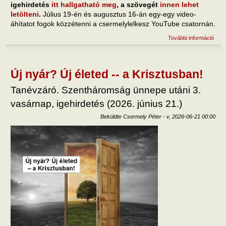
igehirdetés
itt hallgatható meg
, a szövegét
innen lehet
letölteni
.
Július 19-én és augusztus 16-án egy-egy video-
áhítatot fogok közzétenni a csermelylelkesz YouTube csatornán.
További információ
Új n
-- a
Kris
tart
kapc
Új nyár? Új életed -- a Krisztusban!
Tanévzáró. Szentháromság ünnepe utáni 3.
vasárnap, igehirdetés (2026. június 21.)
Beküldte
Csermely Péter
-
v, 2026-06-21 00:00