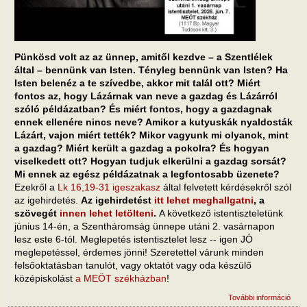
Pünkösd volt az az ünnep, amitől kezdve – a Szentlélek
által – bennünk van Isten. Tényleg bennünk van Isten? Ha
Isten belenéz a te szívedbe, akkor mit talál ott? Miért
fontos az, hogy Lázárnak van neve a gazdag és Lázárról
szóló példázatban? És miért fontos, hogy a gazdagnak
ennek ellenére nincs neve? Amikor a kutyuskák nyaldosták
Lázárt, vajon miért tették? Mikor vagyunk mi olyanok, mint
a gazdag? Miért került a gazdag a pokolra? És hogyan
viselkedett ott? Hogyan tudjuk elkerülni a gazdag sorsát?
Mi ennek az egész példázatnak a legfontosabb üzenete?
Ezekről a
Lk 16,19-31 igeszakasz
által felvetett kérdésekről szól
az igehirdetés.
Az igehirdetést
itt lehet meghallgatni
, a
szövegét
innen lehet letölteni
.
A következő istentiszteletünk
június 14-én, a Szentháromság ünnepe utáni 2. vasárnapon
lesz este 6-tól. Meglepetés istentisztelet lesz -- igen JÓ
meglepetéssel, érdemes jönni! Szeretettel várunk minden
felsőoktatásban tanulót, vagy oktatót vagy oda készülő
középiskolást
a MEÖT székházban
!
További információ
Hall