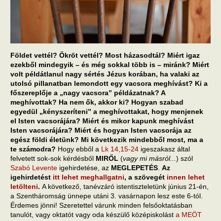
Földet vettél? Ökröt vettél? Most házasodtál? Miért igaz
ezekből mindegyik – és még sokkal több is – miránk? Miért
volt példátlanul nagy sértés Jézus korában, ha valaki az
utolsó pillanatban lemondott egy vacsora meghívást? Ki a
főszereplője a „nagy vacsora” példázatnak? A
meghívottak? Ha nem ők, akkor ki? Hogyan szabad
egyedül „kényszeríteni” a meghívottakat, hogy menjenek
el Isten vacsorájára? Miért és mikor kapunk meghívást
Isten vacsorájára? Miért és hogyan Isten vacsorája az
egész földi életünk? Mi következik mindebből most, ma a
te számodra?
Hogy ebből a
Lk 14,15-24
igeszakasz által
felvetett sok-sok kérdésből
MIRŐL
(
vagy mi másról...
) szól
Szabó Levente
igehirdetése, az
MEGLEPETÉS
.
Az
igehirdetést
itt lehet meghallgatni
, a szövegét
innen lehet
letölteni
.
A következő, tanévzáró istentiszteletünk június 21-én,
a Szentháromság ünnepe utáni 3. vasárnapon lesz este 6-tól.
Érdemes jönni! Szeretettel várunk minden felsőoktatásban
tanulót, vagy oktatót vagy oda készülő középiskolást
a MEÖT