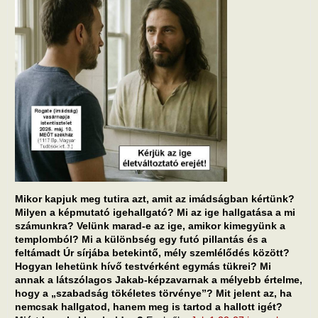
Mikor kapjuk meg tutira azt, amit az imádságban kértünk?
Milyen a képmutató igehallgató? Mi az ige hallgatása a mi
számunkra? Velünk marad-e az ige, amikor kimegyünk a
templomból? Mi a különbség egy futó pillantás és a
feltámadt Úr sírjába betekintő, mély szemlélődés között?
Hogyan lehetünk hívő testvérként egymás tükrei? Mi
annak a látszólagos Jakab-képzavarnak a mélyebb értelme,
hogy a „szabadság tökéletes törvénye”? Mit jelent az, ha
nemcsak hallgatod, hanem meg is tartod a hallott igét?