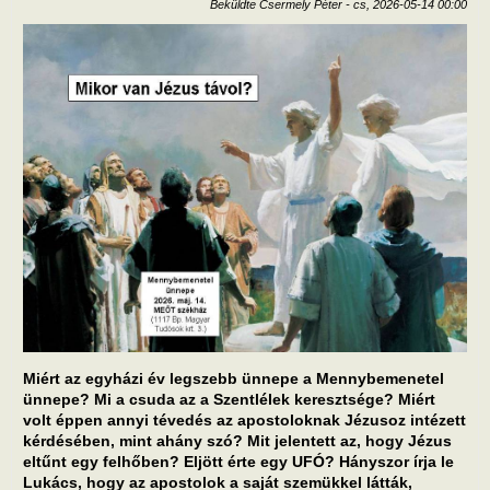
Beküldte
Csermely Péter
-
cs, 2026-05-14 00:00
Miért az egyházi év legszebb ünnepe a Mennybemenetel
ünnepe? Mi a csuda az a Szentlélek keresztsége? Miért
volt éppen annyi tévedés az apostoloknak Jézusoz intézett
kérdésében, mint ahány szó? Mit jelentett az, hogy Jézus
eltűnt egy felhőben? Eljött érte egy UFÓ? Hányszor írja le
Lukács, hogy az apostolok a saját szemükkel látták,