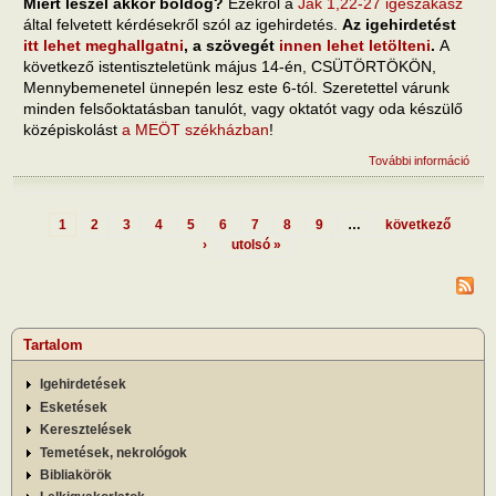
Miért leszel akkor boldog?
Ezekről a
Jak 1,22-27 igeszakasz
által felvetett kérdésekről szól az igehirdetés.
Az igehirdetést
itt lehet meghallgatni
, a szövegét
innen lehet letölteni
.
A
következő istentiszteletünk május 14-én, CSÜTÖRTÖKÖN,
Mennybemenetel ünnepén lesz este 6-tól. Szeretettel várunk
minden felsőoktatásban tanulót, vagy oktatót vagy oda készülő
középiskolást
a MEÖT székházban
!
További információ
Kérj
életv
erejé
tart
1
2
3
4
5
6
7
8
9
…
következő
kapc
Oldalak
›
utolsó »
Tartalom
Igehirdetések
Esketések
Keresztelések
Temetések, nekrológok
Bibliakörök