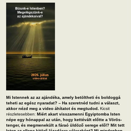
Mi Istennek az az ajándéka, amely betöltheti és boldoggá
teheti az egész nyaradat? – Ha szeretnéd tudni a választ,
akkor nézd meg a video áhítatot és megtudod.
Kicsit
részletesebben:
Miért akart visszamenni Egyiptomba Isten
népe egy hónappal az után, hogy kettévált előtte a Vörös-
tenger, és megmenekült a fáraó üldöző serege elől? Mit tett
Isten az ellene kitörő lázadásra válaszként? Mi mindenben