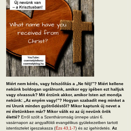
Miért nem kérés, vagy felszólítás a „Ne félj!”? Miért kellene
nekünk boldogan ugrálnunk, amikor egy igében ezt halljuk
vagy olvassuk? Mit érzünk akkor, amikor Isten azt mondja
nekünk: „Az enyém vagy!”? Hogyan szabadít meg minket a
mi Urunk minden gyötrődéstől? Mikor kaptunk új nevet a
mi életünkben már? Mikor válik ez az új nevünk örök
életté?
Erről szólt a Szentháromság ünnepe utáni 6.
vasárnapon az angyalföldi evangélikus gyülekezetben tartott
istentisztelet igeszakasza (
Ézs 43,1-7
) és az igehirdetés.
Az