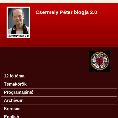
Ugrás a tartalomra
Csermely Péter blogja 2.0
12 fő téma
Főmenü
Témakörök
Programajánló
Archívum
Keresés
English