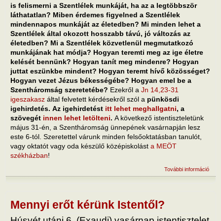
is felismerni a Szentlélek munkáját, ha az a legtöbbször
láthatatlan? Miben érdemes figyelned a Szentlélek
mindennapos munkáját az életedben? Mi minden lehet a
Szentlélek által okozott hosszabb távú, jó változás az
életedben? Mi a Szentlélek közvetlenül megmutatkozó
munkájának hat módja? Hogyan teremti meg az ige életre
kelését bennünk? Hogyan tanít meg mindenre? Hogyan
juttat eszünkbe mindent? Hogyan teremt hívő közösséget?
Hogyan vezet Jézus békességébe? Hogyan emel be a
Szentháromság szeretetébe?
Ezekről a
Jn 14,23-31
igeszakasz
által felvetett kérdésekről szól a
pünkösdi
igehirdetés. Az igehirdetést
itt lehet meghallgatni
, a
szövegét
innen lehet letölteni
.
A következő istentiszteletünk
május 31-én, a Szentháromság ünnepének vasárnapján lesz
este 6-tól. Szeretettel várunk minden felsőoktatásban tanulót,
vagy oktatót vagy oda készülő középiskolást
a MEÖT
székházban
!
További információ
A Sz
Jéz
bék
veze
tart
Mennyi erőt kérünk Istentől?
kapc
Húsvét utáni 6. (Exaudi) vasárnap istentisztelet