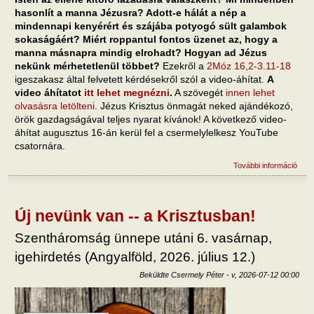
hasonlít a manna Jézusra? Adott-e hálát a nép a
mindennapi kenyérért és szájába potyogó sült galambok
sokaságáért? Miért roppantul fontos üzenet az, hogy a
manna másnapra mindig elrohadt? Hogyan ad Jézus
nekünk mérhetetlenül többet?
Ezekről a
2Móz 16,2-3.11-18
igeszakasz által felvetett kérdésekről szól a video-áhítat.
A
video áhítatot
itt lehet megnézni
.
A szövegét
innen lehet
olvasásra letölteni
. Jézus Krisztus önmagát neked ajándékozó,
örök gazdagságával teljes nyarat kívánok! A következő video-
áhítat augusztus 16-án kerül fel a csermelylelkesz YouTube
csatornára.
További információ
Bízu
Iste
Mege
e az
aján
Új nevünk van -- a Krisztusban!
tart
kapc
Szentháromság ünnepe utáni 6. vasárnap,
igehirdetés (Angyalföld, 2026. július 12.)
Beküldte
Csermely Péter
-
v, 2026-07-12 00:00