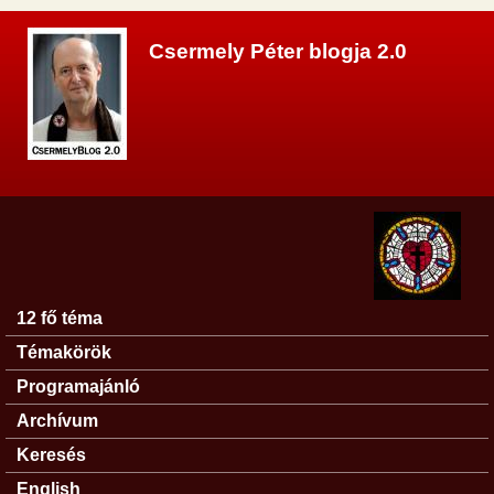
Ugrás a tartalomra
Csermely Péter blogja 2.0
12 fő téma
Főmenü
Témakörök
Programajánló
Archívum
Keresés
English