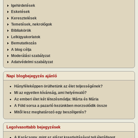
Igehirdetések
Esketések
Keresztelések
Temetések, nekrológok
Bibliakörök
Lelkigyakorlatok
Bemutatkozás
A blog célja
Moderálási szabályzat
Adatvédelmi szabályzat
Napi blogbejegyzés ajánló
Hányféleképpen örülhetünk az élet teljességének?
Mi az egyetlen kívánság, ami helyénvaló?
Az emberi élet két létezésmódja: Márta és Mária
A Föld sorsa a pazarló kezünkben morzsolódik össze
Mitől lesz meghatározó egy beszélgetés?
Legolvasottabb bejegyzések
A Karácsony, mint az alázat kreativitásával teli életállapot