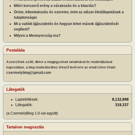
Miért korszerű erény a várakozás és a kitartás?
Öröm, kibontakozás és szeretet, mint az alázat életállapotának a
tulajdonságai
Mi a valódi újjászületés és hogyan lehet mások újjászületését
segíteni?
Milyen a Mennyország ma?
Postaláda
A szerzőnek szóló, illetve a megjegyzések tartalmával és moderálásával
kapcsolatos, a blog moderátorához érkező levél erre az email címre írható:
csermelyblog@gmail.com
Látogatók
Lapletöltések:
8,132,998
Látogatók:
319,337
(a CsermelyBlog 1.0-val együtt)
Tartalom megosztás