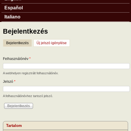
Español
Italiano
Bejelentkezés
Bejelentkezés
(aktív fül)
Új jelszó igénylése
Felhasználónév
*
A webhelyen regisztrált felhasználónév.
Jelszó
*
A felhasználónévhez tartozó jelszó.
Tartalom