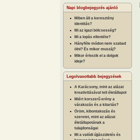
Napi blogbejegyzés ajánló
Miben áll a keresztény
identitás?
Mi az igazi bölcsesség?
Mi a lopás ellentéte?
Hányféle módon nem szabad
ölni? És mikor muszáj?
Mikor érkezik el a dolgok
ideje?
Legolvasottabb bejegyzések
A Karácsony, mint az alázat
kreativitásával teli életállapot
Miért korszerű erény a
várakozás és a kitartás?
Öröm, kibontakozás és
szeretet, mint az alázat
életállapotának a
tulajdonságai
Mi a valódi újjászületés és