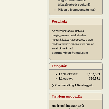
hogyan lehet mások
újjászületését segíteni?
Milyen a Mennyország ma?
Postaláda
A szerzőnek szóló, illetve a
megjegyzések tartalmával és
moderálásával kapcsolatos, a blog
moderátorához érkező levél erre az
email címre írható:
csermelyblog@gmail.com
Látogatók
Lapletöltések:
8,137,363
Látogatók:
320,571
(a CsermelyBlog 1.0-val együtt)
Tartalom megosztás
Ha értesítést akar az új