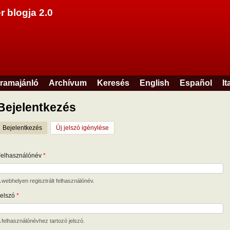
Ugrás a tartalomra
r blogja 2.0
ramajánló
Archívum
Keresés
English
Español
It
Bejelentkezés
Bejelentkezés
(aktív fül)
Új jelszó igénylése
Felhasználónév
*
 webhelyen regisztrált felhasználónév.
Jelszó
*
 felhasználónévhez tartozó jelszó.