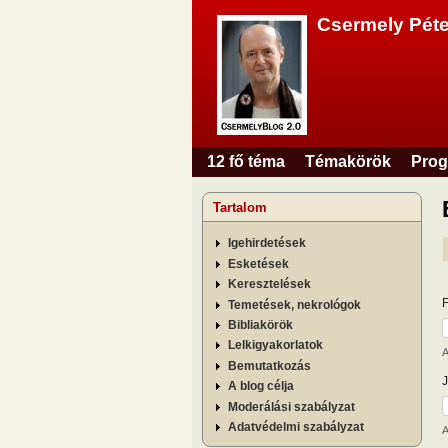
Csermely Péte
12 fő téma
Témakörök
Prog
Főmenü
Tartalom
Igehirdetések
Esketések
Keresztelések
Temetések, nekrológok
Bibliakörök
Lelkigyakorlatok
A
Bemutatkozás
A blog célja
Moderálási szabályzat
Adatvédelmi szabályzat
A