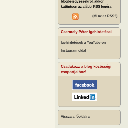
blogbejegyzésekről, akkor
kattintson az alábbi RSS logóra.
(Mi az az RSS?)
Csermely Péter igehirdetései
Igehirdetések a YouTube-on
Instagram oldal
Csatlakozz a blog közösségi
csoportjaihoz!
Vissza a főoldalra