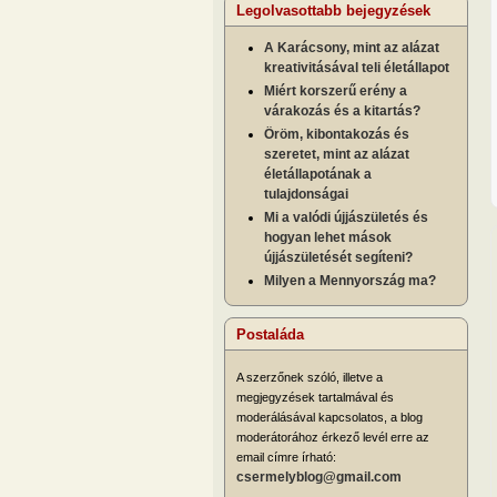
Legolvasottabb bejegyzések
A Karácsony, mint az alázat
kreativitásával teli életállapot
Miért korszerű erény a
várakozás és a kitartás?
Öröm, kibontakozás és
szeretet, mint az alázat
életállapotának a
tulajdonságai
Mi a valódi újjászületés és
hogyan lehet mások
újjászületését segíteni?
Milyen a Mennyország ma?
Postaláda
A szerzőnek szóló, illetve a
megjegyzések tartalmával és
moderálásával kapcsolatos, a blog
moderátorához érkező levél erre az
email címre írható:
csermelyblog@gmail.com