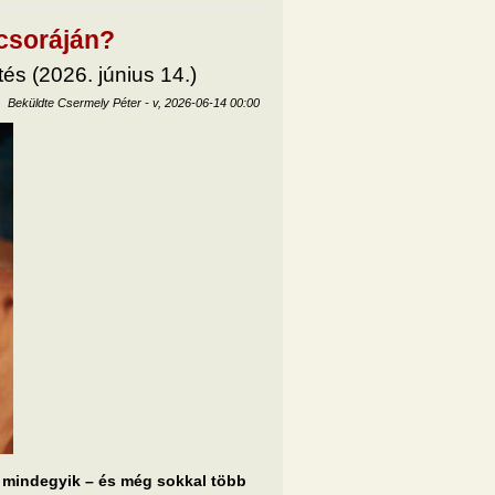
acsoráján?
és (2026. június 14.)
Beküldte
Csermely Péter
-
v, 2026-06-14 00:00
l mindegyik – és még sokkal több