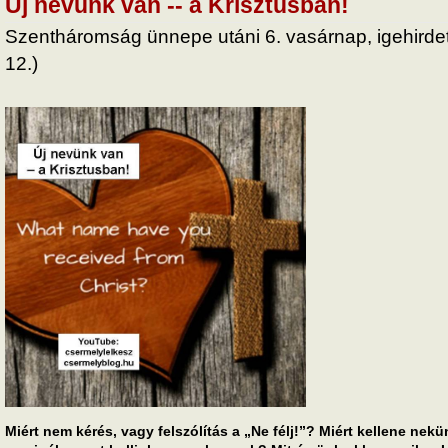
Új nevünk van -- a Krisztusban!
Szentháromság ünnepe utáni 6. vasárnap, igehirdeté
12.)
Miért nem kérés, vagy felszólítás a „Ne félj!”? Miért kellene ne