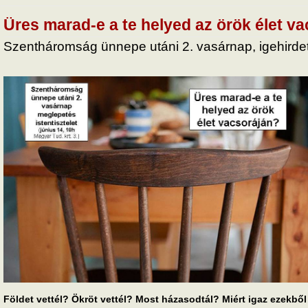
Üres marad-e a te helyed az örök élet v
Szentháromság ünnepe utáni 2. vasárnap, igehirdet
Földet vettél? Ökröt vettél? Most házasodtál? Miért igaz ezekbő