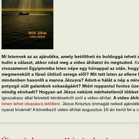
Mi Istennek az az ajándéka, amely betöltheti és boldoggá teheti
tudni a választ, akkor nézd meg a video áhítatot és megtudod.
Ki
visszamenni Egyiptomba Isten népe egy hónappal az után, hogy k
megmenekült a fáraó üldöző serege elől? Mit tett Isten az ellene
mindenben hasonlít a manna Jézusra? Adott-e hálát a nép a min
potyogó sült galambok sokaságáért? Miért roppantul fontos üz
mindig elrohadt? Hogyan ad Jézus nekünk mérhetetlenül többe
igeszakasz által felvetett kérdésekről szól a video-áhítat.
A video áhí
innen lehet olvasásra letölteni
. Jézus Krisztus önmagát neked ajándék
nyarat kívánok! A következő video-áhítat augusztus 16-án kerül fel a