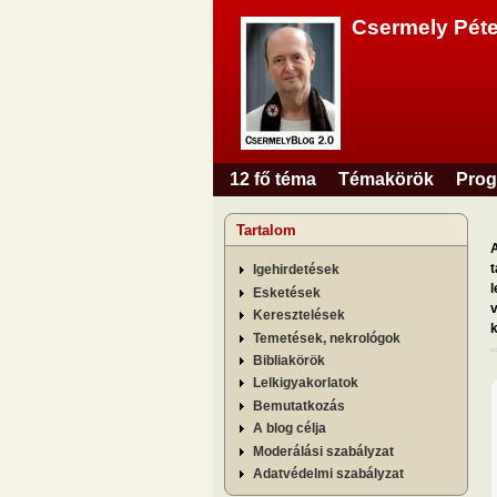
Csermely Péte
12 fő téma
Témakörök
Prog
Főmenü
Tartalom
A
t
Igehirdetések
l
Esketések
v
Keresztelések
k
Temetések, nekrológok
Bibliakörök
Lelkigyakorlatok
Bemutatkozás
A blog célja
Moderálási szabályzat
Adatvédelmi szabályzat