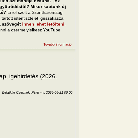
Isten azt mondja nekünk: „Az
yötrődéstől? Mikor kaptunk új
té?
Erről szólt a Szentháromság
artott istentisztelet igeszakasza
 a szövegét
innen lehet letölteni
.
enni a csermelylelkesz YouTube
További információ
Új nevünk van -- a Krisztusban! tartalommal
kapcsolatosan
p, igehirdetés (2026.
Beküldte
Csermely Péter
-
v, 2026-06-21 00:00