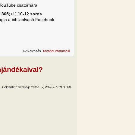
 YouTube csatornára.
t 365
(+1)
10-12 soros
agja a bibliaolvasó Facebook
625 olvasás
További információ
Video áhítat a felsőoktatásban tanulók
(oktatók) és a felsőoktatásba készülők
számára tartalommal kapcsolatosan
ajándékaival?
Beküldte
Csermely Péter
-
v, 2026-07-19 00:00