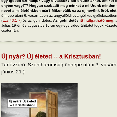
egy igében ezt halljuk vagy olvassuk? Mit érzünk akkor, amikor 
enyém vagy!”? Hogyan szabadít meg minket a mi Urunk minden g
nevet a mi életünkben már? Mikor válik ez az új nevünk örök élet
ünnepe utáni 6. vasárnapon az angyalföldi evangélikus gyülekezetben t
(
Ézs 43,1-7
) és az igehirdetés.
Az igehirdetés
itt hallgatható meg
,
Július 19-én és augusztus 16-án egy-egy video-áhítatot fogok közzét
csatornán.
Új nyár? Új életed -- a Krisztusban!
Tanévzáró. Szentháromság ünnepe utáni 3. vasárna
június 21.)