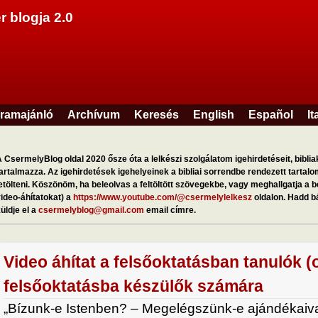
Ugrás a tartalomra
r blogja 2.0
ramajánló
Archívum
Keresés
English
Español
It
 CsermelyBlog oldal 2020 ősze óta a lelkészi szolgálatom igehirdetéseit, bibliak
artalmazza. Az igehirdetések igehelyeinek a bibliai sorrendbe rendezett tartal
etölteni. Köszönöm, ha beleolvas a feltöltött szövegekbe, vagy meghallgatja a be
ideo-áhítatokat) a
https://www.youtube.com/@csermelylelkesz
oldalon. Hadd b
üldje el a
csermelyblog@gmail.com
email címre.
Video áhítat a felsőoktatásban tanulók (
felsőoktatásba készülők számára
„Bízunk-e Istenben? – Megelégszünk-e ajándékaival?"