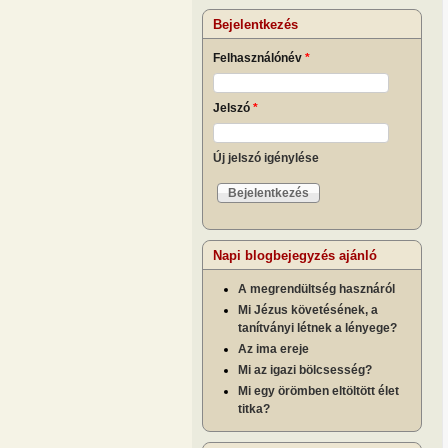
Bejelentkezés
Felhasználónév
*
Jelszó
*
Új jelszó igénylése
Napi blogbejegyzés ajánló
A megrendültség hasznáról
Mi Jézus követésének, a
tanítványi létnek a lényege?
Az ima ereje
Mi az igazi bölcsesség?
Mi egy örömben eltöltött élet
titka?