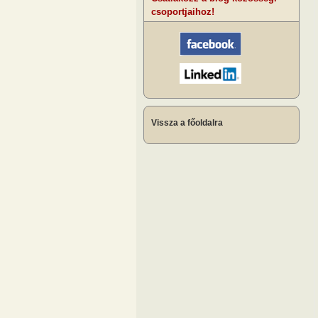
csoportjaihoz!
Vissza a főoldalra