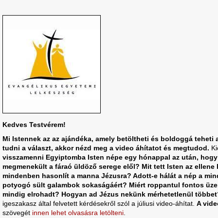
Kedves Testvérem!
Mi Istennek az az ajándéka, amely betöltheti és boldoggá teheti
tudni a választ, akkor nézd meg a video áhítatot és megtudod.
Ki
visszamenni Egyiptomba Isten népe egy hónappal az után, hogy k
megmenekült a fáraó üldöző serege elől? Mit tett Isten az ellene
mindenben hasonlít a manna Jézusra? Adott-e hálát a nép a min
potyogó sült galambok sokaságáért? Miért roppantul fontos üz
mindig elrohadt? Hogyan ad Jézus nekünk mérhetetlenül többe
igeszakasz által felvetett kérdésekről szól a júliusi video-áhítat.
A vide
szövegét
innen lehet olvasásra letölteni
.