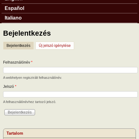
Español
Italiano
Bejelentkezés
Bejelentkezés
(aktív fül)
Új jelszó igénylése
Felhasználónév
*
A webhelyen regisztrált felhasználónév.
Jelszó
*
A felhasználónévhez tartozó jelszó.
Tartalom