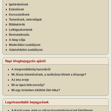
Igehirdetések
Esketések
Keresztelések
Temetések, nekrológok
Bibliakörök
Lelkigyakorlatok
Bemutatkozás
A blog célja
Moderálási szabályzat
Adatvédelmi szabályzat
Napi blogbejegyzés ajánló
A megrendültség hasznáról
Mi Jézus követésének, a tanítványi létnek a lényege?
Az ima ereje
Mi az igazi bölcsesség?
Mi egy örömben eltöltött élet titka?
Legolvasottabb bejegyzések
A Karácsony, mint az alázat kreativitásával teli életállapot