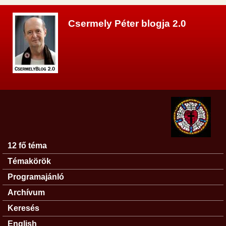
Ugrás a tartalomra
Csermely Péter blogja 2.0
12 fő téma
Főmenü
Témakörök
Programajánló
Archívum
Keresés
English