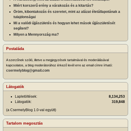
Miért korszerű erény a várakozás és a kitartás?
Öröm, kibontakozás és szeretet, mint az alázat életállapotának a
tulajdonságai
Mi a valódi újjászületés és hogyan lehet mások újjászületését
segíteni?
Milyen a Mennyország ma?
Postaláda
A szerzőnek szóló, illetve a megjegyzések tartalmával és moderálásával
kapcsolatos, a blog moderátorához érkező levél erre az email címre írható:
csermelyblog@gmail.com
Látogatók
Lapletöltések:
8,134,253
Látogatók:
319,848
(a CsermelyBlog 1.0-val együtt)
Tartalom megosztás