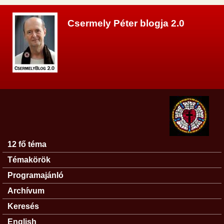
Ugrás a tartalomra
Csermely Péter blogja 2.0
12 fő téma
Főmenü
Témakörök
Programajánló
Archívum
Keresés
English