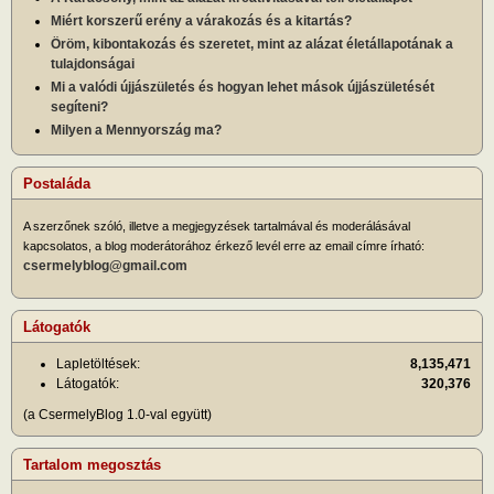
Miért korszerű erény a várakozás és a kitartás?
Öröm, kibontakozás és szeretet, mint az alázat életállapotának a
tulajdonságai
Mi a valódi újjászületés és hogyan lehet mások újjászületését
segíteni?
Milyen a Mennyország ma?
Postaláda
A szerzőnek szóló, illetve a megjegyzések tartalmával és moderálásával
kapcsolatos, a blog moderátorához érkező levél erre az email címre írható:
csermelyblog@gmail.com
Látogatók
Lapletöltések:
8,135,471
Látogatók:
320,376
(a CsermelyBlog 1.0-val együtt)
Tartalom megosztás