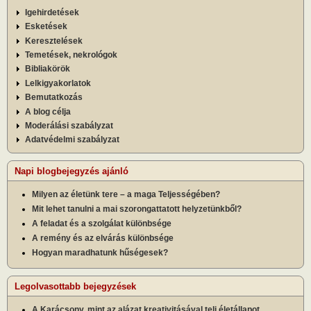
Igehirdetések
Esketések
Keresztelések
Temetések, nekrológok
Bibliakörök
Lelkigyakorlatok
Bemutatkozás
A blog célja
Moderálási szabályzat
Adatvédelmi szabályzat
Napi blogbejegyzés ajánló
Milyen az életünk tere – a maga Teljességében?
Mit lehet tanulni a mai szorongattatott helyzetünkből?
A feladat és a szolgálat különbsége
A remény és az elvárás különbsége
Hogyan maradhatunk hűségesek?
Legolvasottabb bejegyzések
A Karácsony, mint az alázat kreativitásával teli életállapot