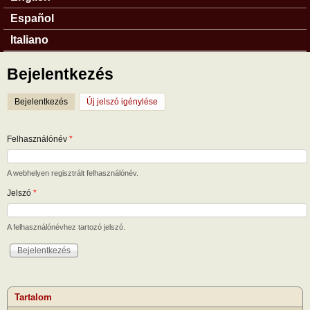
Español
Italiano
Bejelentkezés
Bejelentkezés
(aktív fül)
Új jelszó igénylése
Felhasználónév
*
A webhelyen regisztrált felhasználónév.
Jelszó
*
A felhasználónévhez tartozó jelszó.
Tartalom