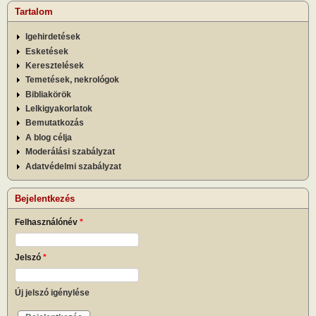
Tartalom
Igehirdetések
Esketések
Keresztelések
Temetések, nekrológok
Bibliakörök
Lelkigyakorlatok
Bemutatkozás
A blog célja
Moderálási szabályzat
Adatvédelmi szabályzat
Bejelentkezés
Felhasználónév
*
Jelszó
*
Új jelszó igénylése