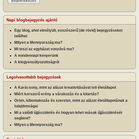
Napi blogbejegyzés ajánló
Egy blog, ahol elmélyült, esszészerű (de rövid) bejegyzéseket
találhat
Milyen a Mennyország ma?
Mi teszi az egyházat vonzóvá ma?
A mindennapi kenyerünk
A kiegyensúlyozottságról
Legolvasottabb bejegyzések
A Karácsony, mint az alázat kreativitásával teli életállapot
Miért korszerű erény a várakozás és a kitartás?
Öröm, kibontakozás és szeretet, mint az alázat életállapotának a
tulajdonságai
Mi a valódi újjászületés és hogyan lehet mások újjászületését
segíteni?
Milyen a Mennyország ma?