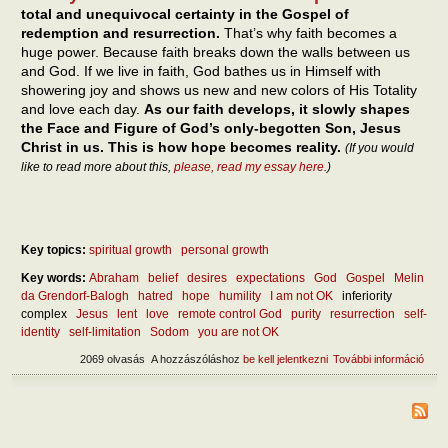
total and unequivocal certainty in the Gospel of
redemption and resurrection.
That’s why faith becomes a
huge power. Because faith breaks down the walls between us
and God. If we live in faith, God bathes us in Himself with
showering joy and shows us new and new colors of His Totality
and love each day.
As our faith develops, it slowly shapes
the Face and Figure of God’s only-begotten Son, Jesus
Christ in us. This is how hope becomes reality.
(If you would
like to read more about this,
please, read my essay here
.)
Key topics:
spiritual growth
personal growth
Key words:
Abraham
belief
desires
expectations
God
Gospel
Melin
da Grendorf-Balogh
hatred
hope
humility
I am not OK
inferiority
complex
Jesus
lent
love
remote control God
purity
resurrection
self-
identity
self-limitation
Sodom
you are not OK
2069 olvasás
A hozzászóláshoz
be kell jelentkezni
További információ
The 
betw
and
expe
tart
kapc