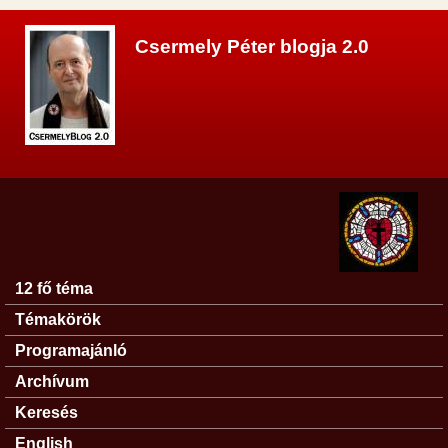
Ugrás a tartalomra
Csermely Péter blogja 2.0
12 fő téma
Főmenü
Témakörök
Programajánló
Archívum
Keresés
English