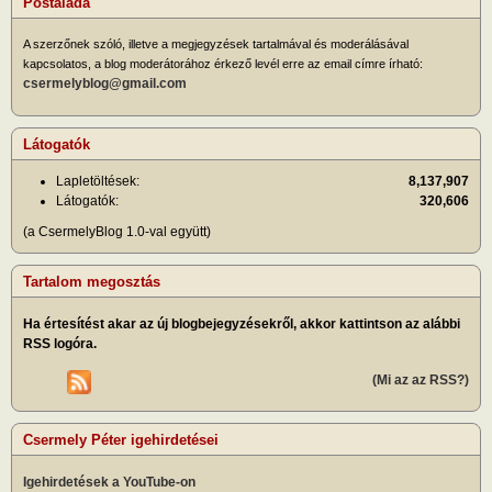
Postaláda
A szerzőnek szóló, illetve a megjegyzések tartalmával és moderálásával
kapcsolatos, a blog moderátorához érkező levél erre az email címre írható:
csermelyblog@gmail.com
Látogatók
Lapletöltések:
8,137,907
Látogatók:
320,606
(a CsermelyBlog 1.0-val együtt)
Tartalom megosztás
Ha értesítést akar az új blogbejegyzésekről, akkor kattintson az alábbi
RSS logóra.
(Mi az az RSS?)
Csermely Péter igehirdetései
Igehirdetések a YouTube-on