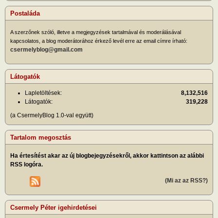
Postaláda
A szerzőnek szóló, illetve a megjegyzések tartalmával és moderálásával
kapcsolatos, a blog moderátorához érkező levél erre az email címre írható:
csermelyblog@gmail.com
Látogatók
Lapletöltések:
8,132,516
Látogatók:
319,228
(a CsermelyBlog 1.0-val együtt)
Tartalom megosztás
Ha értesítést akar az új blogbejegyzésekről, akkor kattintson az alábbi
RSS logóra.
(Mi az az RSS?)
Csermely Péter igehirdetései