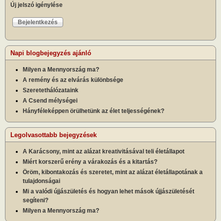
Új jelszó igénylése
Napi blogbejegyzés ajánló
Milyen a Mennyország ma?
A remény és az elvárás különbsége
Szeretethálózataink
A Csend mélységei
Hányféleképpen örülhetünk az élet teljességének?
Legolvasottabb bejegyzések
A Karácsony, mint az alázat kreativitásával teli életállapot
Miért korszerű erény a várakozás és a kitartás?
Öröm, kibontakozás és szeretet, mint az alázat életállapotának a
tulajdonságai
Mi a valódi újjászületés és hogyan lehet mások újjászületését
segíteni?
Milyen a Mennyország ma?