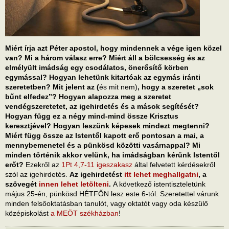
Miért írja azt Péter apostol, hogy mindennek a vége igen közel
van? Mi a három válasz erre? Miért áll a bölcsesség és az
elmélyült imádság egy csodálatos, önerősítő körben
egymással? Hogyan lehetünk kitartóak az egymás iránti
szeretetben? Mit jelent az (
és mit nem)
, hogy a szeretet „sok
bűnt elfedez”? Hogyan alapozza meg a szeretet
vendégszeretetet, az igehirdetés és a mások segítését?
Hogyan függ ez a négy mind-mind össze Krisztus
keresztjével? Hogyan leszünk képesek mindezt megtenni?
Miért függ össze az Istentől kapott erő pontosan a mai, a
mennybemenetel és a pünkösd közötti vasárnappal? Mi
minden történik akkor velünk, ha imádságban kérünk Istentől
erőt?
Ezekről az
1Pt 4,7-11 igeszakasz
által felvetett kérdésekről
szól az igehirdetés.
Az igehirdetést
itt lehet meghallgatni
, a
szövegét
innen lehet letölteni
.
A következő istentiszteletünk
május 25-én, pünkösd HÉTFŐN lesz este 6-tól. Szeretettel várunk
minden felsőoktatásban tanulót, vagy oktatót vagy oda készülő
középiskolást
a MEÖT székházban
!