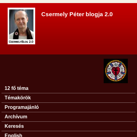
Ugrás a tartalomra
Csermely Péter blogja 2.0
12 fő téma
Főmenü
Témakörök
Programajánló
Archívum
Keresés
English