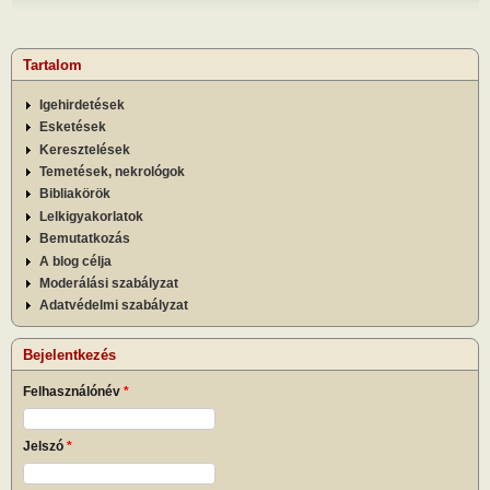
Tartalom
Igehirdetések
Esketések
Keresztelések
Temetések, nekrológok
Bibliakörök
Lelkigyakorlatok
Bemutatkozás
A blog célja
Moderálási szabályzat
Adatvédelmi szabályzat
Bejelentkezés
Felhasználónév
*
Jelszó
*