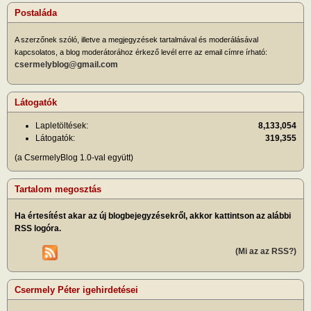
Postaláda
A szerzőnek szóló, illetve a megjegyzések tartalmával és moderálásával
kapcsolatos, a blog moderátorához érkező levél erre az email címre írható:
csermelyblog@gmail.com
Látogatók
Lapletöltések:
8,133,054
Látogatók:
319,355
(a CsermelyBlog 1.0-val együtt)
Tartalom megosztás
Ha értesítést akar az új blogbejegyzésekről, akkor kattintson az alábbi
RSS logóra.
(Mi az az RSS?)
Csermely Péter igehirdetései