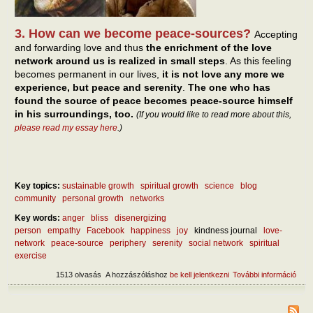
3. How can we become peace-sources?
Accepting
and forwarding love and thus
the enrichment of the love
network around us is realized in small steps
. As this feeling
becomes permanent in our lives,
it is not love any more we
experience, but peace and serenity
.
The one who has
found the source of peace becomes peace-source himself
in his surroundings, too.
(If you would like to read more about this,
please read my essay here
.)
Key topics:
sustainable growth
spiritual growth
science
blog
community
personal growth
networks
Key words:
anger
bliss
disenergizing
person
empathy
Facebook
happiness
joy
kindness journal
love-
network
peace-source
periphery
serenity
social network
spiritual
exercise
1513 olvasás
A hozzászóláshoz
be kell jelentkezni
További információ
Our 
netw
tart
kapc