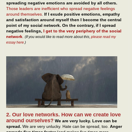
spreading negative emotions are avoided by all others.
Those leaders are inefficient who spread negative feelings
around themselves
.
If I exude positive emotions, empathy
and satisfaction around myself then I become the central
point of my social network. On the contrary, if I spread
negative feelings,
I get to the very periphery of the social
network
.
(If you would like to read more about this,
please read my
essay here
.)
2. Our love networks. How can we create love
around ourselves?
We are very lucky. Love can be
spread.
We are very unlucky. Hate can be spread, too.
Anger