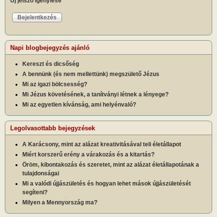
Új jelszó igénylése
Napi blogbejegyzés ajánló
Kereszt és dicsőség
A bennünk (és nem mellettünk) megszülető Jézus
Mi az igazi bölcsesség?
Mi Jézus követésének, a tanítványi létnek a lényege?
Mi az egyetlen kívánság, ami helyénvaló?
Legolvasottabb bejegyzések
A Karácsony, mint az alázat kreativitásával teli életállapot
Miért korszerű erény a várakozás és a kitartás?
Öröm, kibontakozás és szeretet, mint az alázat életállapotának a
tulajdonságai
Mi a valódi újjászületés és hogyan lehet mások újjászületését
segíteni?
Milyen a Mennyország ma?