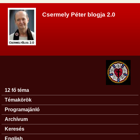
Ugrás a tartalomra
Csermely Péter blogja 2.0
12 fő téma
Főmenü
Témakörök
Programajánló
Archívum
Keresés
English