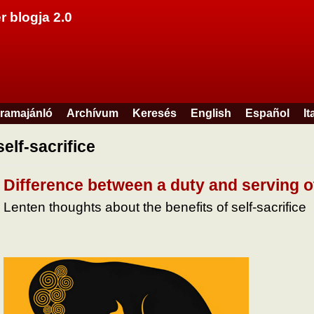
Ugrás a tartalomra
r blogja 2.0
ramajánló
Archívum
Keresés
English
Español
It
self-sacrifice
Difference between a duty and serving o
Lenten thoughts about the benefits of self-sacrifice