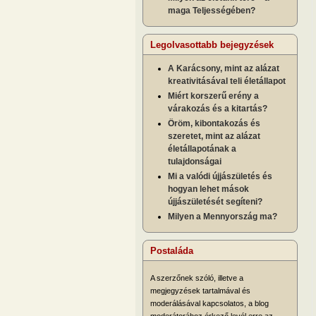
maga Teljességében?
Legolvasottabb bejegyzések
A Karácsony, mint az alázat
kreativitásával teli életállapot
Miért korszerű erény a
várakozás és a kitartás?
Öröm, kibontakozás és
szeretet, mint az alázat
életállapotának a
tulajdonságai
Mi a valódi újjászületés és
hogyan lehet mások
újjászületését segíteni?
Milyen a Mennyország ma?
Postaláda
A szerzőnek szóló, illetve a
megjegyzések tartalmával és
moderálásával kapcsolatos, a blog
moderátorához érkező levél erre az