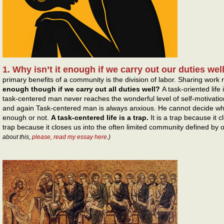
1. Why isn’t it enough if we carry out our duties wel
primary benefits of a community is the division of labor. Sharing work r
enough though if we carry out all duties well?
A task-oriented life
task-centered man never reaches the wonderful level of self-motivatio
and again Task-centered man is always anxious. He cannot decide wh
enough or not.
A task-centered life is a trap.
It is a trap because it 
trap because it closes us into the often limited community defined by 
about this,
please, read my essay here
.)