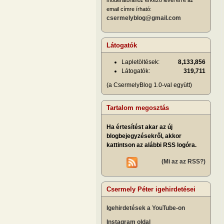
email címre írható:
csermelyblog@gmail.com
Látogatók
Lapletöltések:
8,133,856
Látogatók:
319,711
(a CsermelyBlog 1.0-val együtt)
Tartalom megosztás
Ha értesítést akar az új
blogbejegyzésekről, akkor
kattintson az alábbi RSS logóra.
(Mi az az RSS?)
Csermely Péter igehirdetései
Igehirdetések a YouTube-on
Instagram oldal