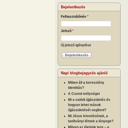
Bejelentkezés
Felhasználónév
*
Jelszó
*
Új jelszó igénylése
Napi blogbejegyzés ajánló
Miben áll a keresztény
identitás?
A Csend mélységei
Mi a valódi újjászületés és
hogyan lehet mások
újjászületését segíteni?
Mi Jézus követésének, a
tanítványi létnek a lényege?
Milyen az életünk tere – a