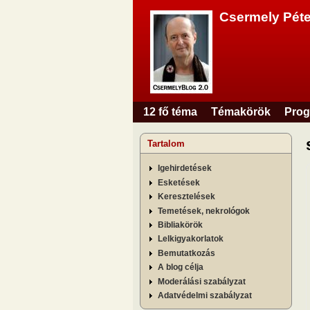
Csermely Péte
12 fő téma
Témakörök
Prog
Főmenü
Tartalom
Igehirdetések
Esketések
Keresztelések
Temetések, nekrológok
Bibliakörök
Lelkigyakorlatok
Bemutatkozás
A blog célja
Moderálási szabályzat
Adatvédelmi szabályzat