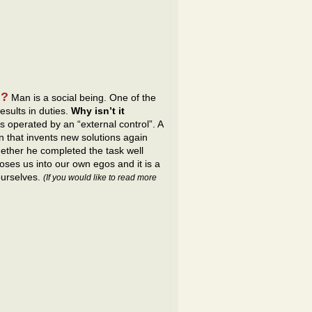
l?
Man is a social being. One of the
esults in duties.
Why isn’t it
 is operated by an “external control”. A
n that invents new solutions again
ether he completed the task well
closes us into our own egos and it is a
ourselves.
(If you would like to read more