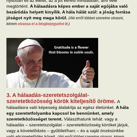
nyitottan éli az életét, az a jót keresi mindabban, ami vele
megtörtént.
A hálaadásra képes ember a saját egójába való
bezáródás helyett kinyílik. A hála hálát szül: a jóság forrása
jóságot nyit meg maga körül.
(Aki erről többet szeretne olvasni,
kérem
olvassa el a blogbejegyzést itt
.)
3. A hálaadás-szeretetszolgálat-
szeretetközösség körök kiteljesítő öröme.
A
hálaadásra való képesség átalakítja az egész életünket.
A hála
egy szeretetfolyamba kapcsol be bennünket, amely
szeretetközösséget teremt.
Választhatunk tehát: vagy a
hálaadás – szeretetszolgálat – szeretetközösség köröket járjuk,
vagy a követelődzés – gyűlölet/harc – és a saját önzésünkbe
való elszigetelődés köreit.
(Aki erről többet szeretne olvasni, kérem