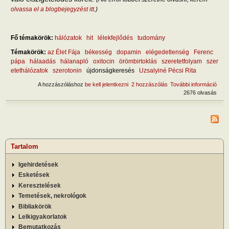
olvassa el a blogbejegyzést itt
.)
Fő témakörök:
hálózatok
hit
lélekfejlődés
tudomány
Témakörök:
az Élet Fája
békesség
dopamin
elégedetlenség
Ferenc
pápa
hálaadás
hálanapló
oxitocin
örömbirtoklás
szeretetfolyam
szer
etethálózatok
szerotonin
újdonságkeresés
Uzsalyiné Pécsi Rita
A hozzászóláshoz
be kell jelentkezni
2 hozzászólás
További információ
Mi e
2676 olvasás
örö
eltölt
titka
tart
kapc
Tartalom
Igehirdetések
Esketések
Keresztelések
Temetések, nekrológok
Bibliakörök
Lelkigyakorlatok
Bemutatkozás