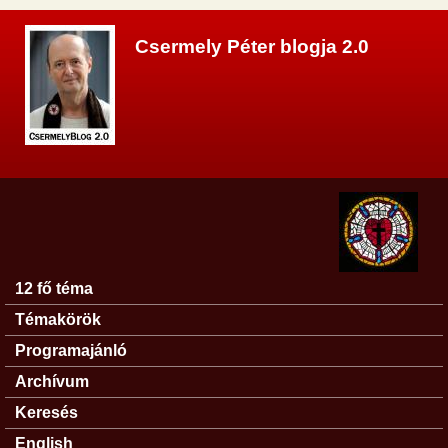
Ugrás a tartalomra
Csermely Péter blogja 2.0
12 fő téma
Főmenü
Témakörök
Programajánló
Archívum
Keresés
English