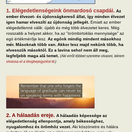
1. Elégedetlenségeink önmardosó csapdái.
Az
ember élvezet- és újdonságkereső állat, így minden élvezet
igen hamar elveszíti az újdonság jellegét.
Emiatt az ember
elégedetlenné válik: újabb és még több élvezetet keres. Még
rosszabb a helyzet akkor, ha az "örömbirtoklás mennyisége" az
egó értékmérője lesz.
Az egónk mindig mindent másokhoz
mér. Másoknak több van. Akkor lesz majd nekünk több, ha
elvesszük másoktól. Ez a lavina sehol nem áll meg,
legfeljebb maga alá temet.
(Aki erről többet szeretne olvasni, kérem
olvassa el a blogbejegyzést itt
.)
2. A hálaadás ereje.
A hálaadás képessége az
elégedetlenség ellenpontja, amely békességhez,
nyugalomhoz és örömhöz vezet.
Aki köszönetre és hálára