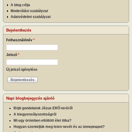
A blog célja
Moderálási szabályzat
Adatvédelmi szabályzat
Bejelentkezés
Felhasználónév
*
Jelszó
*
Új jelszó igénylése
Napi blogbejegyzés ajánló
Böjti gondolatok Jézus ERŐ-teréről
A kiegyensúlyozottságról
Mi egy örömben eltöltött élet titka?
Hogyan szenteljük meg Isten nevét és az ünnepnapot?