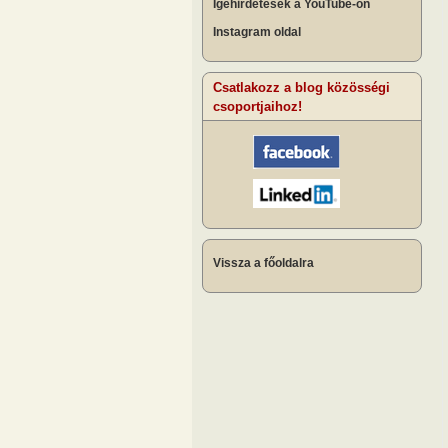
Igehirdetések a YouTube-on
Instagram oldal
Csatlakozz a blog közösségi
csoportjaihoz!
Vissza a főoldalra