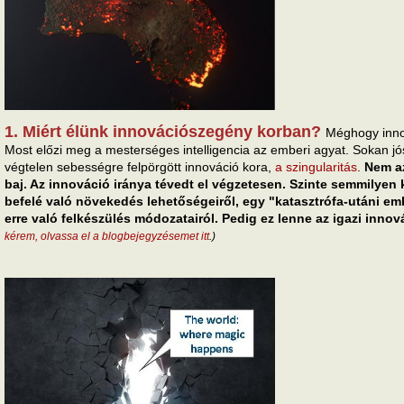
1. Miért élünk innovációszegény korban?
Méghogy inno
Most előzi meg a mesterséges intelligencia az emberi agyat. Sokan j
végtelen sebességre felpörgött innováció kora,
a szingularitás
.
Nem a
baj. Az innováció iránya tévedt el végzetesen. Szinte semmilye
befelé való növekedés lehetőségeiről, egy "katasztrófa-utáni embe
erre való felkészülés módozatairól. Pedig ez lenne az igazi innov
kérem, olvassa el a blogbejegyzésemet itt
.)