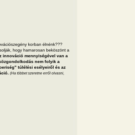
vációszegény korban élnénk???
ósolják, hogy hamarosan beköszönt a
z innováció mennyiségével van a
n közgondolkodás nem folyik a
riség" túlélési esélyeiről és az
áció.
(Ha többet szeretne erről olvasni,