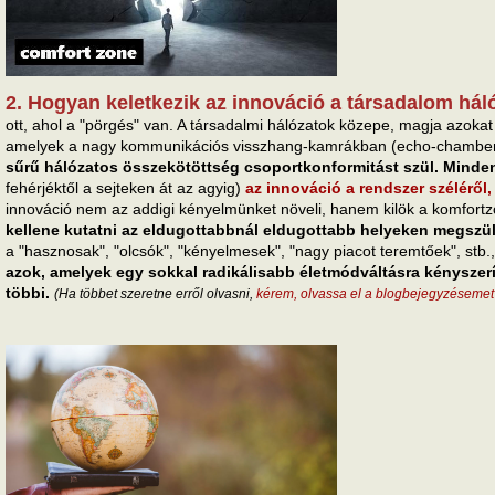
2. Hogyan keletkezik az innováció a társadalom hál
ott, ahol a "pörgés" van. A társadalmi hálózatok közepe, magja azokat 
amelyek a nagy kommunikációs visszhang-kamrákban (echo-chamber)
sűrű hálózatos összekötöttség csoportkonformitást szül. Mind
fehérjéktől a sejteken át az agyig)
az innováció a rendszer széléről, 
innováció nem az addigi kényelmünket növeli, hanem kilök a komfor
kellene kutatni az eldugottabbnál eldugottabb helyeken megszül
a "hasznosak", "olcsók", "kényelmesek", "nagy piacot teremtőek", stb.
azok, amelyek egy sokkal radikálisabb életmódváltásra kényszerí
többi.
(Ha többet szeretne erről olvasni,
kérem, olvassa el a blogbejegyzésemet i