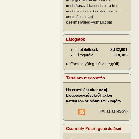
moderálásával kapcsolatos, a blog
moderátorához érkező levél erre az
email címre írható:
csermelyblog@gmail.com
Látogatók
Lapletöltések:
8,132,901
Látogatók:
319,305
(a CsermelyBlog 1.0-val együtt)
Tartalom megosztás
Ha értesítést akar az új
blogbejegyzésekről, akkor
kattintson az alábbi RSS logóra.
(Mi az az RSS?)
Csermely Péter igehirdetései