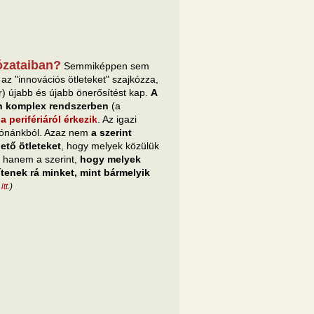
ózataiban?
Semmiképpen sem
az "innovációs ötleteket" szajkózza,
 újabb és újabb önerősítést kap.
A
en komplex rendszerben
(a
a perifériáról érkezik
. Az igazi
tzónánkból. Azaz nem
a szerint
ető ötleteket
, hogy melyek közülük
, hanem a szerint,
hogy melyek
tenek rá minket, mint bármelyik
tt
.)