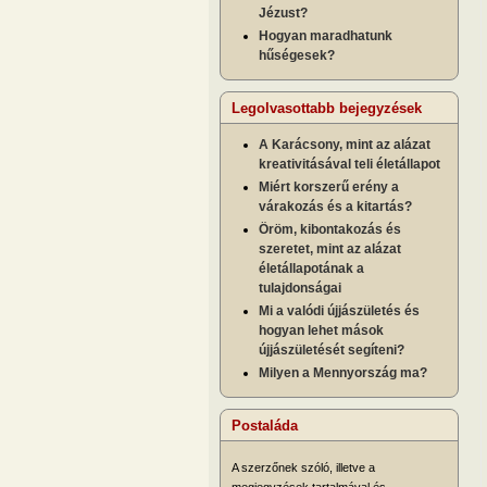
Jézust?
Hogyan maradhatunk
hűségesek?
Legolvasottabb bejegyzések
A Karácsony, mint az alázat
kreativitásával teli életállapot
Miért korszerű erény a
várakozás és a kitartás?
Öröm, kibontakozás és
szeretet, mint az alázat
életállapotának a
tulajdonságai
Mi a valódi újjászületés és
hogyan lehet mások
újjászületését segíteni?
Milyen a Mennyország ma?
Postaláda
A szerzőnek szóló, illetve a
megjegyzések tartalmával és