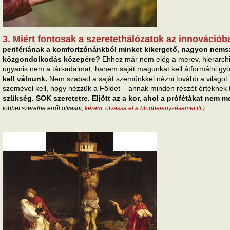
3. Miért fontosak a szeretethálózatok az innováció
perifériának a komfortzónánkból minket kikergető, nagyon nemsz
közgondolkodás közepére?
Ehhez már nem elég a merev, hierarchik
ugyanis nem a társadalmat, hanem saját magunkat kell átformálni gy
kell válnunk.
Nem szabad a saját szemünkkel nézni tovább a világot. 
szemével kell, hogy nézzük a Földet – annak minden részét értéknek 
szükség. SOK szeretetre. Eljött az a kor, ahol a prófétákat nem m
többet szeretne erről olvasni,
kérem, olvassa el a blogbejegyzésemet itt
.)