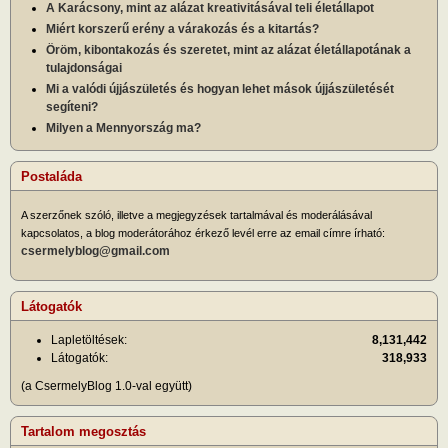
A Karácsony, mint az alázat kreativitásával teli életállapot
Miért korszerű erény a várakozás és a kitartás?
Öröm, kibontakozás és szeretet, mint az alázat életállapotának a
tulajdonságai
Mi a valódi újjászületés és hogyan lehet mások újjászületését
segíteni?
Milyen a Mennyország ma?
Postaláda
A szerzőnek szóló, illetve a megjegyzések tartalmával és moderálásával
kapcsolatos, a blog moderátorához érkező levél erre az email címre írható:
csermelyblog@gmail.com
Látogatók
Lapletöltések:
8,131,442
Látogatók:
318,933
(a CsermelyBlog 1.0-val együtt)
Tartalom megosztás