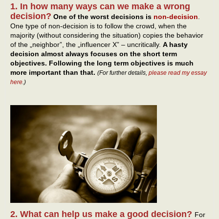
1. In how many ways can we make a wrong
decision?
One of the worst decisions is
non-decision
.
One type of non-decision is to follow the crowd, when the
majority (without considering the situation) copies the behavior
of the „neighbor”, the „influencer X” – uncritically.
A hasty
decision almost always focuses on the short term
objectives. Following the long term objectives is much
more important than that.
(For further details,
please read my essay
here
.)
2. What can help us make a good decision?
For