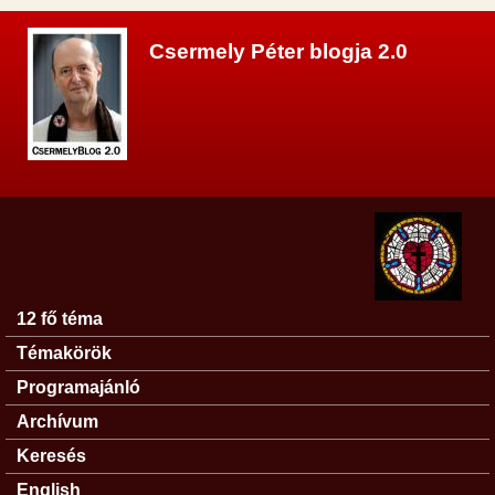
Ugrás a tartalomra
Csermely Péter blogja 2.0
12 fő téma
Főmenü
Témakörök
Programajánló
Archívum
Keresés
English