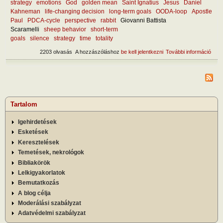
strategy
emotions
God
golden mean
Saint Ignatius
Jesus
Daniel
Kahneman
life-changing decision
long-term goals
OODA-loop
Apostle
Paul
PDCA-cycle
perspective
rabbit
Giovanni Battista
Scaramelli
sheep behavior
short-term
goals
silence
strategy
time
totality
2203 olvasás
A hozzászóláshoz
be kell jelentkezni
További információ
What
goo
deci
tart
kapc
Tartalom
Igehirdetések
Esketések
Keresztelések
Temetések, nekrológok
Bibliakörök
Lelkigyakorlatok
Bemutatkozás
A blog célja
Moderálási szabályzat
Adatvédelmi szabályzat