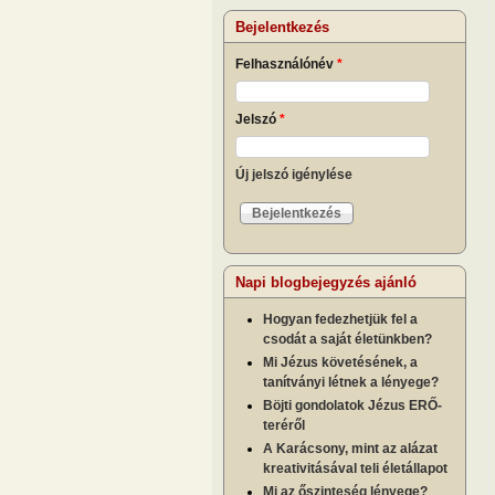
Bejelentkezés
Felhasználónév
*
Jelszó
*
Új jelszó igénylése
Napi blogbejegyzés ajánló
Hogyan fedezhetjük fel a
csodát a saját életünkben?
Mi Jézus követésének, a
tanítványi létnek a lényege?
Böjti gondolatok Jézus ERŐ-
teréről
A Karácsony, mint az alázat
kreativitásával teli életállapot
Mi az őszinteség lényege?