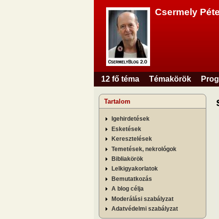
Csermely Péte
12 fő téma
Témakörök
Prog
Főmenü
Tartalom
Igehirdetések
Esketések
Keresztelések
Temetések, nekrológok
Bibliakörök
Lelkigyakorlatok
Bemutatkozás
A blog célja
Moderálási szabályzat
Adatvédelmi szabályzat