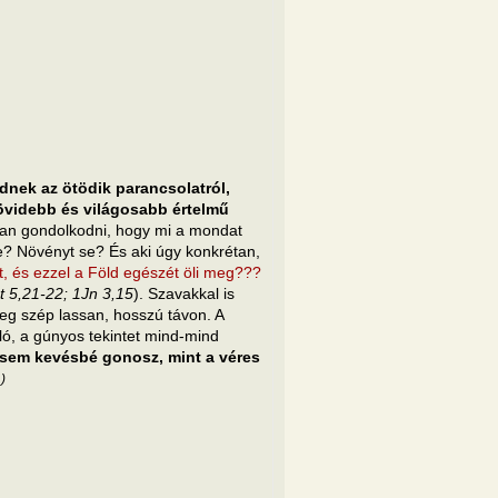
nek az ötödik parancsolatról,
 rövidebb és világosabb értelmű
san gondolkodni, hogy mi a mondat
e? Növényt se? És aki úgy konkrétan,
t, és ezzel a Föld egészét öli meg???
t 5,21-22; 1Jn 3,15
). Szavakkal is
meg szép lassan, hosszú távon. A
áló, a gúnyos tekintet mind-mind
 sem kevésbé gonosz, mint a véres
.)