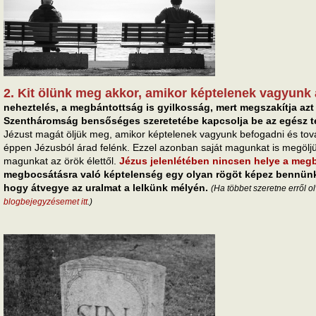
2. Kit ölünk meg akkor, amikor képtelenek vagyun
neheztelés, a megbántottság is gyilkosság, mert megszakítja azt 
Szentháromság bensőséges szeretetébe kapcsolja be az egész t
Jézust magát öljük meg, amikor képtelenek vagyunk befogadni és tová
éppen Jézusból árad felénk. Ezzel azonban saját magunkat is megöljü
magunkat az örök élettől.
Jézus jelenlétében nincsen helye a meg
megbocsátásra való képtelenség egy olyan rögöt képez bennün
hogy átvegye az uralmat a lelkünk mélyén.
(Ha többet szeretne erről o
blogbejegyzésemet itt
.)