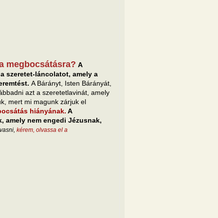
k a megbocsátásra?
A
a szeretet-láncolatot, amely a
eremtést.
A Bárányt, Isten Bárányát,
bbadni azt a szeretetlavinát, amely
k, mert mi magunk zárjuk el
bocsátás hiányának.
A
k, amely nem engedi Jézusnak,
lvasni,
kérem, olvassa el a