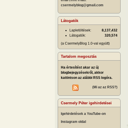
csermelyblog@gmail.com
Látogatók
Lapletöltések:
8,137,432
Látogatók:
320,574
(a CsermelyBlog 1.0-val együtt)
Tartalom megosztás
Ha értesítést akar az új
blogbejegyzésekről, akkor
kattintson az alábbi RSS logóra.
(Mi az az RSS?)
Csermely Péter igehirdetései
Igehirdetések a YouTube-on
Instagram oldal