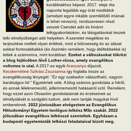
korábbiakhoz képest. 2017. eleje óta
naponta legalább egy órát meditálok
(amelyet egyre inkább szemlélődő imának
is lehet nevezni), rendszeresen részt
veszek Csendet adó és kívánó
lelkigyakorlatokon, és látogatásokat teszek
lelki elmélyültséget adó helyeken. A szeretet megélése és
terjesztése mellett olyan értékek, mint a bölcsesség és az alázat
sokkal fontosabbakká (és őszintén remélem, hogy átéltebbekké is)
lettek a számomra, mint korábban.
Ezeket a változásokat tükrözi
a blog fejlécében lévő Luther-rózsa, amely evangélikus
voltomra is utal.
A 2017-es egyik
Aranyanyu
díjazott,
Kecskemétiné Szilvási Zsuzsanna
így foglalta össze az
evangélikusság lényegét: "
Ez egy szabadon választható, nagyon
barátságos hit.
" Egyetértek vele. A blog számos gondolata a hitről,
és annak léleknemesítő, jellemnemesítő hatásairól szól. Remélem,
hogy ezzel azon Olvasóim gondolatainak és érzéseinek az
elmélyülését is szolgálni tudom, akik nem tartják magukat hívő
embereknek.
2022 júniusában elvégeztem az Evangélikus
Hittudományi Egyetem teológus-lelkész MSc szakát. 2022
júliusában evangélikus lelkésszé szenteltek. Egyházam a
budapesti egyetemisták lelkészi feladataival bízott meg.