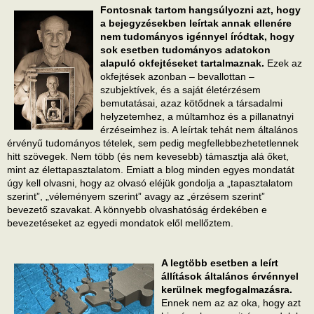
Fontosnak tartom hangsúlyozni azt, hogy
a bejegyzésekben leírtak annak ellenére
nem tudományos igénnyel íródtak, hogy
sok esetben tudományos adatokon
alapuló okfejtéseket tartalmaznak.
Ezek az
okfejtések azonban – bevallottan –
szubjektívek, és a saját életérzésem
bemutatásai, azaz kötődnek a társadalmi
helyzetemhez, a múltamhoz és a pillanatnyi
érzéseimhez is. A leírtak tehát nem általános
érvényű tudományos tételek, sem pedig megfellebbezhetetlennek
hitt szövegek. Nem több (és nem kevesebb) támasztja alá őket,
mint az élettapasztalatom. Emiatt a blog minden egyes mondatát
úgy kell olvasni, hogy az olvasó eléjük gondolja a „tapasztalatom
szerint”, „véleményem szerint” avagy az „érzésem szerint”
bevezető szavakat. A könnyebb olvashatóság érdekében e
bevezetéseket az egyedi mondatok elől mellőztem.
A legtöbb esetben a leírt
állítások általános érvénnyel
kerülnek megfogalmazásra.
Ennek nem az az oka, hogy azt