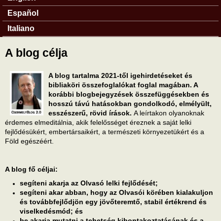
Español
Italiano
A blog célja
A blog tartalma 2021-től igehirdetéseket és
bibliaköri összefoglalókat foglal magában. A
korábbi blogbejegyzések összefüggésekben és
hosszú távú hatásokban gondolkodó, elmélyült,
esszészerű, rövid írások.
A leírtakon olyanoknak
érdemes elmeditálnia, akik felelősséget éreznek a saját lelki
fejlődésükért, embertársaikért, a természeti környezetükért és a
Föld egészéért.
A blog fő céljai:
segíteni akarja az Olvasó lelki fejlődését;
segíteni akar abban, hogy az Olvasói körében kialakuljon
és továbbfejlődjön egy jövőteremtő, stabil értékrend és
viselkedésmód; és
be akarja mutatni a tehetség kibontakoztatásának és a