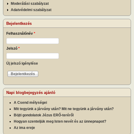
Moderálási szabályzat
Adatvédelmi szabályzat
Bejelentkezés
Felhasználónév
*
Jelszó
*
Új jelszó igénylése
Napi blogbejegyzés ajánló
A Csend mélységei
Mit tegyünk a járvány után? Mit ne tegyünk a járvány után?
Böjti gondolatok Jézus ERŐ-teréről
Hogyan szenteljük meg Isten nevét és az ünnepnapot?
Az ima ereje