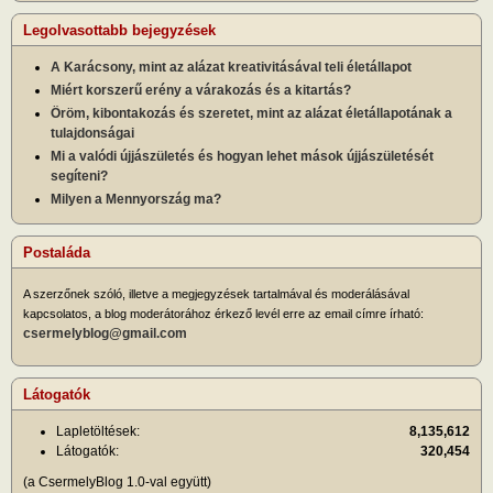
Legolvasottabb bejegyzések
A Karácsony, mint az alázat kreativitásával teli életállapot
Miért korszerű erény a várakozás és a kitartás?
Öröm, kibontakozás és szeretet, mint az alázat életállapotának a
tulajdonságai
Mi a valódi újjászületés és hogyan lehet mások újjászületését
segíteni?
Milyen a Mennyország ma?
Postaláda
A szerzőnek szóló, illetve a megjegyzések tartalmával és moderálásával
kapcsolatos, a blog moderátorához érkező levél erre az email címre írható:
csermelyblog@gmail.com
Látogatók
Lapletöltések:
8,135,612
Látogatók:
320,454
(a CsermelyBlog 1.0-val együtt)