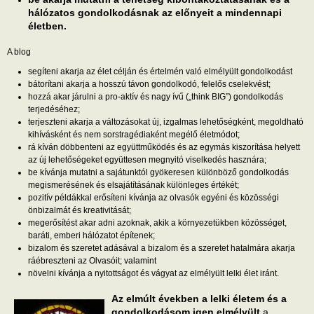
hálózatos gondolkodásnak az előnyeit a mindennapi
életben.
A blog
segíteni akarja az élet célján és értelmén való elmélyült gondolkodást
bátorítani akarja a hosszú távon gondolkodó, felelős cselekvést;
hozzá akar járulni a pro-aktív és nagy ívű („think BIG”) gondolkodás
terjedéséhez;
terjeszteni akarja a változásokat új, izgalmas lehetőségként, megoldható
kihívásként és nem sorstragédiaként megélő életmódot;
rá kíván döbbenteni az együttműködés és az egymás kiszorítása helyett
az új lehetőségeket együttesen megnyitó viselkedés hasznára;
be kívánja mutatni a sajátunktól gyökeresen különböző gondolkodás
megismerésének és elsajátításának különleges értékét;
pozitív példákkal erősíteni kívánja az olvasók egyéni és közösségi
önbizalmát és kreativitását;
megerősítést akar adni azoknak, akik a környezetükben közösséget,
baráti, emberi hálózatot építenek;
bizalom és szeretet adásával a bizalom és a szeretet hatalmára akarja
ráébreszteni az Olvasóit; valamint
növelni kívánja a nyitottságot és vágyat az elmélyült lelki élet iránt.
Az elmúlt években a lelki életem és a
gondolkodásom igen elmélyült
a