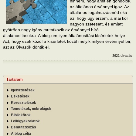
hinném, hogy amit én gondolok,
az általános érvénnyel igaz. Az
általános fogalmazásmód oka
az, hogy úgy érzem, a mai kor
nagyon szétesett, és emiatt
gyötrően nagy igény mutatkozik az érvénnyel bíró
általánosításokra. A blog-om ilyen általánosítási kísérletek helye.
Azt, hogy ezek közül a kísérletek közül melyik milyen érvénnyel bír,
azt az Olvasók döntik el.
3621 olvasás
Tartalom
Igehirdetések
Esketések
Keresztelések
Temetések, nekrológok
Bibliakörök
Lelkigyakorlatok
Bemutatkozás
A blog célja