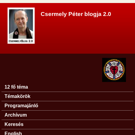
Ugrás a tartalomra
Csermely Péter blogja 2.0
12 fő téma
Főmenü
Témakörök
Programajánló
Archívum
Keresés
English