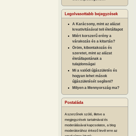
Legolvasottabb bejegyzések
A Karácsony, mint az alázat
kreativitásával teli életállapot
Miért korszerű erény a
várakozás és a kitartás?
Öröm, kibontakozás és
szeretet, mint az alázat
életállapotának a
tulajdonságai
Mi a valódi újjászületés és
hogyan lehet mások
újjászületését segíteni?
Milyen a Mennyország ma?
Postaláda
A szerzőnek szóló, illetve a
megjegyzések tartalmával és
moderálásával kapcsolatos, a blog
moderátorához érkező levél erre az
email címre írható: