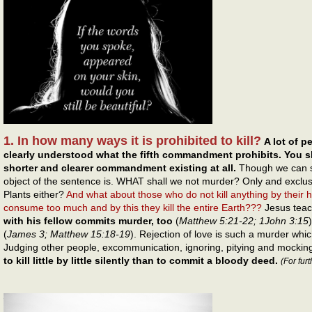
1. In how many ways it is prohibited to kill?
A lot of p
clearly understood what the fifth commandment prohibits. You sh
shorter and clearer commandment existing at all.
Though we can st
object of the sentence is. WHAT shall we not murder? Only and exclus
Plants either?
And what about those who do not kill anything by their ha
consume too much and by this they kill the entire Earth???
Jesus teac
with his fellow commits murder, too
(
Matthew 5:21-22; 1John 3:15
(
James 3; Matthew 15:18-19
). Rejection of love is such a murder which
Judging other people, excommunication, ignoring, pitying and mocking l
to kill little by little silently than to commit a bloody deed.
(For furt