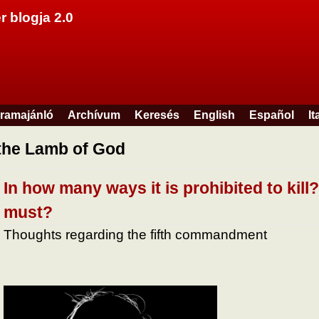
Ugrás a tartalomra
r blogja 2.0
ramajánló
Archívum
Keresés
English
Español
It
the Lamb of God
In how many ways it is prohibited to kill?
must?
Thoughts regarding the fifth commandment