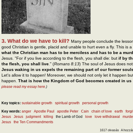
3. What do we have to kill?
Many people conclude the lesson 
good Christian is gentle, placid and unable to hurt even a fly. This is 
what the Christian man has to be merciless and has to be a murd
Jesus. "For if you live according to the flesh, you shall die: but
if by t
the flesh, you shall live
." (
Romans 8:13
) The soul of Jesus does not
Jesus waking in us expels the remaining part of our former souls
Let’s allow it to happen! Moreover, we should not only let it happen but 
happen.
That is how the Kingdom of God becomes created in us
please read my essay here
.)
Key topics:
sustainable growth
spiritual growth
personal growth
Key words:
anger
Apostle Paul
apostle Peter
Cain
chain of love
earth
forg
Jesus
Jesus
judgment
killing
the Lamb of God
love
love withdrawal
murde
Jesus
the Ten Commandments
1617 olvasás
A hozzá