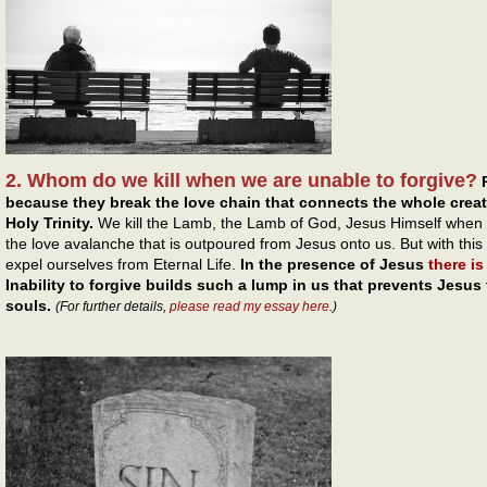
2. Whom do we kill when we are unable to forgive?
because they break the love chain that connects the whole creati
Holy Trinity.
We kill the Lamb, the Lamb of God, Jesus Himself when 
the love avalanche that is outpoured from Jesus onto us. But with this
expel ourselves from Eternal Life.
In the presence of Jesus
there is
Inability to forgive builds such a lump in us that prevents Jesu
souls.
(For further details,
please read my essay here
.)