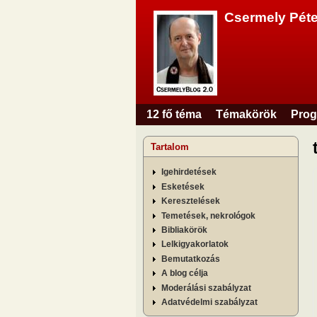
Csermely Péte
12 fő téma
Témakörök
Prog
Főmenü
Tartalom
Igehirdetések
Esketések
Keresztelések
Temetések, nekrológok
Bibliakörök
Lelkigyakorlatok
Bemutatkozás
A blog célja
Moderálási szabályzat
Adatvédelmi szabályzat