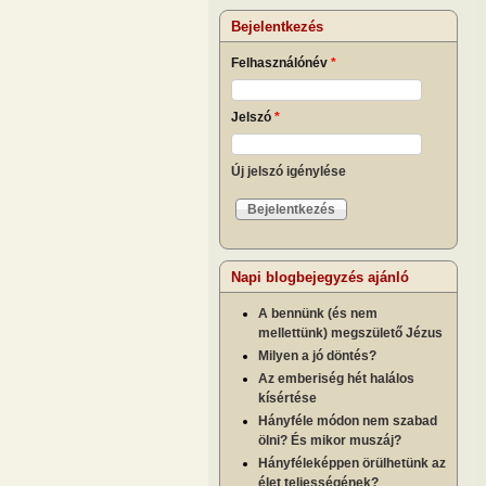
Bejelentkezés
Felhasználónév
*
Jelszó
*
Új jelszó igénylése
Napi blogbejegyzés ajánló
A bennünk (és nem
mellettünk) megszülető Jézus
Milyen a jó döntés?
Az emberiség hét halálos
kísértése
Hányféle módon nem szabad
ölni? És mikor muszáj?
Hányféleképpen örülhetünk az
élet teljességének?