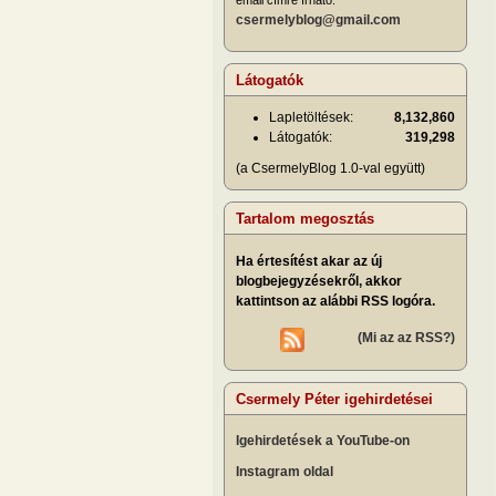
csermelyblog@gmail.com
Látogatók
Lapletöltések:
8,132,860
Látogatók:
319,298
(a CsermelyBlog 1.0-val együtt)
Tartalom megosztás
Ha értesítést akar az új
blogbejegyzésekről, akkor
kattintson az alábbi RSS logóra.
(Mi az az RSS?)
Csermely Péter igehirdetései
Igehirdetések a YouTube-on
Instagram oldal