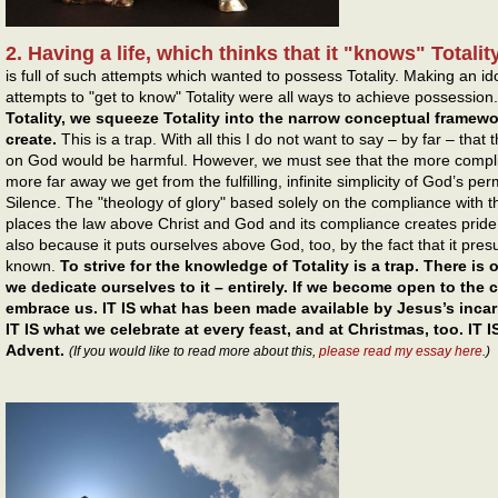
2. Having a life, which thinks that it "knows" Totality
is full of such attempts which wanted to possess Totality. Making an i
attempts to "get to know" Totality were all ways to achieve possession
Totality, we squeeze Totality into the narrow conceptual framew
create.
This is a trap. With all this I do not want to say – by far – tha
on God would be harmful. However, we must see that the more compl
more far away we get from the fulfilling, infinite simplicity of God’s p
Silence. The "theology of glory" based solely on the compliance with th
places the law above Christ and God and its compliance creates prid
also because it puts ourselves above God, too, by the fact that it presume
known.
To strive for the knowledge of Totality is a trap. There is 
we dedicate ourselves to it – entirely. If we become open to the cal
embrace us. IT IS what has been made available by Jesus’s incarn
IT IS what we celebrate at every feast, and at Christmas, too. IT 
Advent.
(If you would like to read more about this,
please read my essay here
.)