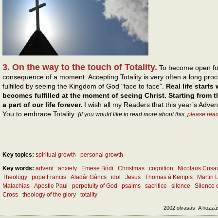
3. On the way to the touch of Totality.
To become open for 
consequence of a moment. Accepting Totality is very often a long process
fulfilled by seeing the Kingdom of God "face to face".
Real life starts
becomes fulfilled at the moment of seeing Christ. Starting fro
a part of our life forever.
I wish all my Readers that this year’s Adve
You to embrace Totality.
(If you would like to read more about this,
please rea
Key topics:
spiritual growth
personal growth
Key words:
advent
anxiety
Emese Bódi
Christmas
cognition
Nicolaus Cusa
Theology
pope Francis
Aladár Gáncs
idol
Jesus
Thomas à Kempis
Martin 
Malachias
Apostle Paul
perpetuity of God
psalms
sacrifice
silence
Silence 
Cross
theology of the glory
totality
2002 olvasás
A hozzá