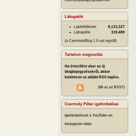
Látogatók
Lapletöltések:
8,133,327
Látogatók:
319,489
(a CsermelyBlog 1.0-val együtt)
Tartalom megosztás
Ha értesítést akar az új
blogbejegyzésekről, akkor
kattintson az alábbi RSS logóra.
(Mi az az RSS?)
Csermely Péter igehirdetései
Igehirdetések a YouTube-on
Instagram oldal