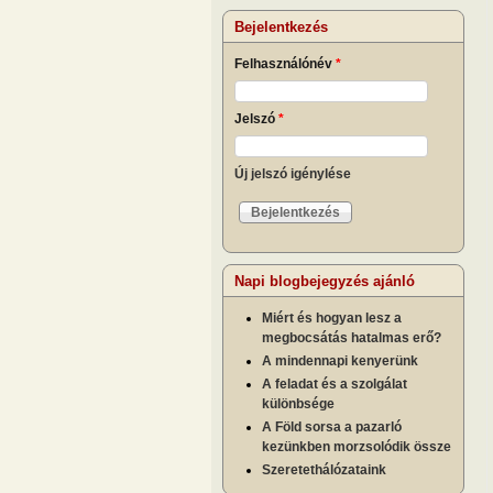
Bejelentkezés
Felhasználónév
*
Jelszó
*
Új jelszó igénylése
Napi blogbejegyzés ajánló
Miért és hogyan lesz a
megbocsátás hatalmas erő?
A mindennapi kenyerünk
A feladat és a szolgálat
különbsége
A Föld sorsa a pazarló
kezünkben morzsolódik össze
Szeretethálózataink