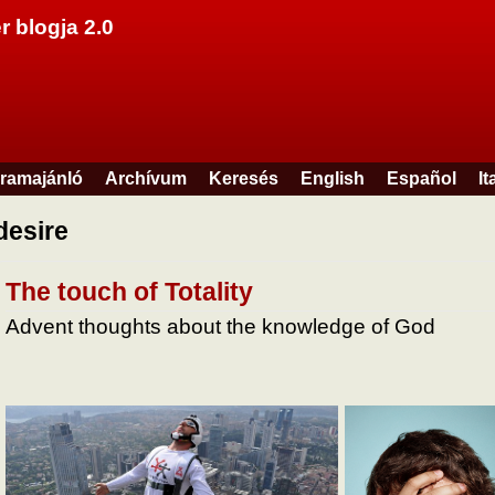
Ugrás a tartalomra
r blogja 2.0
ramajánló
Archívum
Keresés
English
Español
It
desire
The touch of Totality
Advent thoughts about the knowledge of God