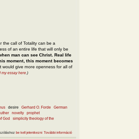
the call of Totality can be a
 of an entire life that will only be
 when man can see Christ. Real life
m this moment, this moment becomes
nt would give more openness for all of
d my essay here
.)
nus
desire
Gerhard O. Forde
German
Luther
novelty
prophet
of God
simplicity theology of the
szóláshoz
be kell jelentkezni
További információ
The touch of Totality tartalommal
kapcsolatosan