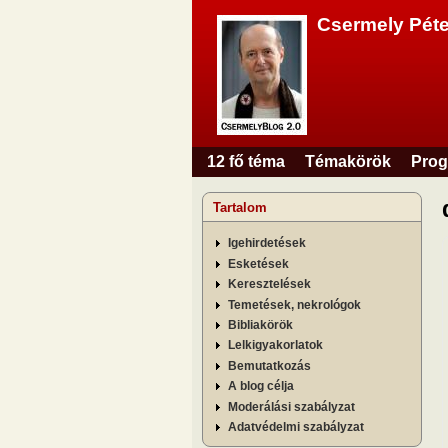
Csermely Péte
12 fő téma
Témakörök
Prog
Főmenü
Tartalom
Igehirdetések
Esketések
Keresztelések
Temetések, nekrológok
Bibliakörök
Lelkigyakorlatok
Bemutatkozás
A blog célja
Moderálási szabályzat
Adatvédelmi szabályzat