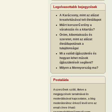
Legolvasottabb bejegyzések
A Karácsony, mint az alázat
kreativitásával teli életállapot
Miért korszerű erény a
várakozás és a kitartás?
Öröm, kibontakozás és
szeretet, mint az alázat
életállapotának a
tulajdonságai
Mi a valódi újjászületés és
hogyan lehet mások
újjászületését segíteni?
Milyen a Mennyország ma?
Postaláda
A szerzőnek szóló, illetve a
megjegyzések tartalmával és
moderálásával kapcsolatos, a blog
moderátorához érkező levél erre az
email címre írható:
csermelyblog@gmail.com