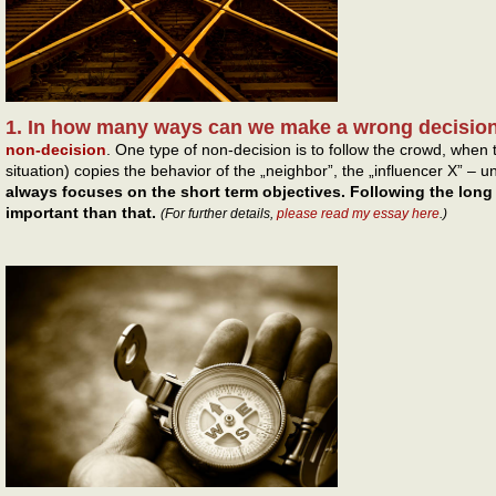
1. In how many ways can we make a wrong decisio
non-decision
. One type of non-decision is to follow the crowd, when 
situation) copies the behavior of the „neighbor”, the „influencer X” – unc
always focuses on the short term objectives. Following the long
important than that.
(For further details,
please read my essay here
.)