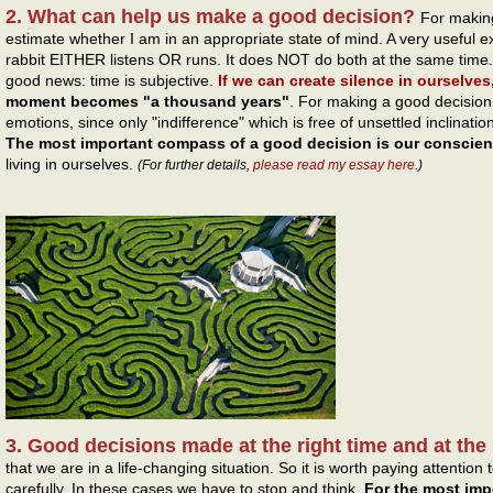
2. What can help us make a good decision?
For making
estimate whether I am in an appropriate state of mind. A very useful ex
rabbit EITHER listens OR runs. It does NOT do both at the same time.
good news: time is subjective.
If we can create silence in ourselves
moment becomes "a thousand years"
. For making a good decision i
emotions, since only "indifference" which is free of unsettled inclinati
The most important compass of a good decision is our conscie
living in ourselves.
(For further details,
please read my essay here
.)
3. Good decisions made at the right time and at the 
that we are in a life-changing situation. So it is worth paying attention
carefully. In these cases we have to stop and think.
For the most imp