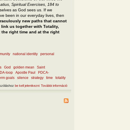
atius, Spiritual Exercises, 184 to
rselves as God sees us. If we
ave been in our everyday lives, then
iraculously new paths that cannot
link us together with Totality,
the right time and at the right
munity
national identity
personal
s
God
golden mean
Saint
DA-loop
Apostle Paul
PDCA-
term goals
silence
strategy
time
totality
szóláshoz
be kell jelentkezni
További információ
What is a good decision? tartalommal
kapcsolatosan