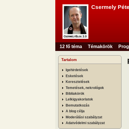
Csermely Péte
12 fő téma
Témakörök
Prog
Főmenü
Tartalom
Igehirdetések
Esketések
Keresztelések
Temetések, nekrológok
Bibliakörök
Lelkigyakorlatok
Bemutatkozás
A blog célja
Moderálási szabályzat
Adatvédelmi szabályzat