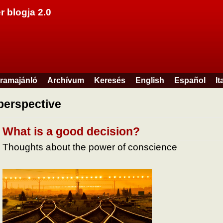
Ugrás a tartalomra
r blogja 2.0
ramajánló
Archívum
Keresés
English
Español
It
perspective
What is a good decision?
Thoughts about the power of conscience