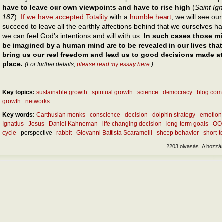
have to leave our own viewpoints and have to rise high
(
Saint Ign
187
).
If we have accepted Totality
with a
humble heart
, we will see ou
succeed to leave all the earthly affections behind that we ourselves h
we can feel God’s intentions and will with us.
In such cases those m
be imagined by a human mind are to be revealed in our lives that 
bring us our real freedom and lead us to good decisions made at 
place.
(For further details,
please read my essay here
.)
Key topics:
sustainable growth
spiritual growth
science
democracy
blog com
growth
networks
Key words:
Carthusian monks
conscience
decision
dolphin strategy
emotion
Ignatius
Jesus
Daniel Kahneman
life-changing decision
long-term goals
OO
cycle
perspective
rabbit
Giovanni Battista Scaramelli
sheep behavior
short-
2203 olvasás
A hozzá