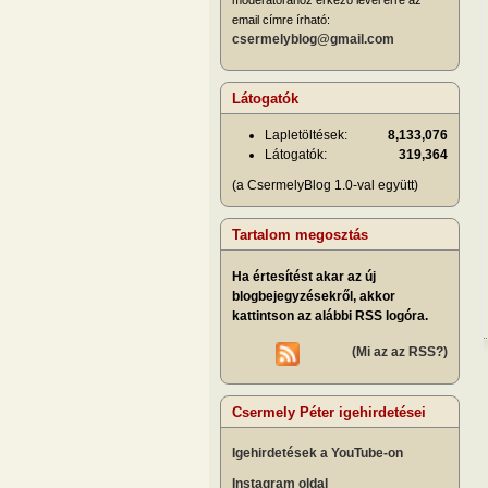
email címre írható:
csermelyblog@gmail.com
Látogatók
Lapletöltések:
8,133,076
Látogatók:
319,364
(a CsermelyBlog 1.0-val együtt)
Tartalom megosztás
Ha értesítést akar az új
blogbejegyzésekről, akkor
kattintson az alábbi RSS logóra.
(Mi az az RSS?)
Csermely Péter igehirdetései
Igehirdetések a YouTube-on
Instagram oldal