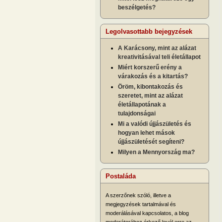
beszélgetés?
Legolvasottabb bejegyzések
A Karácsony, mint az alázat
kreativitásával teli életállapot
Miért korszerű erény a
várakozás és a kitartás?
Öröm, kibontakozás és
szeretet, mint az alázat
életállapotának a
tulajdonságai
Mi a valódi újjászületés és
hogyan lehet mások
újjászületését segíteni?
Milyen a Mennyország ma?
Postaláda
A szerzőnek szóló, illetve a
megjegyzések tartalmával és
moderálásával kapcsolatos, a blog
moderátorához érkező levél erre az