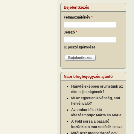
Bejelentkezés
Felhasználónév
*
Jelszó
*
Új jelszó igénylése
Napi blogbejegyzés ajánló
Hányféleképpen örülhetünk az
élet teljességének?
Mi az egyetlen kívánság, ami
helyénvaló?
Az emberi élet két
létezésmódja: Márta és Mária
A Föld sorsa a pazarló
kezünkben morzsolódik össze
Mitől lesz meghatározó egy