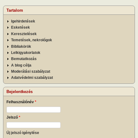
Tartalom
Igehirdetések
Esketések
Keresztelések
Temetések, nekrológok
Bibliakörök
Lelkigyakorlatok
Bemutatkozás
A blog célja
Moderálási szabályzat
Adatvédelmi szabályzat
Bejelentkezés
Felhasználónév
*
Jelszó
*
Új jelszó igénylése