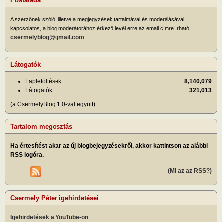
Postaláda
A szerzőnek szóló, illetve a megjegyzések tartalmával és moderálásával
kapcsolatos, a blog moderátorához érkező levél erre az email címre írható:
csermelyblog@gmail.com
Látogatók
Lapletöltések:
8,140,079
Látogatók:
321,013
(a CsermelyBlog 1.0-val együtt)
Tartalom megosztás
Ha értesítést akar az új blogbejegyzésekről, akkor kattintson az alábbi
RSS logóra.
(Mi az az RSS?)
Csermely Péter igehirdetései
Igehirdetések a YouTube-on