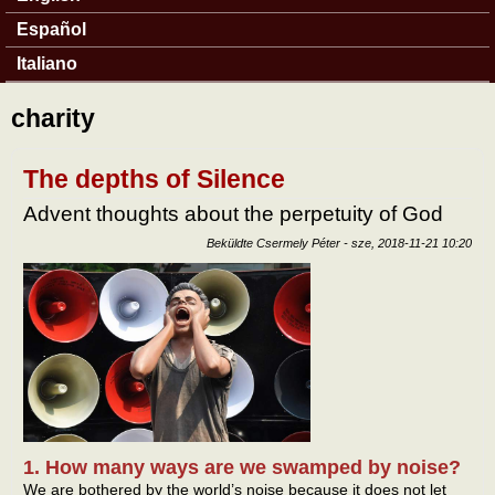
Español
Italiano
charity
The depths of Silence
Advent thoughts about the perpetuity of God
Beküldte
Csermely Péter
-
sze, 2018-11-21 10:20
1. How many ways are we swamped by noise?
We are bothered by the world’s noise because it does not let