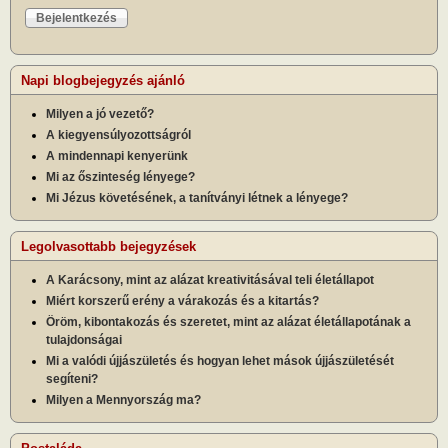
Napi blogbejegyzés ajánló
Milyen a jó vezető?
A kiegyensúlyozottságról
A mindennapi kenyerünk
Mi az őszinteség lényege?
Mi Jézus követésének, a tanítványi létnek a lényege?
Legolvasottabb bejegyzések
A Karácsony, mint az alázat kreativitásával teli életállapot
Miért korszerű erény a várakozás és a kitartás?
Öröm, kibontakozás és szeretet, mint az alázat életállapotának a
tulajdonságai
Mi a valódi újjászületés és hogyan lehet mások újjászületését
segíteni?
Milyen a Mennyország ma?