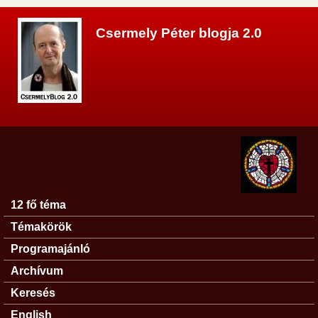
Ugrás a tartalomra
Csermely Péter blogja 2.0
12 fő téma
Főmenü
Témakörök
Programajánló
Archívum
Keresés
English