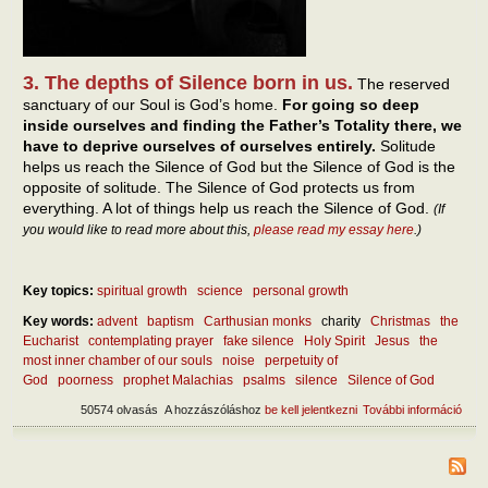
3. The depths of Silence born in us.
The reserved
sanctuary of our Soul is God’s home.
For going so deep
inside ourselves and finding the Father’s Totality there, we
have to deprive ourselves of ourselves entirely.
Solitude
helps us reach the Silence of God but the Silence of God is the
opposite of solitude. The Silence of God protects us from
everything. A lot of things help us reach the Silence of God.
(If
you would like to read more about this,
please read my essay here
.)
Key topics:
spiritual growth
science
personal growth
Key words:
advent
baptism
Carthusian monks
charity
Christmas
the
Eucharist
contemplating prayer
fake silence
Holy Spirit
Jesus
the
most inner chamber of our souls
noise
perpetuity of
God
poorness
prophet Malachias
psalms
silence
Silence of God
50574 olvasás
A hozzászóláshoz
be kell jelentkezni
További információ
The 
Sile
tart
kapc