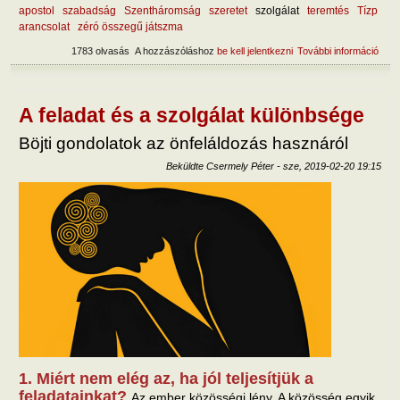
apostol
szabadság
Szentháromság
szeretet
szolgálat
teremtés
Tízp
arancsolat
zéró összegű játszma
1783 olvasás
A hozzászóláshoz
be kell jelentkezni
További információ
Mi a
ellen
tart
kapc
A feladat és a szolgálat különbsége
Böjti gondolatok az önfeláldozás hasznáról
Beküldte
Csermely Péter
-
sze, 2019-02-20 19:15
1. Miért nem elég az, ha jól teljesítjük a
feladatainkat?
Az ember közösségi lény. A közösség egyik