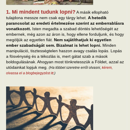
1. Mi mindent tudunk lopni?
A másik ellopható
tulajdona messze nem csak egy tárgy lehet.
A hetedik
parancsolat az eredeti értelmezése szerint az emberrablásra
vonatkozott.
Isten megadta a szabad döntés lehetőségét az
embernek, még azon az áron is, hogy ellene forduljunk, és hogy
megöljük az egyetlen fiát.
Nem sajátíthatjuk ki egyetlen
ember szabadságát sem. Bizalmat is lehet lopni.
Minden
manipuláció, tisztességtelen haszon avagy csalás lopás. Lopás
a fösvénység és a tékozlás is, mert gátat szab a mások
boldogulásának. Ahogyan most tönkretesszük a Földet, azzal az
utódainkat lopjuk meg.
(Ha többet szeretne erről olvasni,
kérem,
olvassa el a blogbejegyzést itt
.)