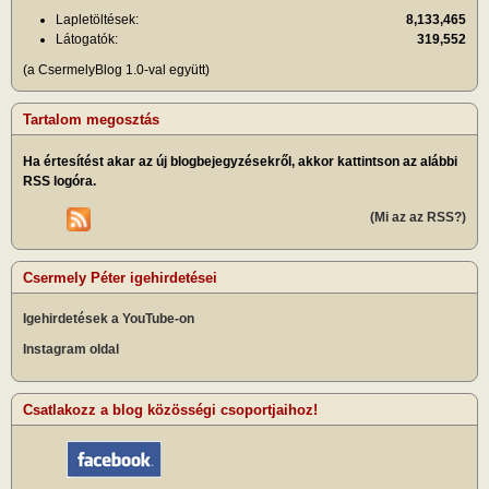
Lapletöltések:
8,133,465
Látogatók:
319,552
(a CsermelyBlog 1.0-val együtt)
Tartalom megosztás
Ha értesítést akar az új blogbejegyzésekről, akkor kattintson az alábbi
RSS logóra.
(Mi az az RSS?)
Csermely Péter igehirdetései
Igehirdetések a YouTube-on
Instagram oldal
Csatlakozz a blog közösségi csoportjaihoz!