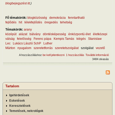
blogbejegyzést itt
.)
Fő témakörök:
blogközösség
demokrácia
fenntartható
fejlődés
hit
lélekfejlődés
öregedés
tehetség
Témakörök:
arany
középút
alázat
bálvány
döntésképesség
énközpontú élet
életközepi
válság
felelősség
Ferenc pápa
Kempis Tamás
kiégés
Stanislaw
Lec
Lukács László SchP
Luther
Márton
nyugalom
szeretetforrás
szeretetszolgálat
szolgálat
vezető
A hozzászóláshoz
be kell jelentkezni
1 hozzászólás
További információ
Milye
3484 olvasás
veze
tart
kapc
Tartalom
Igehirdetések
Esketések
Keresztelések
Temetések, nekrológok