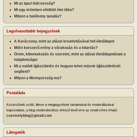
Mi az igazi bölcsesség?
Mi egy örömben eltöltött élet titka?
Milyen a hatékony tanulás?
Legolvasottabb bejegyzések
A Karácsony, mint az alázat kreativitásával teli életállapot
Miért korszerű erény a várakozás és a kitartás?
Öröm, kibontakozás és szeretet, mint az alázat életállapotának a
tulajdonságai
Mi a valódi újjászületés és hogyan lehet mások újjászületését
segíteni?
Milyen a Mennyország ma?
Postaláda
A szerzőnek szóló, illetve a megjegyzések tartalmával és moderálásával
kapcsolatos, a blog moderátorához érkező levél erre az email címre írható:
csermelyblog@gmail.com
Látogatók