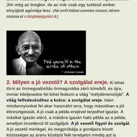
Jön még az öregkor, de az már csak egy széteső ember
elnyújtott agóniája lesz.
(Aki erről többet szeretne olvasni, kérem
olvassa el
a blogbejegyzést itt
.)
2. Milyen a jó vezető? A szolgálat ereje.
Ki lehet
törni az önmegvalósítás önmagunkba záró köreiből, és újra,
immár kiteljesedve fel lehet fedezni a világ "mélydimenzióját".
A
világ felfedezéséhez a kulcs: a szolgálat ereje.
Isten
mindannyiunkat fel akar használni arra, hogy másokban a jót
ébresztgessük. A jó csak a példa erejével terjedhet igazán. A
másikat igazán elérő, a másikra igazán ható példa az a példa,
amellyel önzetlenül őt szolgáljuk.
A jó vezető figyel és szolgál.
A jó vezető mérlegel, és megpróbálja a gondjaira bízott
közösséget az arany középút felé terelgetni mindig azt is