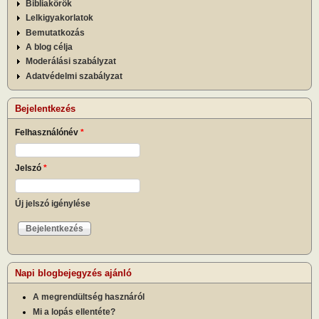
Bibliakörök
Lelkigyakorlatok
Bemutatkozás
A blog célja
Moderálási szabályzat
Adatvédelmi szabályzat
Bejelentkezés
Felhasználónév
*
Jelszó
*
Új jelszó igénylése
Napi blogbejegyzés ajánló
A megrendültség hasznáról
Mi a lopás ellentéte?