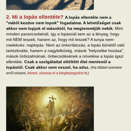
2. Mi a lopás ellentéte?
A lopás ellentéte nem a
"mától kezdve nem lopok" fogadalma. A lehetőséget csak
akkor nem lopjuk el másoktól, ha megteremtjük nekik.
Mint
minden parancsolatnál, így a lopásnál sem az a lényeg, hogy
mit NEM teszek, hanem az, hogy mit teszek? A tunya nem-
cselekvés: naplopás. Nem az önkorlátozás, a lopás bűnétől való
tartózkodás, hanem a nagylelkűség, mások "helyzetbe hozása",
mások önbizalmának, önbecsülésének a növelése a lopás igazi
ellentéte.
Csak a szolgálattal eltöltött élet mentesül a
lopástól. Csak akkor nem veszel, ha adsz.
(Ha többet szeretne
erről olvasni,
kérem, olvassa el a blogbejegyzést itt
.)