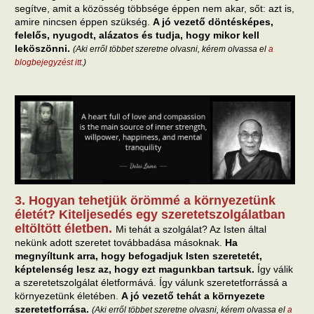
segítve, amit a közösség többsége éppen nem akar, sőt: azt is,
amire nincsen éppen szükség.
A jó vezető döntésképes,
felelős, nyugodt, alázatos és tudja, hogy mikor kell
leköszönni.
(Aki erről többet szeretne olvasni, kérem olvassa el
a
blogbejegyzést itt
.)
3. Hogyan tehetjük örömmé a környezetünk
életét? Kiteljesedés egy szeretetszolgálatban
eltöltött életben.
Mi tehát a szolgálat? Az Isten által
nekünk adott szeretet továbbadása másoknak.
Ha
megnyíltunk arra, hogy befogadjuk Isten szeretetét,
képtelenség lesz az, hogy ezt magunkban tartsuk.
Így válik
a szeretetszolgálat életformává. Így válunk szeretetforrássá a
környezetünk életében.
A jó vezető tehát a környezete
szeretetforrása.
(Aki erről többet szeretne olvasni, kérem olvassa el
a