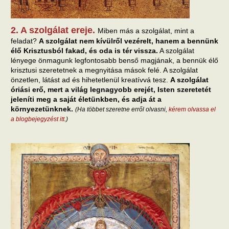
2. A szolgálat ereje.
Miben más a szolgálat, mint a
feladat?
A szolgálat nem kívülről vezérelt, hanem a bennünk
élő Krisztusból fakad, és oda is tér vissza.
A szolgálat
lényege önmagunk legfontosabb benső magjának, a bennük élő
krisztusi szeretetnek a megnyitása mások felé. A szolgálat
önzetlen, látást ad és hihetetlenül kreatívvá tesz.
A szolgálat
óriási erő, mert a világ legnagyobb erejét, Isten szeretetét
jeleníti meg a saját életünkben, és adja át a
környezetünknek.
(Ha többet szeretne erről olvasni,
kérem olvassa el
a blogbejegyzést itt
.)