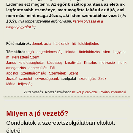
Érdemes ezt megtenni.
Az egónk szétroppantása az életünk
legfontosabb eseménye, mert mögötte feltárul az Ajtó, ami
nem más, mint maga Jézus, aki Isten szeretetéhez vezet
(
Jn
10,9
).
(Ha többet szeretne erről olvasni,
kérem olvassa el a
blogbejegyzést itt
)
Fő témakörök:
demokrácia
hálózatok
hit
lélekfejlődés
Témakörök:
egó
engedelmesség
feladat
önfeláldozás
Isten
kegyele
m
Keresztelő Szent
János
kötelességtudat
közösség
kreativitás
Krisztus
motiváció
munk
amegosztás
önbecsülés
Pál
apostol
Szentháromság
Szentlélek
Szent
József
szeretet
szívességbank
szolgálat
szorongás
Szűz
Mária
teljesség
2729 olvasás
A hozzászóláshoz
be kell jelentkezni
További információ
A fel
szol
külö
tart
kapc
Milyen a jó vezető?
Gondolatok a szeretetszolgálatban eltöltött
életről