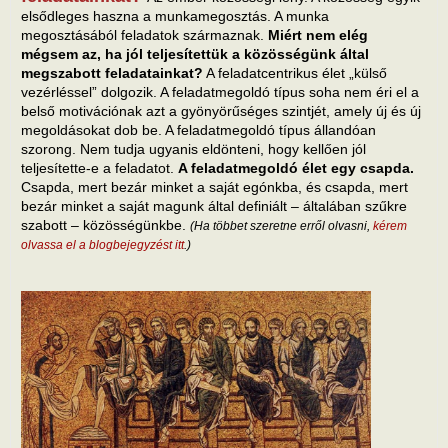
elsődleges haszna a munkamegosztás. A munka
megosztásából feladatok származnak.
Miért nem elég
mégsem az, ha jól teljesítettük a közösségünk által
megszabott feladatainkat?
A feladatcentrikus élet „külső
vezérléssel” dolgozik. A feladatmegoldó típus soha nem éri el a
belső motivációnak azt a gyönyörűséges szintjét, amely új és új
megoldásokat dob be. A feladatmegoldó típus állandóan
szorong. Nem tudja ugyanis eldönteni, hogy kellően jól
teljesítette-e a feladatot.
A feladatmegoldó élet egy csapda.
Csapda, mert bezár minket a saját egónkba, és csapda, mert
bezár minket a saját magunk által definiált – általában szűkre
szabott – közösségünkbe.
(Ha többet szeretne erről olvasni,
kérem
olvassa el a blogbejegyzést itt
.)