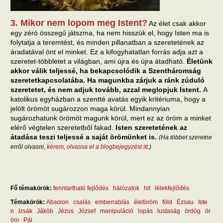
3. Mikor nem lopom meg Istent?
Az élet csak akkor
egy zéró összegű játszma, ha nem hisszük el, hogy Isten ma is
folytatja a teremtést, és minden pillanatban a szeretetének az
áradatával önt el minket. Ez a kifogyhatatlan forrás adja azt a
szeretet-többletet a világban, ami újra és újra átadható.
Életünk
akkor válik teljessé, ha bekapcsolódik a Szentháromság
szeretetkapcsolatába. Ha magunkba zárjuk a ránk zúduló
szeretetet, és nem adjuk tovább, azzal meglopjuk Istent.
A
katolikus egyházban a szentté avatás egyik kritériuma, hogy a
jelölt örömöt sugározzon maga körül. Mindannyian
sugározhatunk örömöt magunk körül, mert ez az öröm a minket
elérő végtelen szeretetből fakad.
Isten szeretetének az
átadása teszi teljessé a saját örömünket is.
(Ha többet szeretne
erről olvasni,
kérem, olvassa el a blogbejegyzést itt
.)
Fő témakörök:
fenntartható fejlődés
hálózatok
hit
lélekfejlődés
Témakörök:
Absolon
csalás
emberrablás
életöröm
föld
Ézsau
Iste
n
Izsák
Jákób
Jézus
József
manipuláció
lopás
lustaság
ördög
ör
öm
Pál