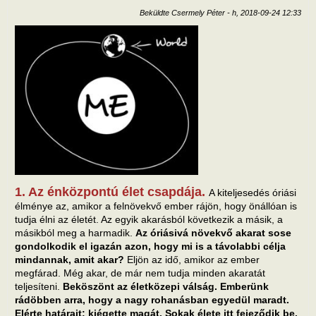
Beküldte
Csermely Péter
-
h, 2018-09-24 12:33
1. Az énközpontú élet csapdája.
A kiteljesedés óriási
élménye az, amikor a felnövekvő ember rájön, hogy önállóan is
tudja élni az életét. Az egyik akarásból következik a másik, a
másikból meg a harmadik.
Az óriásivá növekvő akarat sose
gondolkodik el igazán azon, hogy mi is a távolabbi célja
mindannak, amit akar?
Eljön az idő, amikor az ember
megfárad. Még akar, de már nem tudja minden akaratát
teljesíteni.
Beköszönt az életközepi válság. Emberünk
rádöbben arra, hogy a nagy rohanásban egyedül maradt.
Elérte határait: kiégette magát. Sokak élete itt fejeződik be.