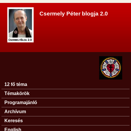
Ugrás a tartalomra
Csermely Péter blogja 2.0
12 fő téma
Főmenü
Témakörök
Programajánló
Archívum
Keresés
English