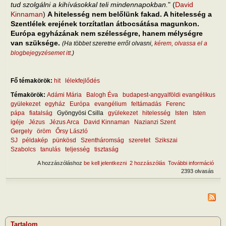
tud szolgálni a kihívásokkal teli mindennapokban.
" (
David
Kinnaman
)
A hitelesség nem belőlünk fakad. A hitelesség a
Szentlélek erejének torzítatlan átbocsátása magunkon.
Európa egyházának nem szélességre, hanem mélységre
van szüksége.
(Ha többet szeretne erről olvasni,
kérem, olvassa el a
blogbejegyzésemet itt
.)
Fő témakörök:
hit
lélekfejlődés
Témakörök:
Adámi Mária
Balogh Éva
budapest-angyalföldi evangélikus
gyülekezet
egyház
Európa
evangélium
feltámadás
Ferenc
pápa
fiatalság
Gyöngyösi Csilla
gyülekezet
hitelesség
Isten
Isten
igéje
Jézus
Jézus Arca
David Kinnaman
Nazianzi Szent
Gergely
öröm
Őrsy László
SJ
példakép
pünkösd
Szentháromság
szeretet
Szikszai
Szabolcs
tanulás
teljesség
tisztaság
A hozzászóláshoz
be kell jelentkezni
2 hozzászólás
További információ
Mi te
2393 olvasás
egyh
von
tart
kapc
Tartalom