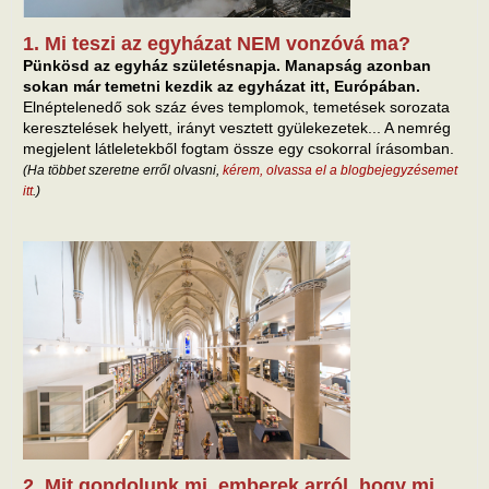
1. Mi teszi az egyházat NEM vonzóvá ma?
Pünkösd az egyház születésnapja. Manapság azonban
sokan már temetni kezdik az egyházat itt, Európában.
Elnéptelenedő sok száz éves templomok, temetések sorozata
keresztelések helyett, irányt vesztett gyülekezetek... A nemrég
megjelent látleletekből fogtam össze egy csokorral írásomban.
(Ha többet szeretne erről olvasni,
kérem, olvassa el a blogbejegyzésemet
itt
.)
2. Mit gondolunk mi, emberek arról, hogy mi