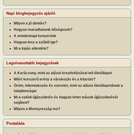
Napi blogbejegyzés ajánló
Milyen a jó döntés?
Hogyan maradhatunk hűségesek?
A mindennapi kenyerünk
Hogyan lesz a szóból ige?
Mi a lopás ellentéte?
Legolvasottabb bejegyzések
A Karácsony, mint az alázat kreativitásával teli életállapot
Miért korszerű erény a várakozás és a kitartás?
Öröm, kibontakozás és szeretet, mint az alázat életállapotának a
tulajdonságai
Mi a valódi újjászületés és hogyan lehet mások újjászületését
segíteni?
Milyen a Mennyország ma?
Postaláda