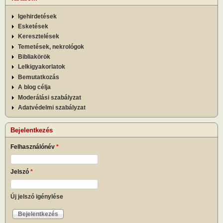
Igehirdetések
Esketések
Keresztelések
Temetések, nekrológok
Bibliakörök
Lelkigyakorlatok
Bemutatkozás
A blog célja
Moderálási szabályzat
Adatvédelmi szabályzat
Bejelentkezés
Felhasználónév
*
Jelszó
*
Új jelszó igénylése