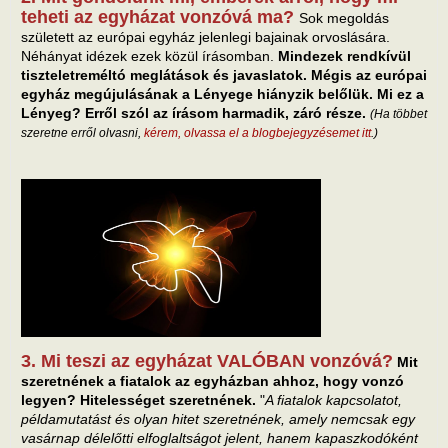
teheti az egyházat vonzóvá ma?
Sok megoldás
született az európai egyház jelenlegi bajainak orvoslására.
Néhányat idézek ezek közül írásomban.
Mindezek rendkívül
tiszteletreméltó meglátások és javaslatok. Mégis az európai
egyház megújulásának a Lényege hiányzik belőlük. Mi ez a
Lényeg? Erről szól az írásom harmadik, záró része.
(Ha többet
szeretne erről olvasni,
kérem, olvassa el a blogbejegyzésemet itt
.)
3. Mi teszi az egyházat VALÓBAN vonzóvá?
Mit
szeretnének a fiatalok az egyházban ahhoz, hogy vonzó
legyen? Hitelességet szeretnének.
"
A fiatalok kapcsolatot,
példamutatást és olyan hitet szeretnének, amely nemcsak egy
vasárnap délelőtti elfoglaltságot jelent, hanem kapaszkodóként