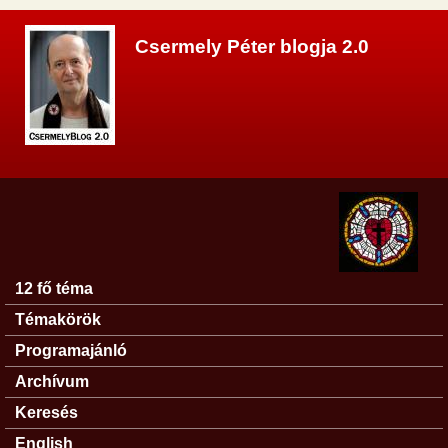
Ugrás a tartalomra
Csermely Péter blogja 2.0
12 fő téma
Főmenü
Témakörök
Programajánló
Archívum
Keresés
English