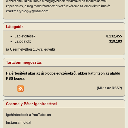
A szerzőnek szóló, illetve a megjegyzések tartalmával és moderálásával
kapcsolatos, a blog moderátorához érkező levél erre az email címre írható:
csermelyblog@gmail.com
Látogatók
Lapletöltések:
8,132,455
Látogatók:
319,183
(a CsermelyBlog 1.0-val együtt)
Tartalom megosztás
Ha értesítést akar az új blogbejegyzésekről, akkor kattintson az alábbi
RSS logóra.
(Mi az az RSS?)
Csermely Péter igehirdetései
Igehirdetések a YouTube-on
Instagram oldal