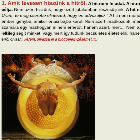
1. Amit tévesen hiszünk a hitről.
A hit nem feladat. A hit
célja.
Nem azért hiszünk, hogy ezért jutalomban részesüljünk.
A hit 
Uram, te meg cserébe elintézed, hogy én üdvözüljek.
” A hit nem men
ember igénybe, amikor óriási bajba kerül. Nem azért imádkozunk, mer
számára egy máshogyan el nem érhetőt, hanem azért, mert… Nem azé
lelkileg segít minket, vagy mert így tudunk becsületes életet élni, h
erről olvasni,
kérem, olvassa el a blogbejegyzésemet itt
.)