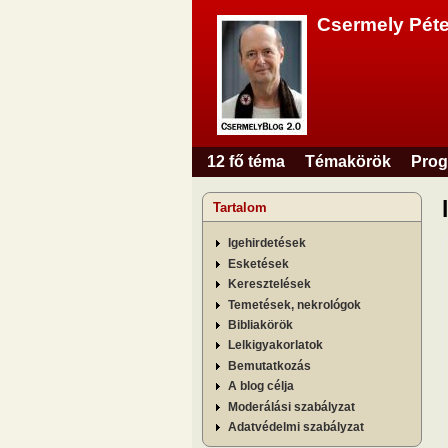
Csermely Péte
12 fő téma
Témakörök
Prog
Főmenü
Tartalom
Igehirdetések
Esketések
Keresztelések
Temetések, nekrológok
Bibliakörök
Lelkigyakorlatok
Bemutatkozás
A blog célja
Moderálási szabályzat
Adatvédelmi szabályzat