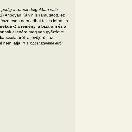
t pedig a remélt dolgokban való
,1) Ahogyan Kálvin is rámutatott, ez
rmészetesen nem adhat teljes leírást a
ekünk: a remény, a bizalom és a
és annak ellenére meg van győződve
kapcsolatáról, a jövőjéről, az
l nem látja.
(Ha többet szeretne erről