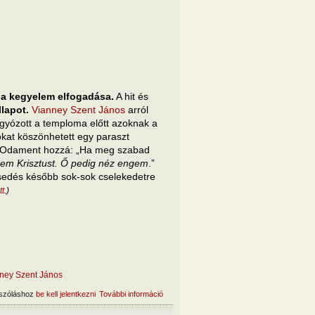
 a kegyelem elfogadása.
A hit és
állapot.
Vianney Szent János
arról
ígyózott a temploma előtt azoknak a
okat köszönhetett egy paraszt
n. Odament hozzá: „Ha meg szabad
ézem Krisztust. Ő pedig néz engem
.”
sedés később sok-sok cselekedetre
tt
.)
ney Szent János
szóláshoz
be kell jelentkezni
További információ
A hit lényege tartalommal kapcsolatosan