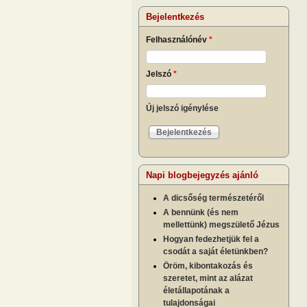
Bejelentkezés
Felhasználónév
*
Jelszó
*
Új jelszó igénylése
Napi blogbejegyzés ajánló
A dicsőség természetéről
A bennünk (és nem
mellettünk) megszülető Jézus
Hogyan fedezhetjük fel a
csodát a saját életünkben?
Öröm, kibontakozás és
szeretet, mint az alázat
életállapotának a
tulajdonságai