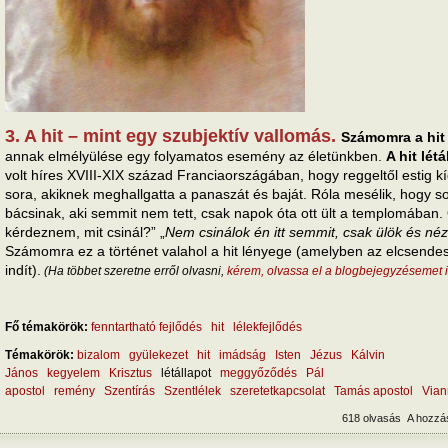
3. A hit – mint egy szubjektív vallomás.
Számomra a hit
annak elmélyülése egy folyamatos esemény az életünkben.
A hit lét
volt híres XVIII-XIX század Franciaországában, hogy reggeltől estig k
sora, akiknek meghallgatta a panaszát és baját. Róla mesélik, hogy s
bácsinak, aki semmit nem tett, csak napok óta ott ült a templomába
kérdeznem, mit csinál?” „
Nem csinálok én itt semmit, csak ülök és n
Számomra ez a történet valahol a hit lényege (amelyben az elcsende
indít).
(Ha többet szeretne erről olvasni,
kérem, olvassa el a blogbejegyzésemet i
Fő témakörök:
fenntartható fejlődés
hit
lélekfejlődés
Témakörök:
bizalom
gyülekezet
hit
imádság
Isten
Jézus
Kálvin
János
kegyelem
Krisztus
létállapot
meggyőződés
Pál
apostol
remény
Szentírás
Szentlélek
szeretetkapcsolat
Tamás apostol
Vian
618 olvasás
A hozzá