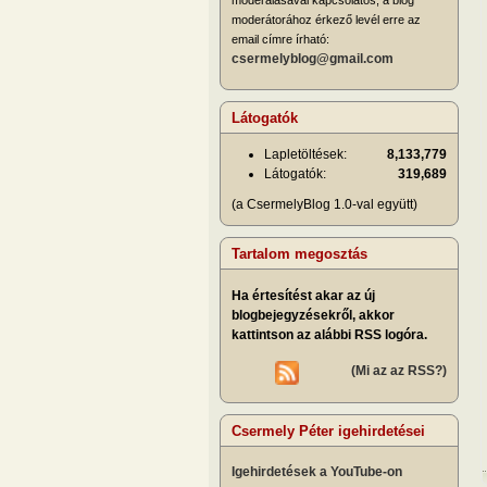
moderátorához érkező levél erre az
email címre írható:
csermelyblog@gmail.com
Látogatók
Lapletöltések:
8,133,779
Látogatók:
319,689
(a CsermelyBlog 1.0-val együtt)
Tartalom megosztás
Ha értesítést akar az új
blogbejegyzésekről, akkor
kattintson az alábbi RSS logóra.
(Mi az az RSS?)
Csermely Péter igehirdetései
Igehirdetések a YouTube-on