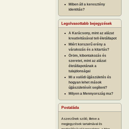
Miben áll a keresztény
identitás?
Legolvasottabb bejegyzések
A Karácsony, mint az alázat
kreativitásával teli életállapot
Miért korszerű erény a
várakozás és a kitartás?
Öröm, kibontakozás és
szeretet, mint az alázat
életállapotának a
tulajdonságai
Mi a valódi újjászületés és
hogyan lehet mások
újjászületését segíteni?
Milyen a Mennyország ma?
Postaláda
A szerzőnek szóló, illetve a
megjegyzések tartalmával és
moderálásával kapcsolatos, a blog