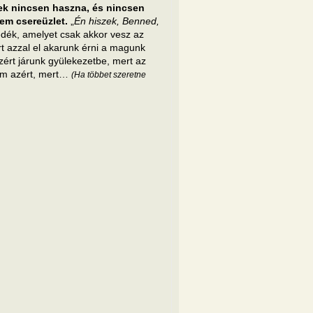
nek nincsen haszna, és nincsen
nem csereüzlet.
„
Én hiszek, Benned,
edék, amelyet csak akkor vesz az
t azzal el akarunk érni a magunk
rt járunk gyülekezetbe, mert az
anem azért, mert…
(Ha többet szeretne