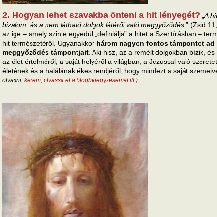
2. Hogyan lehet szavakba önteni a hit lényegét?
„
A hi
bizalom, és a nem látható dolgok létéről való meggyőződés
.” (Zsid 11
az ige – amely szinte egyedül „definiálja” a hitet a Szentírásban – te
hit természetéről. Ugyanakkor
három nagyon fontos támpontot ad n
meggyőződés támpontjait
. Aki hisz, az a remélt dolgokban bízik, 
az élet értelméről, a saját helyéről a világban, a Jézussal való szeretet
életének és a halálának ékes rendjéről, hogy mindezt a saját szemeive
olvasni,
kérem, olvassa el a blogbejegyzésemet itt
.)