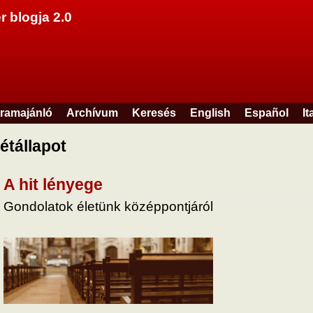
Ugrás a tartalomra
r blogja 2.0
ramajánló
Archívum
Keresés
English
Español
It
létállapot
A hit lényege
Gondolatok életünk középpontjáról