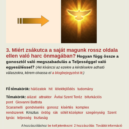
3. Miért zsákutca a saját magunk rossz oldala
ellen való harc önmagában?
Hogyan függ össze a
gonosztól való megszabadulás a Teljességgel való
egyesüléssel?
(Aki kíváncsi az ezekre a kérdésekre adható
válaszokra, kérem olvassa el
a blogbejegyzést itt
.)
Fő témakörök:
hálózatok
hit
lélekfejlődés
tudomány
Témakörök:
alázat
attraktor
Ávilai Szent Teréz
bifurkációs
pont
Giovanni Battista
Scaramelli
gondviselés
gonosz
kísértés
komplex
rendszerek
Krisztus
ördög
rák
sötét középkor
szegénység
Szent
Ignác
teljesség
tisztaság
A hozzászóláshoz
be kell jelentkezni
2 hozzászólás
További információ
Az ö