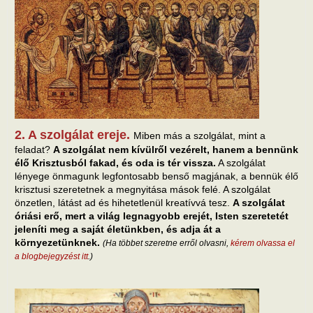
2. A szolgálat ereje.
Miben más a szolgálat, mint a
feladat?
A szolgálat nem kívülről vezérelt, hanem a bennünk
élő Krisztusból fakad, és oda is tér vissza.
A szolgálat
lényege önmagunk legfontosabb benső magjának, a bennük élő
krisztusi szeretetnek a megnyitása mások felé. A szolgálat
önzetlen, látást ad és hihetetlenül kreatívvá tesz.
A szolgálat
óriási erő, mert a világ legnagyobb erejét, Isten szeretetét
jeleníti meg a saját életünkben, és adja át a
környezetünknek.
(Ha többet szeretne erről olvasni,
kérem olvassa el
a blogbejegyzést itt
.)