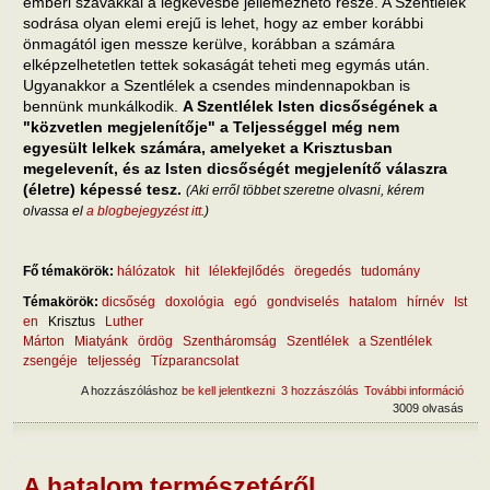
emberi szavakkal a legkevésbé jellemezhető része. A Szentlélek
sodrása olyan elemi erejű is lehet, hogy az ember korábbi
önmagától igen messze kerülve, korábban a számára
elképzelhetetlen tettek sokaságát teheti meg egymás után.
Ugyanakkor a Szentlélek a csendes mindennapokban is
bennünk munkálkodik.
A Szentlélek Isten dicsőségének a
"közvetlen megjelenítője" a Teljességgel még nem
egyesült lelkek számára, amelyeket a Krisztusban
megelevenít, és az Isten dicsőségét megjelenítő válaszra
(életre) képessé tesz.
(Aki erről többet szeretne olvasni, kérem
olvassa el
a blogbejegyzést itt
.)
Fő témakörök:
hálózatok
hit
lélekfejlődés
öregedés
tudomány
Témakörök:
dicsőség
doxológia
egó
gondviselés
hatalom
hírnév
Ist
en
Krisztus
Luther
Márton
Miatyánk
ördög
Szentháromság
Szentlélek
a Szentlélek
zsengéje
teljesség
Tízparancsolat
A hozzászóláshoz
be kell jelentkezni
3 hozzászólás
További információ
A di
3009 olvasás
term
tart
kapc
A hatalom természetéről