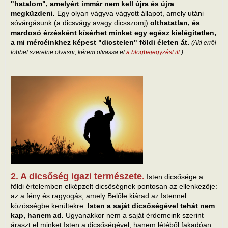
"hatalom", amelyért immár nem kell újra és újra
megküzdeni.
Egy olyan vágyva vágyott állapot, amely utáni
sóvárgásunk (a dicsvágy avagy dicsszomj)
olthatatlan, és
mardosó érzésként kísérhet minket egy egész kielégítetlen,
a mi mércéinkhez képest "dicstelen" földi életen át.
(Aki erről
többet szeretne olvasni, kérem olvassa el
a blogbejegyzést itt
.)
2. A dicsőség igazi természete.
Isten dicsősége a
földi értelemben elképzelt dicsőségnek pontosan az ellenkezője:
az a fény és ragyogás, amely Belőle kiárad az Istennel
közösségbe kerültekre.
Isten a saját dicsőségével tehát nem
kap, hanem ad.
Ugyanakkor nem a saját érdemeink szerint
áraszt el minket Isten a dicsőségével, hanem létéből fakadóan.