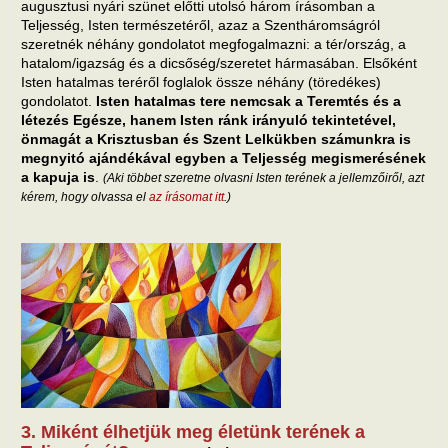
augusztusi nyári szünet előtti utolsó három írásomban a
Teljesség, Isten természetéről, azaz a Szentháromságról
szeretnék néhány gondolatot megfogalmazni: a tér/ország, a
hatalom/igazság és a dicsőség/szeretet hármasában. Elsőként
Isten hatalmas teréről foglalok össze néhány (töredékes)
gondolatot.
Isten hatalmas tere nemcsak a Teremtés és a
létezés Egésze, hanem Isten ránk irányuló tekintetével,
önmagát a Krisztusban és Szent Lelkükben számunkra is
megnyitó ajándékával egyben a Teljesség megismerésének
a kapuja is
.
(Aki többet szeretne olvasni Isten terének a jellemzőiről, azt
kérem, hogy olvassa el
az írásomat itt
.)
3. Miként élhetjük meg életünk terének a