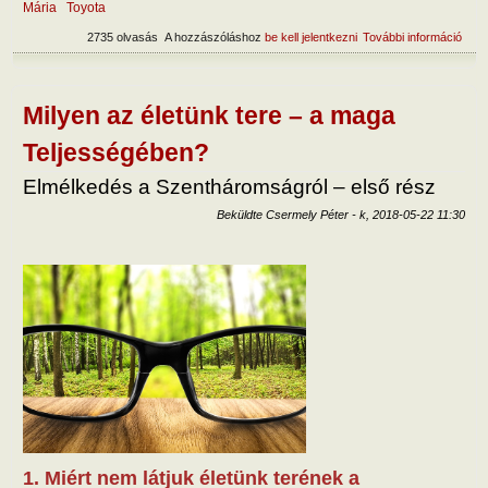
Mária
Toyota
2735 olvasás
A hozzászóláshoz
be kell jelentkezni
További információ
A ha
term
tart
kapc
Milyen az életünk tere – a maga
Teljességében?
Elmélkedés a Szentháromságról – első rész
Beküldte
Csermely Péter
-
k, 2018-05-22 11:30
1. Miért nem látjuk életünk terének a