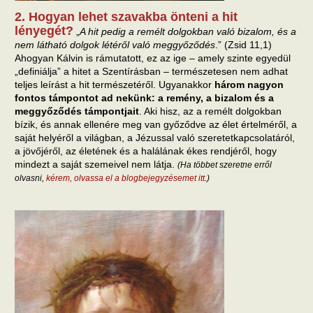
2. Hogyan lehet szavakba önteni a hit
lényegét?
„
A hit pedig a remélt dolgokban való bizalom, és a
nem látható dolgok létéről való meggyőződés
.” (Zsid 11,1)
Ahogyan Kálvin is rámutatott, ez az ige – amely szinte egyedül
„definiálja” a hitet a Szentírásban – természetesen nem adhat
teljes leírást a hit természetéről. Ugyanakkor
három nagyon
fontos támpontot ad nekünk: a remény, a bizalom és a
meggyőződés támpontjait
. Aki hisz, az a remélt dolgokban
bízik, és annak ellenére meg van győződve az élet értelméről, a
saját helyéről a világban, a Jézussal való szeretetkapcsolatáról,
a jövőjéről, az életének és a halálának ékes rendjéről, hogy
mindezt a saját szemeivel nem látja.
(Ha többet szeretne erről
olvasni,
kérem, olvassa el a blogbejegyzésemet itt
.)