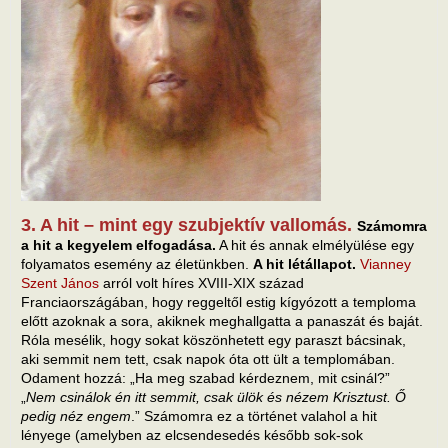
3. A hit – mint egy szubjektív vallomás.
Számomra
a hit a kegyelem elfogadása.
A hit és annak elmélyülése egy
folyamatos esemény az életünkben.
A hit létállapot.
Vianney
Szent János
arról volt híres XVIII-XIX század
Franciaországában, hogy reggeltől estig kígyózott a temploma
előtt azoknak a sora, akiknek meghallgatta a panaszát és baját.
Róla mesélik, hogy sokat köszönhetett egy paraszt bácsinak,
aki semmit nem tett, csak napok óta ott ült a templomában.
Odament hozzá: „Ha meg szabad kérdeznem, mit csinál?”
„
Nem csinálok én itt semmit, csak ülök és nézem Krisztust. Ő
pedig néz engem
.” Számomra ez a történet valahol a hit
lényege (amelyben az elcsendesedés később sok-sok