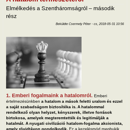
Elmélkedés a Szentháromságról – második
rész
Beküldte
Csermely Péter
-
cs, 2018-05-31 10:56
1. Emberi fogalmaink a hatalomról.
Emberi
értelmezésünkben
a hatalom a mások feletti uralom és ezzel
a saját szabadságom biztosítéka is. A hatalommal
rendelkező olyan helyzet, kényszerek, illetve források
birtokosa, amelyek megteremtették és legitimálják a
hatalmát.
A nyugati civilizáció hatalom-fogalma akcionista,
amely rövidtávon gondolkodik.
Ez a kezelésmód megbukik