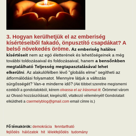
3. Hogyan kerülhetjük el az emberiség
kísértéseiből fakadó, önpusztító csapdákat? A
belső növekedés öröme.
Az emberiség halálos
kísértéseit
nem az egó életterének és lehetőségeinek a még
további toldozásaival és foldozásaival, hanem
a bensőnkben
megtalálható Teljesség megtapasztalásával lehet
elkerülni
. Az alakulófélben lévő "globális elme" segítheti az
átformálódási folyamatot. Mennyire látjuk a változás
sürgősségét? Van-e minderre idő?
(Aki többet szeretne megismerni
ezekből a gondolatokból, kérem
olvassa el az írásomat itt.
Örömmel várom
az Olvasó hozzászólásait, kiegészítő, vitatkozó véleményét! Gondolatait
elküldheti a
csermelyblog@gmail.com
email címre is.)
Fő témakörök:
demokrácia
fenntartható
fejlődés
hálózatok
hit
lélekfejlődés
tudomány