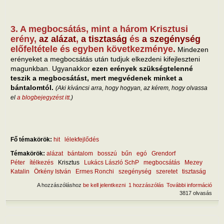
3. A megbocsátás, mint a három Krisztusi
erény,
az alázat
,
a tisztaság
és
a szegénység
előfeltétele és egyben következménye.
Mindezen
erényeket a megbocsátás után tudjuk elkezdeni kifejleszteni
magunkban. Ugyanakkor
ezen erények szükségtelenné
teszik a megbocsátást, mert megvédenek minket a
bántalomtól.
(Aki kíváncsi arra, hogy hogyan, az kérem, hogy olvassa
el
a blogbejegyzést itt
.)
Fő témakörök:
hit
lélekfejlődés
Témakörök:
alázat
bántalom
bosszú
bűn
egó
Grendorf
Péter
ítélkezés
Krisztus
Lukács László SchP
megbocsátás
Mezey
Katalin
Örkény István
Ermes Ronchi
szegénység
szeretet
tisztaság
A hozzászóláshoz
be kell jelentkezni
1 hozzászólás
További információ
Miér
3817 olvasás
hogy
meg
hata
tart