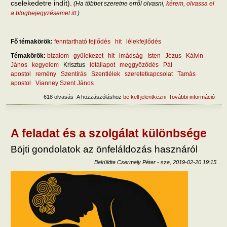
cselekedetre indít).
(Ha többet szeretne erről olvasni,
kérem, olvassa el
a blogbejegyzésemet itt
.)
Fő témakörök:
fenntartható fejlődés
hit
lélekfejlődés
Témakörök:
bizalom
gyülekezet
hit
imádság
Isten
Jézus
Kálvin
János
kegyelem
Krisztus
létállapot
meggyőződés
Pál
apostol
remény
Szentírás
Szentlélek
szeretetkapcsolat
Tamás
apostol
Vianney Szent János
618 olvasás
A hozzászóláshoz
be kell jelentkezni
További információ
A hit
tart
kapc
A feladat és a szolgálat különbsége
Böjti gondolatok az önfeláldozás hasznáról
Beküldte
Csermely Péter
-
sze, 2019-02-20 19:15