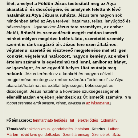
Élet, amelyet a Földön Jézus testesített meg az Atya
akaratából és dicsőségére, és amelynek felettünk lévő
hatalmát az Atya Jézusra ruházta.
Jézus tere nagyon sok
mindenben átfed az Atya terével: hatalmas, teljes, lenyűgöző és
békességes. Ugyanakkor
Jézus tere személyes, az ember
életét, örömét és szenvedéseit megélt módon ismerő,
minket mélyen megértve belénk-látó, szeretetét személy
szerint is ránk sugárzó tér. Jézus tere ezen általános,
végtelenül szerető és résztvevő megjelenése mellett igen
konkrét, végtelenül határozott, nagyon kemény, az emberi
értelem számára is egyértelmű tud lenni, amikor az Irányt,
az Igazságot, és az egyedül helyes Utat mutatja meg
nekünk
. Jézus terének ez a konkrét és nagyon célzott
megjelenése mintegy az ember számára "értelmezi" az Atya
akaratát/hatalmát és ezáltal teljességét, békességét és
dicsőségét. Jézus hatalma a követése szükségességének
ellenállhatatlan erejében jelentkezik az Őt ismerők számára.
(Ha
többet szeretne erről olvasni, kérem, olvassa el
az írásomat itt
.)
Fő témakörök:
fenntartható fejlődés
hit
lélekfejlődés
tudomány
Témakörök:
akcionizmus
gondviselés
hatalom
Krisztus
Luther
Márton
rövid távú gondolkodás
Szentháromság
Szentlélek
Szűz