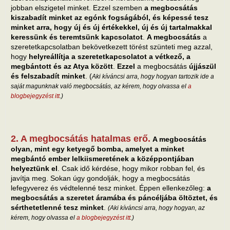
jobban elszigetel minket. Ezzel szemben
a megbocsátás
kiszabadít minket az egónk fogságából, és képessé tesz
minket arra, hogy új és új értékekkel, új és új tartalmakkal
keressünk és teremtsünk kapcsolatot
.
A megbocsátás
a
szeretetkapcsolatban bekövetkezett törést szünteti meg azzal,
hogy
helyreállítja a szeretetkapcsolatot a vétkező, a
megbántott és az Atya között
.
Ezzel
a megbocsátás
újjászül
és felszabadít minket
. (
Aki kíváncsi arra, hogy hogyan tartozik ide a
saját magunknak való megbocsátás, az kérem, hogy olvassa el
a
blogbejegyzést itt
.)
2. A megbocsátás hatalmas erő.
A megbocsátás
olyan, mint egy ketyegő bomba, amelyet a minket
megbántó ember lelkiismeretének a középpontjában
helyeztünk el
. Csak idő kérdése, hogy mikor robban fel, és
javítja meg. Sokan úgy gondolják, hogy a megbocsátás
lefegyverez és védtelenné tesz minket. Éppen ellenkezőleg:
a
megbocsátás a szeretet áramába és páncéljába öltöztet, és
sérthetetlenné tesz minket
.
(Aki kíváncsi arra, hogy hogyan, az
kérem, hogy olvassa el
a blogbejegyzést itt
.)