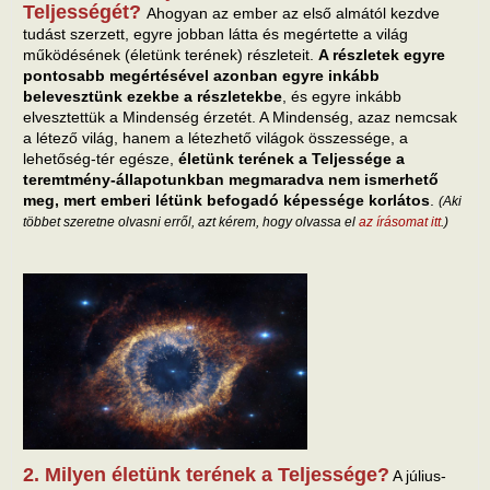
Teljességét?
Ahogyan az ember az első almától kezdve
tudást szerzett, egyre jobban látta és megértette a világ
működésének (életünk terének) részleteit.
A részletek egyre
pontosabb megértésével azonban egyre inkább
belevesztünk ezekbe a részletekbe
, és egyre inkább
elvesztettük a Mindenség érzetét. A Mindenség, azaz nemcsak
a létező világ, hanem a létezhető világok összessége, a
lehetőség-tér egésze,
életünk terének a Teljessége a
teremtmény-állapotunkban megmaradva nem ismerhető
meg, mert emberi létünk befogadó képessége korlátos
.
(Aki
többet szeretne olvasni erről, azt kérem, hogy olvassa el
az írásomat itt
.)
2. Milyen életünk terének a Teljessége?
A július-