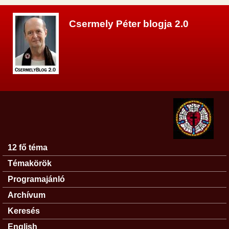
Ugrás a tartalomra
Csermely Péter blogja 2.0
12 fő téma
Főmenü
Témakörök
Programajánló
Archívum
Keresés
English