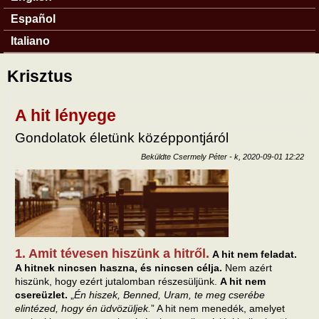
Español
Italiano
Krisztus
A hit lényege
Gondolatok életünk középpontjáról
Beküldte
Csermely Péter
-
k, 2020-09-01 12:22
1. Amit tévesen hiszünk a hitről.
A hit nem feladat.
A hitnek nincsen haszna, és nincsen célja.
Nem azért
hiszünk, hogy ezért jutalomban részesüljünk.
A hit nem
csereüzlet.
„
Én hiszek, Benned, Uram, te meg cserébe
elintézed, hogy én üdvözüljek.
” A hit nem menedék, amelyet