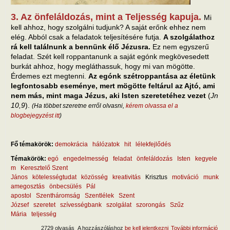
3. Az önfeláldozás, mint a Teljesség kapuja.
Mi
kell ahhoz, hogy szolgálni tudjunk? A saját erőnk ehhez nem
elég. Abból csak a feladatok teljesítésére futja.
A szolgálathoz
rá kell találnunk a bennünk élő Jézusra.
Ez nem egyszerű
feladat. Szét kell roppantanunk a saját egónk megkövesedett
burkát ahhoz, hogy megláthassuk, hogy mi van mögötte.
Érdemes ezt megtenni.
Az egónk szétroppantása az életünk
legfontosabb eseménye, mert mögötte feltárul az Ajtó, ami
nem más, mint maga Jézus, aki Isten szeretetéhez vezet
(
Jn
10,9
).
(Ha többet szeretne erről olvasni,
kérem olvassa el a
blogbejegyzést itt
)
Fő témakörök:
demokrácia
hálózatok
hit
lélekfejlődés
Témakörök:
egó
engedelmesség
feladat
önfeláldozás
Isten
kegyele
m
Keresztelő Szent
János
kötelességtudat
közösség
kreativitás
Krisztus
motiváció
munk
amegosztás
önbecsülés
Pál
apostol
Szentháromság
Szentlélek
Szent
József
szeretet
szívességbank
szolgálat
szorongás
Szűz
Mária
teljesség
2729 olvasás
A hozzászóláshoz
be kell jelentkezni
További információ
A fel