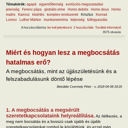
Témakörök:
agapé
egyenlőtlenség
evolúciós megszaladási
jelenség
Ferenc pápa
globális elme
Homo debilis
Homo deus
Homo
matrix
Kairosz
kísértés
komplex rendszerek
Krisztus
Konrad
Lorenz
Luther Márton
munkamemória
teljesség
túlfogyasztás
A hozzászóláshoz
be kell jelentkezni
2 hozzászólás
További információ
Az e
3575 olvasás
hét h
kísé
tart
kapc
Miért és hogyan lesz a megbocsátás
hatalmas erő?
A megbocsátás, mint az újjászületésünk és a
felszabadulásunk döntő lépése
Beküldte
Csermely Péter
-
v, 2018-04-08 18:20
1. A megbocsátás a megsérült
szeretetkapcsolataink helyreállítása.
Az ítélkezés, a
meg nem bocsátás és a bosszú csak újabb és újabb
szeretetkapcsolatokat rombol le körülöttünk, és ezzel még