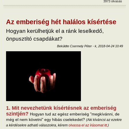
3973 olvasás
term
tart
kapc
Az emberiség hét halálos kísértése
Hogyan kerülhetjük el a ránk leselkedő,
önpusztító csapdákat?
Beküldte
Csermely Péter
-
k, 2018-04-24 10:49
1. Mit nevezhetünk kísértésnek az emberiség
szintjén?
Hogyan tud az egész emberiség "megkívánni, de
még el nem követni" egy hibás cselekedet?
(Aki kíváncsi az ezekre
a kérdésekre adható válaszokra, kérem
olvassa el az írásomat itt.
)