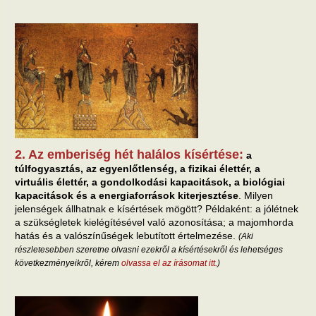
2. Az emberiség hét halálos kísértése:
a
túlfogyasztás, az egyenlőtlenség, a fizikai élettér, a
virtuális élettér, a gondolkodási kapacitások, a biológiai
kapacitások és a energiaforrások kiterjesztése
. Milyen
jelenségek állhatnak e kísértések mögött? Példaként: a jólétnek
a szükségletek kielégítésével való azonosítása; a majomhorda
hatás és a valószínűségek lebutított értelmezése.
(Aki
részletesebben szeretne olvasni ezekről a kísértésekről és lehetséges
következményeikről, kérem
olvassa el az írásomat itt.
)