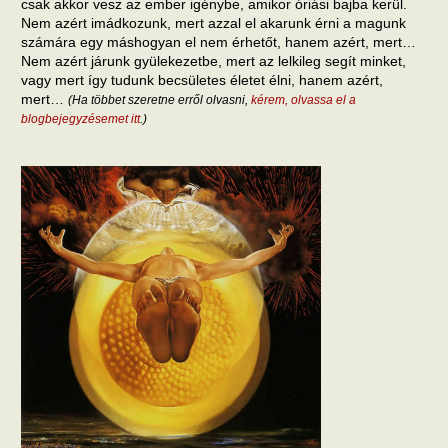
csak akkor vesz az ember igénybe, amikor óriási bajba kerül.
Nem azért imádkozunk, mert azzal el akarunk érni a magunk
számára egy máshogyan el nem érhetőt, hanem azért, mert…
Nem azért járunk gyülekezetbe, mert az lelkileg segít minket,
vagy mert így tudunk becsületes életet élni, hanem azért,
mert…
(Ha többet szeretne erről olvasni,
kérem, olvassa el a
blogbejegyzésemet itt
.)