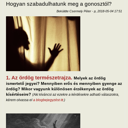
Hogyan szabadulhatunk meg a gonosztól?
Beküldte
Csermely Péter
-
p, 2018-05-04 17:51
1. Az ördög természetrajza.
Melyek az ördög
ismertető jegyei? Mennyiben erős és mennyiben gyenge az
ördög? Mikor vagyunk különösen érzékenyek az ördög
kísértéseire?
(Aki kíváncsi az ezekre a kérdésekre adható válaszokra,
kérem olvassa el
a blogbejegyzést itt
.)