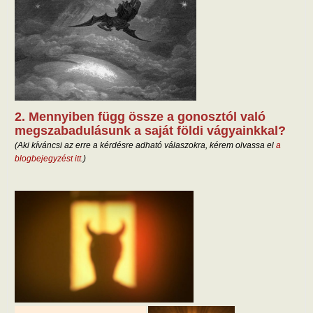
2. Mennyiben függ össze a gonosztól való
megszabadulásunk a saját földi vágyainkkal?
(Aki kíváncsi az erre a kérdésre adható válaszokra, kérem olvassa el
a
blogbejegyzést itt
.)