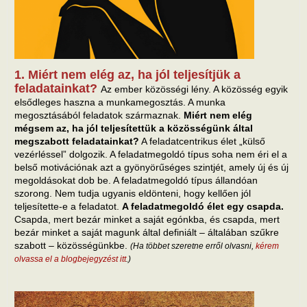
1. Miért nem elég az, ha jól teljesítjük a
feladatainkat?
Az ember közösségi lény. A közösség egyik
elsődleges haszna a munkamegosztás. A munka
megosztásából feladatok származnak.
Miért nem elég
mégsem az, ha jól teljesítettük a közösségünk által
megszabott feladatainkat?
A feladatcentrikus élet „külső
vezérléssel” dolgozik. A feladatmegoldó típus soha nem éri el a
belső motivációnak azt a gyönyörűséges szintjét, amely új és új
megoldásokat dob be. A feladatmegoldó típus állandóan
szorong. Nem tudja ugyanis eldönteni, hogy kellően jól
teljesítette-e a feladatot.
A feladatmegoldó élet egy csapda.
Csapda, mert bezár minket a saját egónkba, és csapda, mert
bezár minket a saját magunk által definiált – általában szűkre
szabott – közösségünkbe.
(Ha többet szeretne erről olvasni,
kérem
olvassa el a blogbejegyzést itt
.)