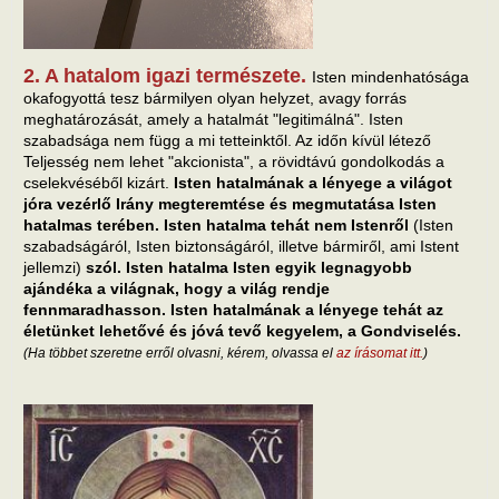
2. A hatalom igazi természete.
Isten mindenhatósága
okafogyottá tesz bármilyen olyan helyzet, avagy forrás
meghatározását, amely a hatalmát "legitimálná". Isten
szabadsága nem függ a mi tetteinktől. Az időn kívül létező
Teljesség nem lehet "akcionista", a rövidtávú gondolkodás a
cselekvéséből kizárt.
Isten hatalmának a lényege a világot
jóra vezérlő Irány megteremtése és megmutatása Isten
hatalmas terében. Isten hatalma tehát nem Istenről
(Isten
szabadságáról, Isten biztonságáról, illetve bármiről, ami Istent
jellemzi)
szól. Isten hatalma Isten egyik legnagyobb
ajándéka a világnak, hogy a világ rendje
fennmaradhasson. Isten hatalmának a lényege tehát az
életünket lehetővé és jóvá tevő kegyelem, a Gondviselés.
(Ha többet szeretne erről olvasni, kérem, olvassa el
az írásomat itt.
)