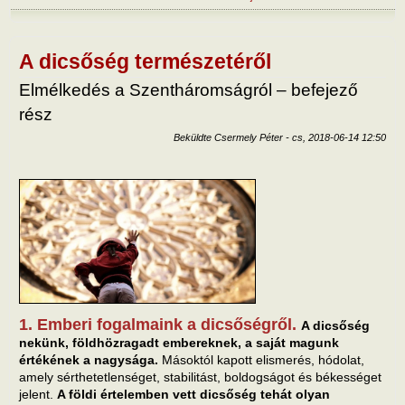
szol
külö
tart
kapc
A dicsőség természetéről
Elmélkedés a Szentháromságról – befejező
rész
Beküldte
Csermely Péter
-
cs, 2018-06-14 12:50
1. Emberi fogalmaink a dicsőségről.
A dicsőség
nekünk, földhözragadt embereknek, a saját magunk
értékének a nagysága.
Másoktól kapott elismerés, hódolat,
amely sérthetetlenséget, stabilitást, boldogságot és békességet
jelent.
A földi értelemben vett dicsőség tehát olyan