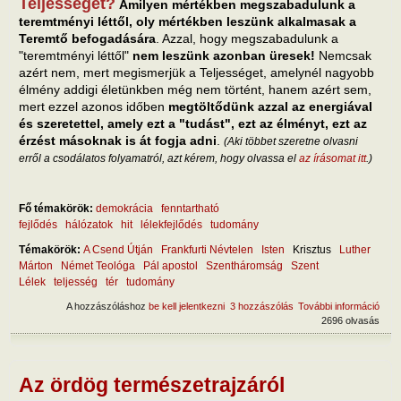
Teljességét?
Amilyen mértékben megszabadulunk a
teremtményi léttől, oly mértékben leszünk alkalmasak a
Teremtő befogadására
. Azzal, hogy megszabadulunk a
"teremtményi léttől"
nem leszünk azonban üresek!
Nemcsak
azért nem, mert megismerjük a Teljességet, amelynél nagyobb
élmény addigi életünkben még nem történt, hanem azért sem,
mert ezzel azonos időben
megtöltődünk azzal az energiával
és szeretettel, amely ezt a "tudást", ezt az élményt, ezt az
érzést másoknak is át fogja adni
.
(Aki többet szeretne olvasni
erről a csodálatos folyamatról, azt kérem, hogy olvassa el
az írásomat itt
.)
Fő témakörök:
demokrácia
fenntartható
fejlődés
hálózatok
hit
lélekfejlődés
tudomány
Témakörök:
A Csend Útján
Frankfurti Névtelen
Isten
Krisztus
Luther
Márton
Német Teológa
Pál apostol
Szentháromság
Szent
Lélek
teljesség
tér
tudomány
A hozzászóláshoz
be kell jelentkezni
3 hozzászólás
További információ
Mily
2696 olvasás
életü
mag
Telj
tart
kapc
Az ördög természetrajzáról