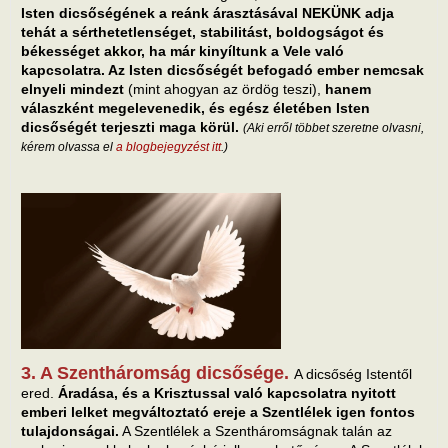
Isten dicsőségének a reánk árasztásával NEKÜNK adja
tehát a sérthetetlenséget, stabilitást, boldogságot és
békességet akkor, ha már kinyíltunk a Vele való
kapcsolatra. Az Isten dicsőségét befogadó ember nemcsak
elnyeli mindezt
(mint ahogyan az ördög teszi),
hanem
válaszként megelevenedik, és egész életében Isten
dicsőségét terjeszti maga körül.
(Aki erről többet szeretne olvasni,
kérem olvassa el
a blogbejegyzést itt
.)
3. A Szentháromság dicsősége.
A dicsőség Istentől
ered.
Áradása, és a Krisztussal való kapcsolatra nyitott
emberi lelket megváltoztató ereje a Szentlélek igen fontos
tulajdonságai.
A Szentlélek a Szentháromságnak talán az