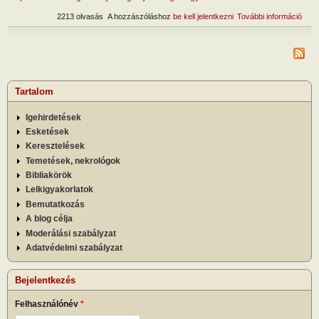
2213 olvasás
A hozzászóláshoz
be kell jelentkezni
További információ
A Te
érin
tart
kapc
Tartalom
Igehirdetések
Esketések
Keresztelések
Temetések, nekrológok
Bibliakörök
Lelkigyakorlatok
Bemutatkozás
A blog célja
Moderálási szabályzat
Adatvédelmi szabályzat
Bejelentkezés
Felhasználónév
*