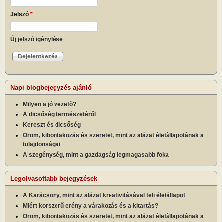
Jelszó
*
Új jelszó igénylése
Napi blogbejegyzés ajánló
Milyen a jó vezető?
A dicsőség természetéről
Kereszt és dicsőség
Öröm, kibontakozás és szeretet, mint az alázat életállapotának a
tulajdonságai
A szegénység, mint a gazdagság legmagasabb foka
Legolvasottabb bejegyzések
A Karácsony, mint az alázat kreativitásával teli életállapot
Miért korszerű erény a várakozás és a kitartás?
Öröm, kibontakozás és szeretet, mint az alázat életállapotának a