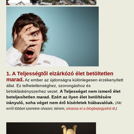
1. A Teljességtől elzárkózó élet betöltetlen
marad.
Az ember az újdonságra különlegesen érzékenyített
állat. Ez telhetetlenséghez, szorongáshoz és
birtokláskényszerhez vezet.
A Teljességet nem ismerő élet
beteljesítetlen marad. Ezért az ilyen élet betöltésére
irányuló, soha véget nem érő kísérletek hiábavalóak.
(Aki
erről többet szeretne olvasni, kérem,
olvassa el a blogbejegyzést itt
.)