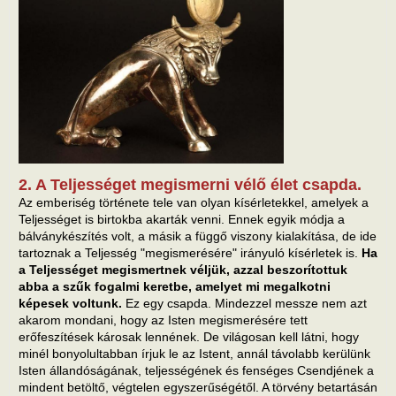
2. A Teljességet megismerni vélő élet csapda.
Az emberiség története tele van olyan kísérletekkel, amelyek a
Teljességet is birtokba akarták venni. Ennek egyik módja a
bálványkészítés volt, a másik a függő viszony kialakítása, de ide
tartoznak a Teljesség "megismerésére" irányuló kísérletek is.
Ha
a Teljességet megismertnek véljük, azzal beszorítottuk
abba a szűk fogalmi keretbe, amelyet mi megalkotni
képesek voltunk.
Ez egy csapda. Mindezzel messze nem azt
akarom mondani, hogy az Isten megismerésére tett
erőfeszítések károsak lennének. De világosan kell látni, hogy
minél bonyolultabban írjuk le az Istent, annál távolabb kerülünk
Isten állandóságának, teljességének és fenséges Csendjének a
mindent betöltő, végtelen egyszerűségétől. A törvény betartásán