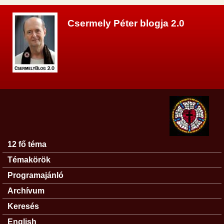
Ugrás a tartalomra
Csermely Péter blogja 2.0
12 fő téma
Főmenü
Témakörök
Programajánló
Archívum
Keresés
English