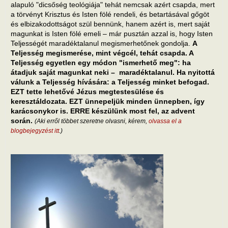
alapuló "dicsőség teológiája" tehát nemcsak azért csapda, mert
a törvényt Krisztus és Isten fölé rendeli, és betartásával gőgöt
és elbizakodottságot szül bennünk, hanem azért is, mert saját
magunkat is Isten fölé emeli – már pusztán azzal is, hogy Isten
Teljességét maradéktalanul megismerhetőnek gondolja.
A
Teljesség megismerése, mint végcél, tehát csapda. A
Teljesség egyetlen egy módon "ismerhető meg": ha
átadjuk saját magunkat neki – maradéktalanul. Ha nyitottá
válunk a Teljesség hívására: a Teljesség minket befogad.
EZT tette lehetővé Jézus megtestesülése és
keresztáldozata. EZT ünnepeljük minden ünnepben, így
karácsonykor is. ERRE készülünk most fel, az advent
során.
(Aki erről többet szeretne olvasni, kérem,
olvassa el a
blogbejegyzést itt
.)