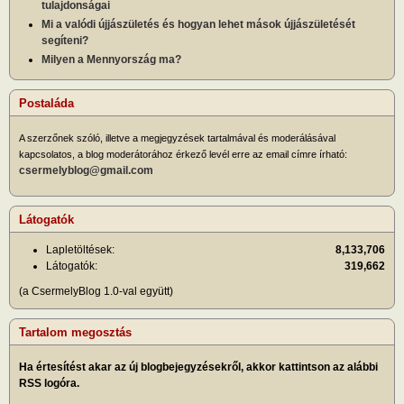
tulajdonságai
Mi a valódi újjászületés és hogyan lehet mások újjászületését
segíteni?
Milyen a Mennyország ma?
Postaláda
A szerzőnek szóló, illetve a megjegyzések tartalmával és moderálásával
kapcsolatos, a blog moderátorához érkező levél erre az email címre írható:
csermelyblog@gmail.com
Látogatók
Lapletöltések:
8,133,706
Látogatók:
319,662
(a CsermelyBlog 1.0-val együtt)
Tartalom megosztás
Ha értesítést akar az új blogbejegyzésekről, akkor kattintson az alábbi
RSS logóra.