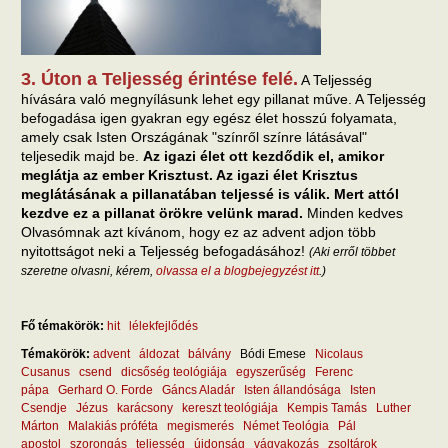
3. Úton a Teljesség érintése felé.
A Teljesség
hívására való megnyílásunk lehet egy pillanat műve. A Teljesség
befogadása igen gyakran egy egész élet hosszú folyamata,
amely csak Isten Országának "színről színre látásával"
teljesedik majd be.
Az igazi élet ott kezdődik el, amikor
meglátja az ember Krisztust. Az igazi élet Krisztus
meglátásának a pillanatában teljessé is válik. Mert attól
kezdve ez a pillanat örökre velünk marad.
Minden kedves
Olvasómnak azt kívánom, hogy ez az advent adjon több
nyitottságot neki a Teljesség befogadásához!
(Aki erről többet
szeretne olvasni, kérem,
olvassa el a blogbejegyzést itt
.)
Fő témakörök:
hit
lélekfejlődés
Témakörök:
advent
áldozat
bálvány
Bódi Emese
Nicolaus
Cusanus
csend
dicsőség teológiája
egyszerűség
Ferenc
pápa
Gerhard O. Forde
Gáncs Aladár
Isten állandósága
Isten
Csendje
Jézus
karácsony
kereszt teológiája
Kempis Tamás
Luther
Márton
Malakiás próféta
megismerés
Német Teológia
Pál
apostol
szorongás
teljesség
újdonság
vágyakozás
zsoltárok