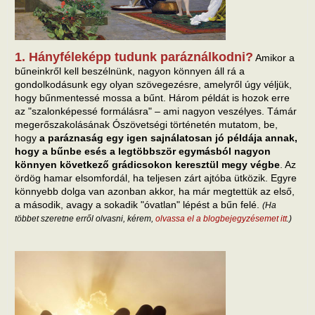
1. Hányféleképp tudunk paráználkodni?
Amikor a
bűneinkről kell beszélnünk, nagyon könnyen áll rá a
gondolkodásunk egy olyan szövegezésre, amelyről úgy véljük,
hogy bűnmentessé mossa a bűnt. Három példát is hozok erre
az "szalonképessé formálásra" – ami nagyon veszélyes. Támár
megerőszakolásának Ószövetségi történetén mutatom, be,
hogy
a paráznaság egy igen sajnálatosan jó példája annak,
hogy a bűnbe esés a legtöbbször egymásból nagyon
könnyen következő grádicsokon keresztül megy végbe
. Az
ördög hamar elsomfordál, ha teljesen zárt ajtóba ütközik. Egyre
könnyebb dolga van azonban akkor, ha már megtettük az első,
a második, avagy a sokadik "óvatlan" lépést a bűn felé.
(Ha
többet szeretne erről olvasni, kérem,
olvassa el a blogbejegyzésemet itt
.)