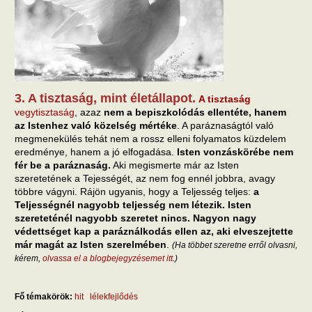
3. A tisztaság, mint életállapot.
A tisztaság
vegytisztaság
, azaz
nem a bepiszkolódás ellentéte, hanem
az Istenhez való közelség mértéke
. A paráznaságtól való
megmenekülés tehát nem a rossz elleni folyamatos küzdelem
eredménye, hanem a jó elfogadása.
Isten vonzáskörébe nem
fér be a paráznaság.
Aki megismerte már az Isten
szeretetének a Tejességét, az nem fog ennél jobbra, avagy
többre vágyni. Rájön ugyanis, hogy a Teljesség teljes:
a
Teljességnél nagyobb teljesség nem létezik. Isten
szereteténél nagyobb szeretet nincs. Nagyon nagy
védettséget kap a paráználkodás ellen az, aki elveszejtette
már magát az Isten szerelmében
.
(Ha többet szeretne erről olvasni,
kérem,
olvassa el a blogbejegyzésemet itt
.)
Fő témakörök:
hit
lélekfejlődés