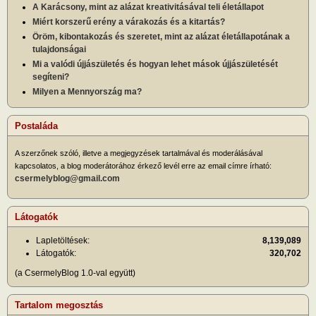
A Karácsony, mint az alázat kreativitásával teli életállapot
Miért korszerű erény a várakozás és a kitartás?
Öröm, kibontakozás és szeretet, mint az alázat életállapotának a
tulajdonságai
Mi a valódi újjászületés és hogyan lehet mások újjászületését
segíteni?
Milyen a Mennyország ma?
Postaláda
A szerzőnek szóló, illetve a megjegyzések tartalmával és moderálásával
kapcsolatos, a blog moderátorához érkező levél erre az email címre írható:
csermelyblog@gmail.com
Látogatók
Lapletöltések:
8,139,089
Látogatók:
320,702
(a CsermelyBlog 1.0-val együtt)
Tartalom megosztás