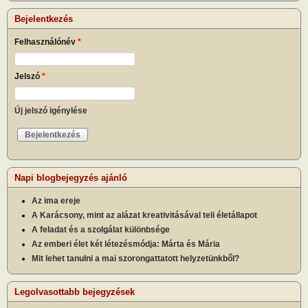
Bejelentkezés
Felhasználónév
*
Jelszó
*
Új jelszó igénylése
Napi blogbejegyzés ajánló
Az ima ereje
A Karácsony, mint az alázat kreativitásával teli életállapot
A feladat és a szolgálat különbsége
Az emberi élet két létezésmódja: Márta és Mária
Mit lehet tanulni a mai szorongattatott helyzetünkből?
Legolvasottabb bejegyzések