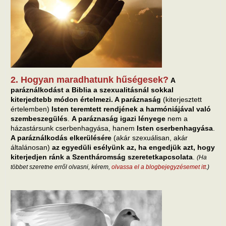
2. Hogyan maradhatunk hűségesek?
A
paráználkodást a Biblia a szexualitásnál sokkal
kiterjedtebb módon értelmezi. A paráznaság
(kiterjesztett
értelemben)
Isten teremtett rendjének a harmóniájával való
szembeszegülés
.
A paráznaság igazi lényege
nem a
házastársunk cserbenhagyása, hanem
Isten cserbenhagyása
.
A paráználkodás elkerülésére
(akár szexuálisan, akár
általánosan)
az egyedüli esélyünk az, ha engedjük azt, hogy
kiterjedjen ránk a Szentháromság szeretetkapcsolata
.
(Ha
többet szeretne erről olvasni, kérem,
olvassa el a blogbejegyzésemet itt
.)