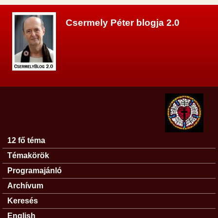
Ugrás a tartalomra
Csermely Péter blogja 2.0
12 fő téma
Főmenü
Témakörök
Programajánló
Archívum
Keresés
English