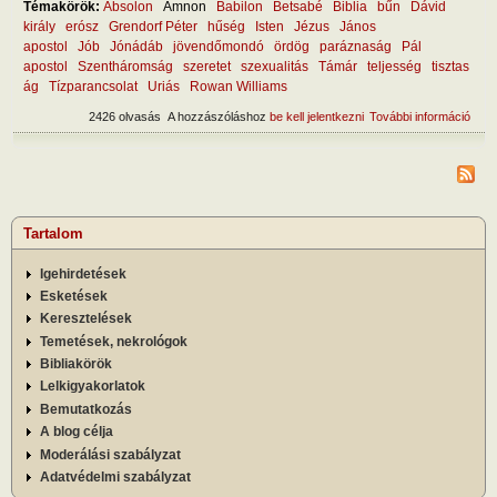
Témakörök:
Absolon
Amnon
Babilon
Betsabé
Biblia
bűn
Dávid
király
erósz
Grendorf Péter
hűség
Isten
Jézus
János
apostol
Jób
Jónádáb
jövendőmondó
ördög
paráznaság
Pál
apostol
Szentháromság
szeretet
szexualitás
Támár
teljesség
tisztas
ág
Tízparancsolat
Uriás
Rowan Williams
2426 olvasás
A hozzászóláshoz
be kell jelentkezni
További információ
Hog
mara
hűs
tart
kapc
Tartalom
Igehirdetések
Esketések
Keresztelések
Temetések, nekrológok
Bibliakörök
Lelkigyakorlatok
Bemutatkozás
A blog célja
Moderálási szabályzat
Adatvédelmi szabályzat