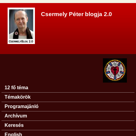
Ugrás a tartalomra
Csermely Péter blogja 2.0
12 fő téma
Főmenü
Témakörök
Programajánló
Archívum
Keresés
English