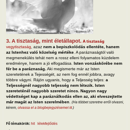
3. A tisztaság, mint életállapot.
A tisztaság
vegytisztaság
, azaz
nem a bepiszkolódás ellentéte, hanem
az Istenhez való közelség mértéke
. A paráznaságtól való
megmenekülés tehát nem a rossz elleni folyamatos küzdelem
eredménye, hanem a jó elfogadása.
Isten vonzáskörébe nem
fér be a paráznaság.
Aki megismerte már az Isten
szeretetének a Tejességét, az nem fog ennél jobbra, avagy
többre vágyni. Rájön ugyanis, hogy a Teljesség teljes:
a
Teljességnél nagyobb teljesség nem létezik. Isten
szereteténél nagyobb szeretet nincs. Nagyon nagy
védettséget kap a paráználkodás ellen az, aki elveszejtette
már magát az Isten szerelmében
.
(Ha többet szeretne erről olvasni,
kérem,
olvassa el a blogbejegyzésemet itt
.)
Fő témakörök:
hit
lélekfejlődés