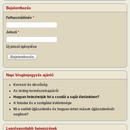
Bejelentkezés
Felhasználónév
*
Jelszó
*
Új jelszó igénylése
Napi blogbejegyzés ajánló
Kereszt és dicsőség
Az ördög természetrajzáról
Hogyan fedezhetjük fel a csodát a saját életünkben?
A feladat és a szolgálat különbsége
Mi a valódi újjászületés és hogyan lehet mások újjászületését
segíteni?
Legolvasottabb bejegyzések