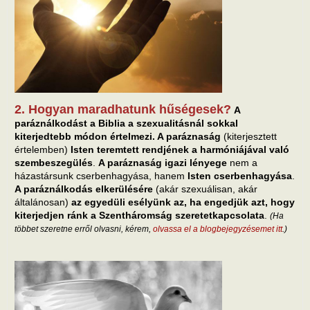
2. Hogyan maradhatunk hűségesek?
A
paráználkodást a Biblia a szexualitásnál sokkal
kiterjedtebb módon értelmezi. A paráznaság
(kiterjesztett
értelemben)
Isten teremtett rendjének a harmóniájával való
szembeszegülés
.
A paráznaság igazi lényege
nem a
házastársunk cserbenhagyása, hanem
Isten cserbenhagyása
.
A paráználkodás elkerülésére
(akár szexuálisan, akár
általánosan)
az egyedüli esélyünk az, ha engedjük azt, hogy
kiterjedjen ránk a Szentháromság szeretetkapcsolata
.
(Ha
többet szeretne erről olvasni, kérem,
olvassa el a blogbejegyzésemet itt
.)