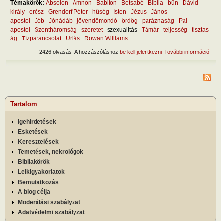
Témakörök:
Absolon
Amnon
Babilon
Betsabé
Biblia
bűn
Dávid
király
erósz
Grendorf Péter
hűség
Isten
Jézus
János
apostol
Jób
Jónádáb
jövendőmondó
ördög
paráznaság
Pál
apostol
Szentháromság
szeretet
szexualitás
Támár
teljesség
tisztas
ág
Tízparancsolat
Uriás
Rowan Williams
2426 olvasás
A hozzászóláshoz
be kell jelentkezni
További információ
Hog
mara
hűs
tart
kapc
Tartalom
Igehirdetések
Esketések
Keresztelések
Temetések, nekrológok
Bibliakörök
Lelkigyakorlatok
Bemutatkozás
A blog célja
Moderálási szabályzat
Adatvédelmi szabályzat