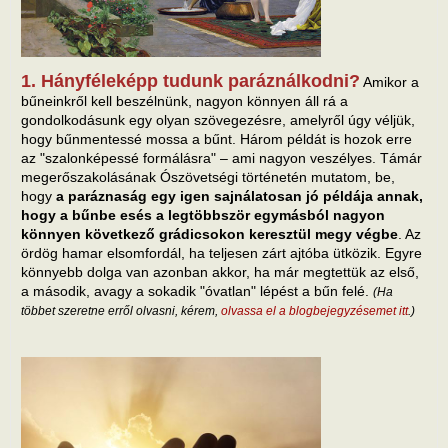
1. Hányféleképp tudunk paráználkodni?
Amikor a
bűneinkről kell beszélnünk, nagyon könnyen áll rá a
gondolkodásunk egy olyan szövegezésre, amelyről úgy véljük,
hogy bűnmentessé mossa a bűnt. Három példát is hozok erre
az "szalonképessé formálásra" – ami nagyon veszélyes. Támár
megerőszakolásának Ószövetségi történetén mutatom, be,
hogy
a paráznaság egy igen sajnálatosan jó példája annak,
hogy a bűnbe esés a legtöbbször egymásból nagyon
könnyen következő grádicsokon keresztül megy végbe
. Az
ördög hamar elsomfordál, ha teljesen zárt ajtóba ütközik. Egyre
könnyebb dolga van azonban akkor, ha már megtettük az első,
a második, avagy a sokadik "óvatlan" lépést a bűn felé.
(Ha
többet szeretne erről olvasni, kérem,
olvassa el a blogbejegyzésemet itt
.)