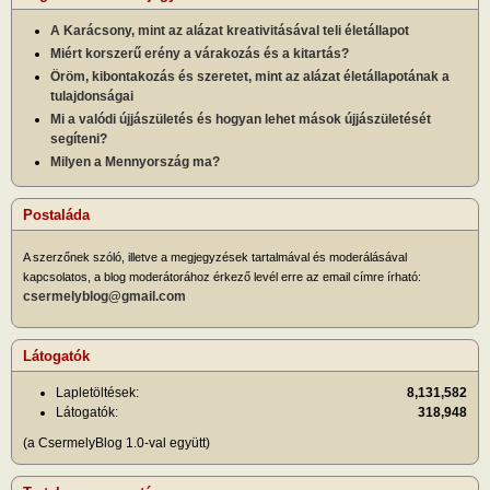
A Karácsony, mint az alázat kreativitásával teli életállapot
Miért korszerű erény a várakozás és a kitartás?
Öröm, kibontakozás és szeretet, mint az alázat életállapotának a
tulajdonságai
Mi a valódi újjászületés és hogyan lehet mások újjászületését
segíteni?
Milyen a Mennyország ma?
Postaláda
A szerzőnek szóló, illetve a megjegyzések tartalmával és moderálásával
kapcsolatos, a blog moderátorához érkező levél erre az email címre írható:
csermelyblog@gmail.com
Látogatók
Lapletöltések:
8,131,582
Látogatók:
318,948
(a CsermelyBlog 1.0-val együtt)