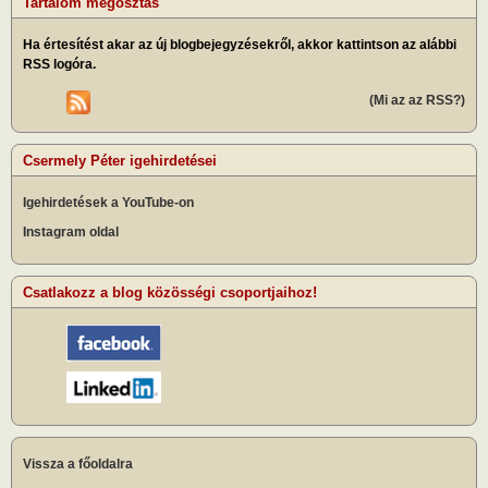
Tartalom megosztás
Ha értesítést akar az új blogbejegyzésekről, akkor kattintson az alábbi
RSS logóra.
(Mi az az RSS?)
Csermely Péter igehirdetései
Igehirdetések a YouTube-on
Instagram oldal
Csatlakozz a blog közösségi csoportjaihoz!
Vissza a főoldalra