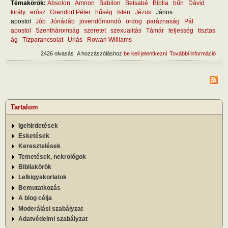
Témakörök:
Absolon
Amnon
Babilon
Betsabé
Biblia
bűn
Dávid
király
erósz
Grendorf Péter
hűség
Isten
Jézus
János
apostol
Jób
Jónádáb
jövendőmondó
ördög
paráznaság
Pál
apostol
Szentháromság
szeretet
szexualitás
Támár
teljesség
tisztas
ág
Tízparancsolat
Uriás
Rowan Williams
2426 olvasás
A hozzászóláshoz
be kell jelentkezni
További információ
Hog
mara
hűs
tart
kapc
Tartalom
Igehirdetések
Esketések
Keresztelések
Temetések, nekrológok
Bibliakörök
Lelkigyakorlatok
Bemutatkozás
A blog célja
Moderálási szabályzat
Adatvédelmi szabályzat