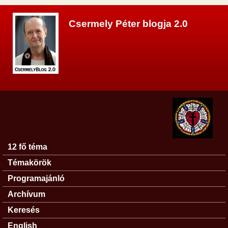
Ugrás a tartalomra
Csermely Péter blogja 2.0
12 fő téma
Főmenü
Témakörök
Programajánló
Archívum
Keresés
English