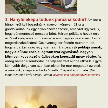
1. Hányféleképp tudunk paráználkodni?
Amikor a
bűneinkről kell beszélnünk, nagyon könnyen áll rá a
gondolkodásunk egy olyan szövegezésre, amelyről úgy véljük,
hogy bűnmentessé mossa a bűnt. Három példát is hozok erre
az "szalonképessé formálásra" – ami nagyon veszélyes. Támár
megerőszakolásának Ószövetségi történetén mutatom, be,
hogy
a paráznaság egy igen sajnálatosan jó példája annak,
hogy a bűnbe esés a legtöbbször egymásból nagyon
könnyen következő grádicsokon keresztül megy végbe
. Az
ördög hamar elsomfordál, ha teljesen zárt ajtóba ütközik. Egyre
könnyebb dolga van azonban akkor, ha már megtettük az első,
a második, avagy a sokadik "óvatlan" lépést a bűn felé.
(Ha
többet szeretne erről olvasni, kérem,
olvassa el a blogbejegyzésemet itt
.)