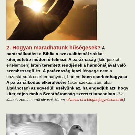
2. Hogyan maradhatunk hűségesek?
A
paráználkodást a Biblia a szexualitásnál sokkal
kiterjedtebb módon értelmezi. A paráznaság
(kiterjesztett
értelemben)
Isten teremtett rendjének a harmóniájával való
szembeszegülés
.
A paráznaság igazi lényege
nem a
házastársunk cserbenhagyása, hanem
Isten cserbenhagyása
.
A paráználkodás elkerülésére
(akár szexuálisan, akár
általánosan)
az egyedüli esélyünk az, ha engedjük azt, hogy
kiterjedjen ránk a Szentháromság szeretetkapcsolata
.
(Ha
többet szeretne erről olvasni, kérem,
olvassa el a blogbejegyzésemet itt
.)