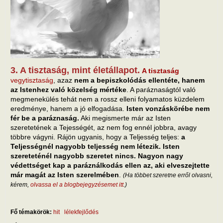
3. A tisztaság, mint életállapot.
A tisztaság
vegytisztaság
, azaz
nem a bepiszkolódás ellentéte, hanem
az Istenhez való közelség mértéke
. A paráznaságtól való
megmenekülés tehát nem a rossz elleni folyamatos küzdelem
eredménye, hanem a jó elfogadása.
Isten vonzáskörébe nem
fér be a paráznaság.
Aki megismerte már az Isten
szeretetének a Tejességét, az nem fog ennél jobbra, avagy
többre vágyni. Rájön ugyanis, hogy a Teljesség teljes:
a
Teljességnél nagyobb teljesség nem létezik. Isten
szereteténél nagyobb szeretet nincs. Nagyon nagy
védettséget kap a paráználkodás ellen az, aki elveszejtette
már magát az Isten szerelmében
.
(Ha többet szeretne erről olvasni,
kérem,
olvassa el a blogbejegyzésemet itt
.)
Fő témakörök:
hit
lélekfejlődés