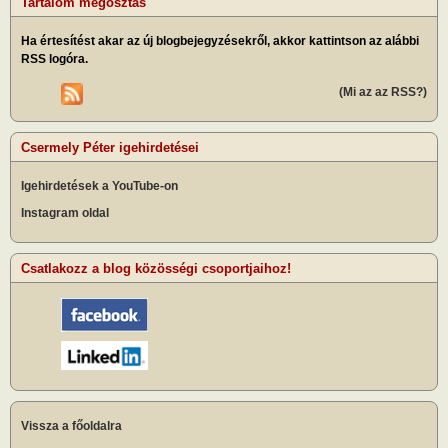
Tartalom megosztás
Ha értesítést akar az új blogbejegyzésekről, akkor kattintson az alábbi
RSS logóra.
(Mi az az RSS?)
Csermely Péter igehirdetései
Igehirdetések a YouTube-on
Instagram oldal
Csatlakozz a blog közösségi csoportjaihoz!
Vissza a főoldalra