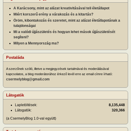
A Karácsony, mint az alázat kreativitásával teli életállapot
Miért korszerű erény a várakozás és a kitartás?
Öröm, kibontakozás és szeretet, mint az alázat életállapotának a
tulajdonságai
Mi a valódi újjászületés és hogyan lehet mások újjászületését
segíteni?
Milyen a Mennyország ma?
Postaláda
A szerzőnek szóló, illetve a megjegyzések tartalmával és moderálásával
kapcsolatos, a blog moderátorához érkező levél erre az email címre írható:
csermelyblog@gmail.com
Látogatók
Lapletöltések:
8,135,448
Látogatók:
320,366
(a CsermelyBlog 1.0-val együtt)