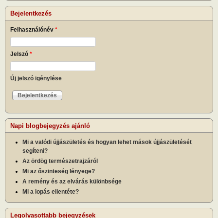
Bejelentkezés
Felhasználónév
*
Jelszó
*
Új jelszó igénylése
Napi blogbejegyzés ajánló
Mi a valódi újjászületés és hogyan lehet mások újjászületését
segíteni?
Az ördög természetrajzáról
Mi az őszinteség lényege?
A remény és az elvárás különbsége
Mi a lopás ellentéte?
Legolvasottabb bejegyzések