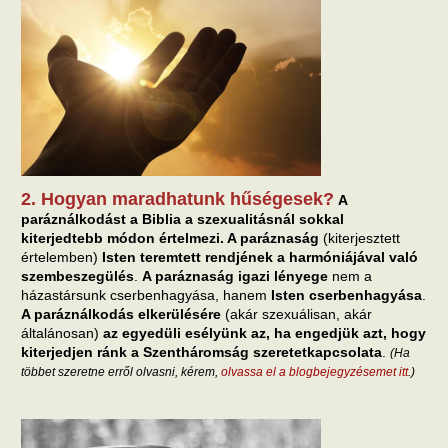
2. Hogyan maradhatunk hűségesek?
A
paráználkodást a Biblia a szexualitásnál sokkal
kiterjedtebb módon értelmezi. A paráznaság
(kiterjesztett
értelemben)
Isten teremtett rendjének a harmóniájával való
szembeszegülés
.
A paráznaság igazi lényege
nem a
házastársunk cserbenhagyása, hanem
Isten cserbenhagyása
.
A paráználkodás elkerülésére
(akár szexuálisan, akár
általánosan)
az egyedüli esélyünk az, ha engedjük azt, hogy
kiterjedjen ránk a Szentháromság szeretetkapcsolata
.
(Ha
többet szeretne erről olvasni, kérem,
olvassa el a blogbejegyzésemet itt
.)