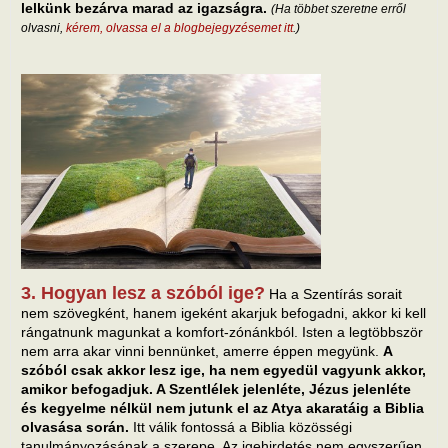
lelkünk bezárva marad az igazságra.
(Ha többet szeretne erről
olvasni,
kérem, olvassa el a blogbejegyzésemet itt
.)
3. Hogyan lesz a szóból ige?
Ha a Szentírás sorait
nem szövegként, hanem igeként akarjuk befogadni, akkor ki kell
rángatnunk magunkat a komfort-zónánkból. Isten a legtöbbször
nem arra akar vinni bennünket, amerre éppen megyünk.
A
szóból csak akkor lesz ige, ha nem egyedül vagyunk akkor,
amikor befogadjuk. A Szentlélek jelenléte, Jézus jelenléte
és kegyelme nélkül nem jutunk el az Atya akaratáig a Biblia
olvasása során.
Itt válik fontossá a Biblia közösségi
tanulmányozásának a szerepe. Az igehirdetés nem egyszerűen