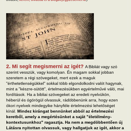
2. Mi segít megismerni az igét?
A Bibliát vagy szó
szerint vesszük, vagy komolyan. Én magam sokkal jobban
szeretem a régi szövegeket, mert ezek a maguk
"érthetetlenségükkel" sokkal több elgondolkodni valót hagynak,
mint a "készre-sütött", értelmezésükben egyértelművé váló, mai
fordítások. Ha a bibliai szövegeket az eredeti nyelvükön,
héberül és ógörögül olvassuk, rádöbbenünk arra, hogy ezen
ókori nyelvek mindegyike hányféle értelmezési lehetőséget
kínál.
Mindez kirángat bennünket abból az értelmezési
keretből, amely a megértésünket a saját "életélmény-
kontextusunkhoz" ragasztja. Ha nem a megdöbbentően új
Látásra nyitottan olvassuk, vagy hallgatjuk az igét, akkor a