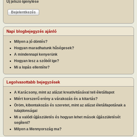
Új jelszó igénylése
Napi blogbejegyzés ajánló
Milyen a jó döntés?
Hogyan maradhatunk hűségesek?
A mindennapi kenyerünk
Hogyan lesz a szóból ige?
Mi a lopás ellentéte?
Legolvasottabb bejegyzések
A Karácsony, mint az alázat kreativitásával teli életállapot
Miért korszerű erény a várakozás és a kitartás?
Öröm, kibontakozás és szeretet, mint az alázat életállapotának a
tulajdonságai
Mi a valódi újjászületés és hogyan lehet mások újjászületését
segíteni?
Milyen a Mennyország ma?