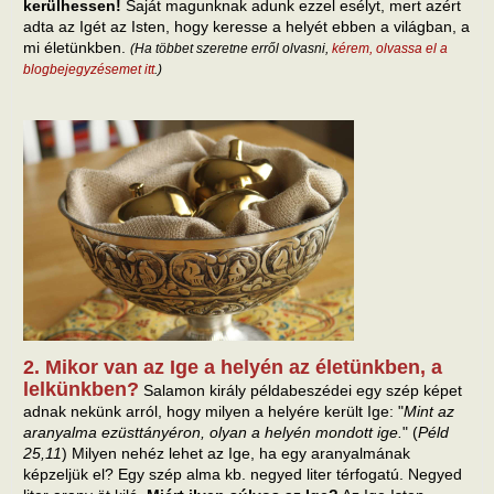
kerülhessen!
Saját magunknak adunk ezzel esélyt, mert azért
adta az Igét az Isten, hogy keresse a helyét ebben a világban, a
mi életünkben.
(Ha többet szeretne erről olvasni,
kérem, olvassa el a
blogbejegyzésemet itt
.)
2. Mikor van az Ige a helyén az életünkben, a
lelkünkben?
Salamon király példabeszédei egy szép képet
adnak nekünk arról, hogy milyen a helyére került Ige: "
Mint az
aranyalma ezüsttányéron, olyan a helyén mondott ige.
" (
Péld
25,11
) Milyen nehéz lehet az Ige, ha egy aranyalmának
képzeljük el? Egy szép alma kb. negyed liter térfogatú. Negyed