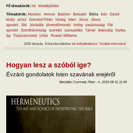
Fő témakörök:
hit
lélekfejlődés
Témakörök:
Absolon
Amnon
Babilon
Betsabé
Biblia
bűn
Dávid
király
erósz
Grendorf Péter
hűség
Isten
Jézus
János
apostol
Jób
Jónádáb
jövendőmondó
ördög
paráznaság
Pál
apostol
Szentháromság
szeretet
szexualitás
Támár
teljesség
tisztas
ág
Tízparancsolat
Uriás
Rowan Williams
2426 olvasás
A hozzászóláshoz
be kell jelentkezni
További információ
Hog
mara
hűs
tart
kapc
Hogyan lesz a szóból ige?
Évzáró gondolatok Isten szavának erejéről
Beküldte
Csermely Péter
-
k, 2019-06-11 11:48