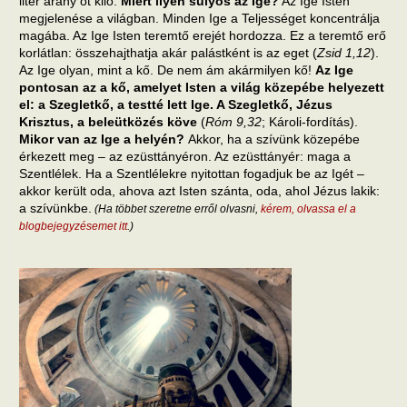
liter arany öt kiló.
Miért ilyen súlyos az Ige?
Az Ige Isten
megjelenése a világban. Minden Ige a Teljességet koncentrálja
magába. Az Ige Isten teremtő erejét hordozza. Ez a teremtő erő
korlátlan: összehajthatja akár palástként is az eget (
Zsid 1,12
).
Az Ige olyan, mint a kő. De nem ám akármilyen kő!
Az Ige
pontosan az a kő, amelyet Isten a világ közepébe helyezett
el: a Szegletkő, a testté lett Ige. A Szegletkő, Jézus
Krisztus, a beleütközés köve
(
Róm 9,32
; Károli-fordítás).
Mikor van az Ige a helyén?
Akkor, ha a szívünk közepébe
érkezett meg – az ezüsttányéron. Az ezüsttányér: maga a
Szentlélek. Ha a Szentlélekre nyitottan fogadjuk be az Igét –
akkor került oda, ahova azt Isten szánta, oda, ahol Jézus lakik:
a szívünkbe.
(Ha többet szeretne erről olvasni,
kérem, olvassa el a
blogbejegyzésemet itt
.)