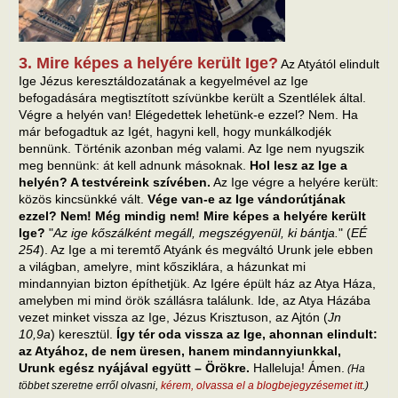
3. Mire képes a helyére került Ige?
Az Atyától elindult
Ige Jézus keresztáldozatának a kegyelmével az Ige
befogadására megtisztított szívünkbe került a Szentlélek által.
Végre a helyén van! Elégedettek lehetünk-e ezzel? Nem. Ha
már befogadtuk az Igét, hagyni kell, hogy munkálkodjék
bennünk. Történik azonban még valami. Az Ige nem nyugszik
meg bennünk: át kell adnunk másoknak.
Hol lesz az Ige a
helyén? A testvéreink szívében.
Az Ige végre a helyére került:
közös kincsünkké vált.
Vége van-e az Ige vándorútjának
ezzel? Nem! Még mindig nem! Mire képes a helyére került
Ige?
"
Az ige kőszálként megáll, megszégyenül, ki bántja.
" (
EÉ
254
). Az Ige a mi teremtő Atyánk és megváltó Urunk jele ebben
a világban, amelyre, mint kősziklára, a házunkat mi
mindannyian bizton építhetjük. Az Igére épült ház az Atya Háza,
amelyben mi mind örök szállásra találunk. Ide, az Atya Házába
vezet minket vissza az Ige, Jézus Krisztuson, az Ajtón (
Jn
10,9a
) keresztül.
Így tér oda vissza az Ige, ahonnan elindult:
az Atyához, de nem üresen, hanem mindannyiunkkal,
Urunk egész nyájával együtt – Örökre.
Halleluja! Ámen.
(Ha
többet szeretne erről olvasni,
kérem, olvassa el a blogbejegyzésemet itt
.)