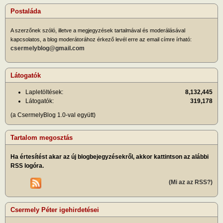
Postaláda
A szerzőnek szóló, illetve a megjegyzések tartalmával és moderálásával
kapcsolatos, a blog moderátorához érkező levél erre az email címre írható:
csermelyblog@gmail.com
Látogatók
Lapletöltések:
8,132,445
Látogatók:
319,178
(a CsermelyBlog 1.0-val együtt)
Tartalom megosztás
Ha értesítést akar az új blogbejegyzésekről, akkor kattintson az alábbi
RSS logóra.
(Mi az az RSS?)
Csermely Péter igehirdetései