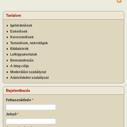
Tartalom
Igehirdetések
Esketések
Keresztelések
Temetések, nekrológok
Bibliakörök
Lelkigyakorlatok
Bemutatkozás
A blog célja
Moderálási szabályzat
Adatvédelmi szabályzat
Bejelentkezés
Felhasználónév
*
Jelszó
*