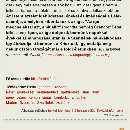
csak egy más értelmezés a sok közül. Az igét ugyanis nem a
lelkész, hanem a Lélek hirdeti – felhasználva a lelkészt ebben.
Az istentisztelet igehirdetése, énekei és imádságai a Lélek
csendje, amelyben kibontakozik az ige. "Az ige
megcselekszi azt, amit állít"
(mondta nemrég Grendorf Péter
lelkészem).
Igen, az ige dolgozik bennünk napokkal,
évekkel az elhangzása után is. A Szentlélek munkálkodása
így ábrázolja ki bennünk a Krisztust, így mutatja meg
nekünk Isten Országát már e földi életünkben is.
(Ha többet
szeretne erről olvasni,
kérem, olvassa el a blogbejegyzésemet itt
.)
Fő témakörök:
hit
lélekfejlődés
Témakörök:
Biblia
gender
Grendorf
Péter
gyülekezet
hermeneutika
igehirdetés
Isten
Isten
igéje
Jézus
Kempis Tamás
komfortzóna
Luther
Márton
Szentírás
Szentlélek
zsoltárok
A hozzászóláshoz
be kell jelentkezni
2 hozzászólás
További információ
Hogy
2339 olvasás
szób
tart
kapc