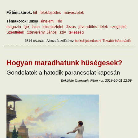
Fő témakörök:
hit
lélekfejlődés
művészetek
Témakörök:
Biblia
értelem
Híd
magazin
ige
Isten
istentisztelet
Jézus
jövendölés
lélek
szegletkő
Szentlélek
Szeverényi János
szív
teljesség
1514 olvasás
A hozzászóláshoz
be kell jelentkezni
További információ
Miko
és m
az I
hely
tart
Hogyan maradhatunk hűségesek?
kapc
Gondolatok a hatodik parancsolat kapcsán
Beküldte
Csermely Péter
-
k, 2019-10-01 12:59