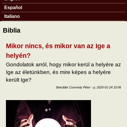
Español
Italiano
Biblia
Mikor nincs, és mikor van az Ige a
helyén?
Gondolatok arról, hogy mikor kerül a helyére az
Ige az életünkben, és mire képes a helyére
került Ige?
Beküldte
Csermely Péter
-
p, 2020-01-24 10:06