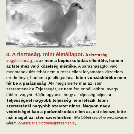
3. A tisztaság, mint életállapot.
A tisztaság
vegytisztaság
, azaz
nem a bepiszkolódás ellentéte, hanem
az Istenhez való közelség mértéke
. A paráznaságtól való
megmenekülés tehát nem a rossz elleni folyamatos küzdelem
eredménye, hanem a jó elfogadása.
Isten vonzáskörébe nem
fér be a paráznaság.
Aki megismerte már az Isten
szeretetének a Tejességét, az nem fog ennél jobbra, avagy
többre vágyni. Rájön ugyanis, hogy a Teljesség teljes:
a
Teljességnél nagyobb teljesség nem létezik. Isten
szereteténél nagyobb szeretet nincs. Nagyon nagy
védettséget kap a paráználkodás ellen az, aki elveszejtette
már magát az Isten szerelmében
.
(Ha többet szeretne erről olvasni,
kérem,
olvassa el a blogbejegyzésemet itt
.)