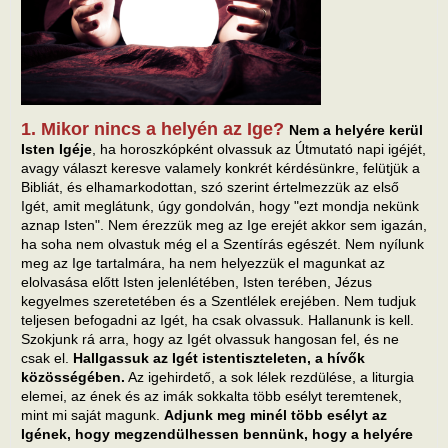
1. Mikor nincs a helyén az Ige?
Nem a helyére kerül
Isten Igéje
, ha horoszkópként olvassuk az Útmutató napi igéjét,
avagy választ keresve valamely konkrét kérdésünkre, felütjük a
Bibliát, és elhamarkodottan, szó szerint értelmezzük az első
Igét, amit meglátunk, úgy gondolván, hogy "ezt mondja nekünk
aznap Isten". Nem érezzük meg az Ige erejét akkor sem igazán,
ha soha nem olvastuk még el a Szentírás egészét. Nem nyílunk
meg az Ige tartalmára, ha nem helyezzük el magunkat az
elolvasása előtt Isten jelenlétében, Isten terében, Jézus
kegyelmes szeretetében és a Szentlélek erejében. Nem tudjuk
teljesen befogadni az Igét, ha csak olvassuk. Hallanunk is kell.
Szokjunk rá arra, hogy az Igét olvassuk hangosan fel, és ne
csak el.
Hallgassuk az Igét istentiszteleten, a hívők
közösségében.
Az igehirdető, a sok lélek rezdülése, a liturgia
elemei, az ének és az imák sokkalta több esélyt teremtenek,
mint mi saját magunk.
Adjunk meg minél több esélyt az
Igének, hogy megzendülhessen bennünk, hogy a helyére