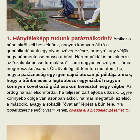
1. Hányféleképp tudunk paráználkodni?
Amikor a
bűneinkről kell beszélnünk, nagyon könnyen áll rá a
gondolkodásunk egy olyan szövegezésre, amelyről úgy véljük,
hogy bűnmentessé mossa a bűnt. Három példát is hozok erre
az "szalonképessé formálásra" – ami nagyon veszélyes. Támár
megerőszakolásának Ószövetségi történetén mutatom, be,
hogy
a paráznaság egy igen sajnálatosan jó példája annak,
hogy a bűnbe esés a legtöbbször egymásból nagyon
könnyen következő grádicsokon keresztül megy végbe
. Az
ördög hamar elsomfordál, ha teljesen zárt ajtóba ütközik. Egyre
könnyebb dolga van azonban akkor, ha már megtettük az első,
a második, avagy a sokadik "óvatlan" lépést a bűn felé.
(Ha
többet szeretne erről olvasni, kérem,
olvassa el a blogbejegyzésemet itt
.)