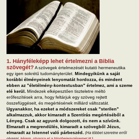
1. Hányféleképp lehet értelmezni a Biblia
szövegét?
A szövegek értelmezését kutató hermeneutika
egy igen sokrétű tudományterület.
Mindegyikünk a saját
korábbi élményeinek lenyomatát hordozza, és mindent
ebben az "életélmény-kontextusban" értelmez, ami a szeme
elé kerül.
Mindezek elképesztően tiszteletre méltó
erőfeszítések arra, hogy feltárjuk egy szöveg rejtett
összefüggéseit, és megértésének milliárd változatát.
Ugyanakkor, ha ezeket a módszereket csak "sterilen"
alkalmazzuk, akkor kimaradt a Szentírás megértéséből a
Lényeg. Csak az agyunk dolgozott, és nem a szívünk.
Elmaradt a megrendülés, kimaradt a szövegből Jézus,
elmaradt az Istennel való párbeszéd.
(Ha többet szeretne erről
olvasni,
kérem, olvassa el a blogbejegyzésemet itt
.)