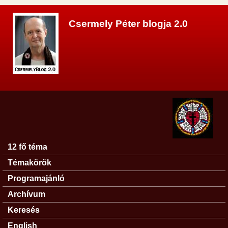
Ugrás a tartalomra
Csermely Péter blogja 2.0
12 fő téma
Főmenü
Témakörök
Programajánló
Archívum
Keresés
English