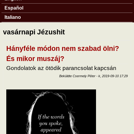
Español
Italiano
vasárnapi Jézushit
Hányféle módon nem szabad ölni?
És mikor muszáj?
Gondolatok az ötödik parancsolat kapcsán
Beküldte
Csermely Péter
-
k, 2019-09-10 17:29