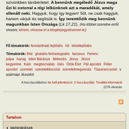
szívünkben társbérletet.
A bennünk megéledő Jézus maga
űzi ki ostorral a régi lelkünknek azt a maradékát, amely
ellenáll neki.
Hagyjuk, hogy így legyen! Sőt, ne csak hagyjuk,
hanem várjuk és segítsük is.
Így teremtődik meg bennünk
magunkban Isten Országa
(
Lk 17,21
).
(Ha többet szeretne erről
olvasni,
kérem, olvassa el a blogbejegyzésemet itt
.)
Fő témakörök:
fenntartható fejlődés
hit
lélekfejlődés
Témakörök:
föld
globális felmelegedés
farizeus
Ferenc
pápa
harag
Isten Báránya
ítélkezés
Jézus
Jézus
kegyelme
Káin
megbocsátás
ölés
Örök Élet
Pál apostol
Péter
apostol
szeretet
szeretetláncolat
szeretetmegvonás
Tízparancsolat
v
asárnapi Jézushit
A hozzászóláshoz
be kell jelentkezni
2 hozzászólás
További információ
Hány
2276 olvasás
mód
szab
És m
musz
tart
kapc
Tartalom
Igehirdetések