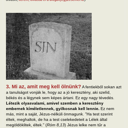
3. Mi az, amit meg kell ölnünk?
A fentiekből sokan azt
a tanulságot vonják le, hogy az a jó keresztény, aki szelíd,
békés és a légynek sem képes ártani. Ez egy nagy tévedés.
Létezik olyasvalami, amivel szemben a keresztény
embernek kíméletlennek, gyilkosnak kell lennie.
Ez nem
más, mint a saját, Jézus-nélküli önmagunk. "Ha test szerint
éltek, meghaltok, de ha a test cselekedeteit a Lélek által
megöldöklitek, éltek." (
Róm 8,13
) Jézus lelke nem tűr a