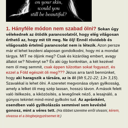
1. Hányféle módon nem szabad ölni?
Sokan úgy
vélekednek az ötödik parancsolatról, hogy elég világosan
érthető az, hogy mit tilt meg. Ne ölj! Ennél rövidebb és
világosabb értelmű parancsolat nem is létezik.
Azon persze
már el lehet kezdeni alaposan gondolkodni, hogy mi a mondat
tárgya. MIT ne öljünk meg? Csak és kizárólag embert, avagy
állatot se? Növényt se? És aki úgy konkrétan, a két kezével
nem öl meg semmit,
csak éppen túlzottan sokat fogyaszt, és
ezzel a Föld egészét öli meg???
Jézus arra tanít bennünket,
hogy
aki haragszik a társára, az is öl
(
Mt 5,21-22; 1Jn 3,15
).
Szavakkal is lehet ölni. A szeretet megvonása olyan gyilkosság,
amely a lelket öli meg szép lassan, hosszú távon. A mások felett
való ítélkezés, a kiközösítés, a levegőnek néző, a lesajnáló, a
gúnyos tekintet mind-mind gyilkolni tud.
Az apránként,
csendben való gyilkolászás semmivel sem kevésbé
gonosz, mint a véres tett.
(Ha többet szeretne erről olvasni,
kérem,
olvassa el a blogbejegyzésemet itt
.)