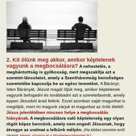
2. Kit ölünk meg akkor, amikor képtelenek
vagyunk a megbocsátásra?
A neheztelés, a
megbántottság is gyilkosság, mert megszakítja azt a
szeretet-láncolatot, amely a Szentháromság bensőséges
szeretetébe kapcsolja be az egész teremtést.
A Bárányt,
Isten Bárányát, Jézust magát öljük meg, amikor képtelenek
vagyunk befogadni és továbbadni azt a szeretetlavinát, amely
éppen Jézusból árad felénk. Ezzel azonban saját magunkat is
megöljük, mert mi magunk zárjuk el magunkat az örök élettől.
Jézus jelenlétében nincsen helye a megbocsátás
hiányának.
A megbocsátásra való képtelenség egy olyan
rögöt képez bennünk, amely nem engedi Jézusnak, hogy
átvegye az uralmat a lelkünk mélyén.
(Ha többet szeretne erről
olvasni,
kérem, olvassa el a blogbejegyzésemet itt
.)