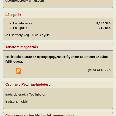
csermelyblog@gmail.com
Látogatók
Lapletöltések:
8,134,386
Látogatók:
319,884
(a CsermelyBlog 1.0-val együtt)
Tartalom megosztás
Ha értesítést akar az új blogbejegyzésekről, akkor kattintson az alábbi
RSS logóra.
(Mi az az RSS?)
Csermely Péter igehirdetései
Igehirdetések a YouTube-on
Instagram oldal
Csatlakozz a blog közösségi csoportjaihoz!