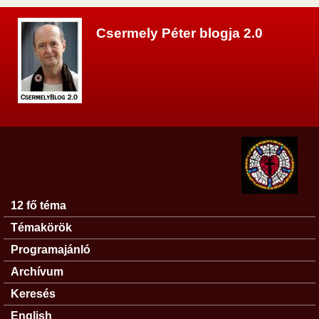
Ugrás a tartalomra
Csermely Péter blogja 2.0
12 fő téma
Főmenü
Témakörök
Programajánló
Archívum
Keresés
English