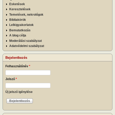
Esketések
Keresztelések
Temetések, nekrológok
Bibliakörök
Lelkigyakorlatok
Bemutatkozás
A blog célja
Moderálási szabályzat
Adatvédelmi szabályzat
Bejelentkezés
Felhasználónév
*
Jelszó
*
Új jelszó igénylése