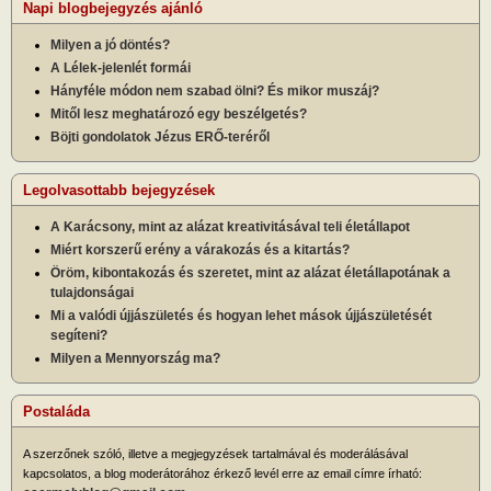
Napi blogbejegyzés ajánló
Milyen a jó döntés?
A Lélek-jelenlét formái
Hányféle módon nem szabad ölni? És mikor muszáj?
Mitől lesz meghatározó egy beszélgetés?
Böjti gondolatok Jézus ERŐ-teréről
Legolvasottabb bejegyzések
A Karácsony, mint az alázat kreativitásával teli életállapot
Miért korszerű erény a várakozás és a kitartás?
Öröm, kibontakozás és szeretet, mint az alázat életállapotának a
tulajdonságai
Mi a valódi újjászületés és hogyan lehet mások újjászületését
segíteni?
Milyen a Mennyország ma?
Postaláda
A szerzőnek szóló, illetve a megjegyzések tartalmával és moderálásával
kapcsolatos, a blog moderátorához érkező levél erre az email címre írható: