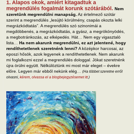
1. Alapos okok, amiért kitagadtuk a
megrendülés fogalmát korunk szótárából.
Nem
szeretünk megrendülni manapság.
Az értelmező szótár
szerint a megrendülés „lesújtó körülmény, csapás okozta lelki
megrázkódtatás”. A megrendülés szó szinonimái a
megdöbbenés, a megrázkódtatás, a gyász, a megrökönyödés,
a megbotránkozás, az elképedés. Hát… Nem egy vigasztaló
lista…
Ha nem akarunk megrendülni, ez azt jelentené, hogy
rendíthetetlenek szeretnénk lenni?
A középkor harcosai, az
eposzi hősök, azok legyenek a rendíthetetlenek. Nem akarunk
mi foglalkozni ezzel a megrendülés dologgal. Jókat szeretnénk
újra örülni együtt. Nélkülöztünk mi most már eleget – évekre
előre. Legyen már ebből nekünk elég…
(Ha többet szeretne erről
olvasni,
kérem, olvassa el a blogbejegyzésemet itt
.)