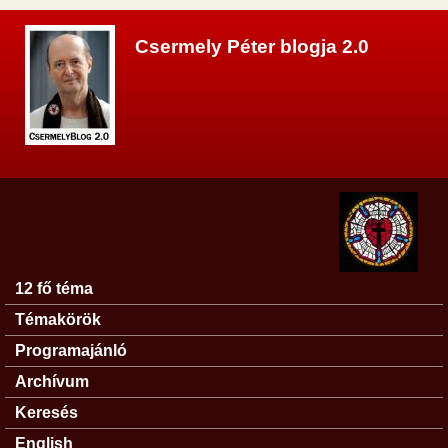
Ugrás a tartalomra
Csermely Péter blogja 2.0
12 fő téma
Főmenü
Témakörök
Programajánló
Archívum
Keresés
English