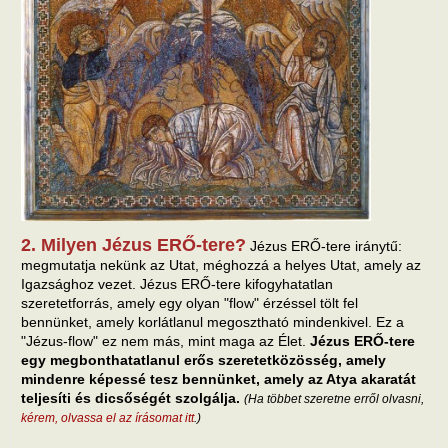
2. Milyen Jézus ERŐ-tere?
Jézus ERŐ-tere iránytű:
megmutatja nekünk az Utat, méghozzá a helyes Utat, amely az
Igazsághoz vezet. Jézus ERŐ-tere kifogyhatatlan
szeretetforrás, amely egy olyan "flow" érzéssel tölt fel
bennünket, amely korlátlanul megosztható mindenkivel. Ez a
"Jézus-flow" ez nem más, mint maga az Élet.
Jézus ERŐ-tere
egy megbonthatatlanul erős szeretetközösség, amely
mindenre képessé tesz bennünket, amely az Atya akaratát
teljesíti és dicsőségét szolgálja.
(Ha többet szeretne erről olvasni,
kérem, olvassa el az írásomat itt
.)