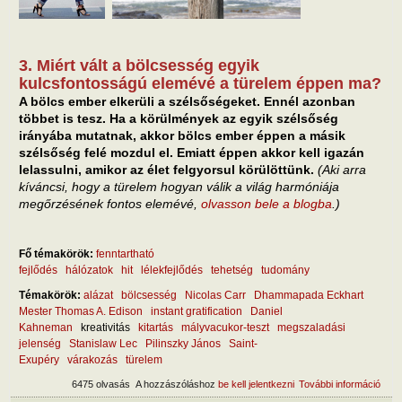
3. Miért vált a bölcsesség egyik
kulcsfontosságú elemévé a türelem éppen ma?
A bölcs ember elkerüli a szélsőségeket. Ennél azonban
többet is tesz. Ha a körülmények az egyik szélsőség
irányába mutatnak, akkor bölcs ember éppen a másik
szélsőség felé mozdul el. Emiatt éppen akkor kell igazán
lelassulni, amikor az élet felgyorsul körülöttünk.
(Aki arra
kíváncsi, hogy a türelem hogyan válik a világ harmóniája
megőrzésének fontos elemévé,
olvasson bele a blogba
.)
Fő témakörök:
fenntartható
fejlődés
hálózatok
hit
lélekfejlődés
tehetség
tudomány
Témakörök:
alázat
bölcsesség
Nicolas Carr
Dhammapada Eckhart
Mester Thomas A. Edison
instant gratification
Daniel
Kahneman
kreativitás
kitartás
mályvacukor-teszt
megszaladási
jelenség
Stanislaw Lec
Pilinszky János
Saint-
Exupéry
várakozás
türelem
6475 olvasás
A hozzászóláshoz
be kell jelentkezni
További információ
Miér
erén