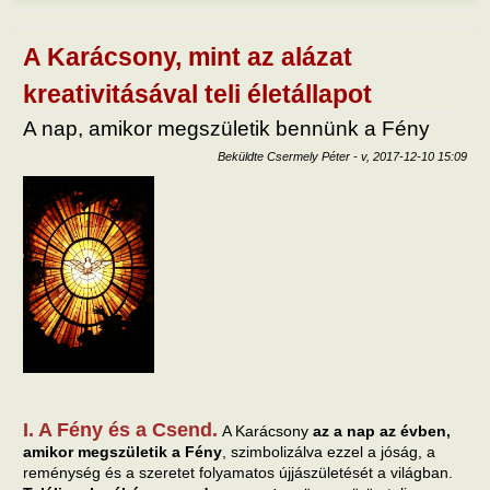
vára
a kit
tart
A Karácsony, mint az alázat
kapc
kreativitásával teli életállapot
A nap, amikor megszületik bennünk a Fény
Beküldte
Csermely Péter
-
v, 2017-12-10 15:09
I. A Fény és a Csend.
A Karácsony
az a nap az évben,
amikor megszületik a Fény
, szimbolizálva ezzel a jóság, a
reménység és a szeretet folyamatos újjászületését a világban.