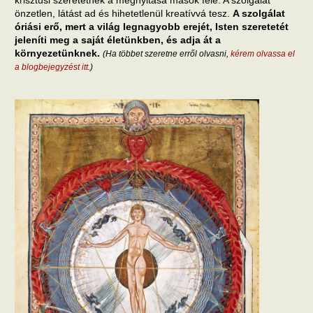
önzetlen, látást ad és hihetetlenül kreatívvá tesz.
A szolgálat
óriási erő, mert a világ legnagyobb erejét, Isten szeretetét
jeleníti meg a saját életünkben, és adja át a
környezetünknek.
(Ha többet szeretne erről olvasni,
kérem olvassa el
a blogbejegyzést itt
.)