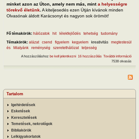
minket azon az Úton, amely nem más, mint
a helyességre
törekvő életünk
.
A kiteljesedés ezen Útján kívánok minden
Olvasónak áldott Karácsonyt és nagyon sok örömöt!
Fő témakörök:
hálózatok
hit
lélekfejlődés
tehetség
tudomány
Témakörök:
alázat
csend
figyelem
kegyelem
kreativitás
megtestesül
és
Miatyánk
reménység
szeretethálózat
teljesség
A hozzászóláshoz
be kell jelentkezni
16 hozzászólás
További információ
A Ka
7538 olvasás
mint
kreat
teli 
tart
kapc
Tartalom
Igehirdetések
Esketések
Keresztelések
Temetések, nekrológok
Bibliakörök
Lelkigyakorlatok