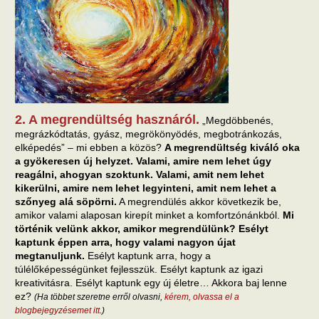
2. A megrendültség hasznáról.
„Megdöbbenés,
megrázkódtatás, gyász, megrökönyödés, megbotránkozás,
elképedés” – mi ebben a közös?
A megrendültség kiváló oka
a gyökeresen új helyzet. Valami, amire nem lehet úgy
reagálni, ahogyan szoktunk. Valami, amit nem lehet
kikerülni, amire nem lehet legyinteni, amit nem lehet a
szőnyeg alá söpörni.
A megrendülés akkor következik be,
amikor valami alaposan kirepít minket a komfortzónánkból.
Mi
történik velünk akkor, amikor megrendülünk? Esélyt
kaptunk éppen arra, hogy valami nagyon újat
megtanuljunk.
Esélyt kaptunk arra, hogy a
túlélőképességünket fejlesszük. Esélyt kaptunk az igazi
kreativitásra. Esélyt kaptunk egy új életre… Akkora baj lenne
ez?
(Ha többet szeretne erről olvasni,
kérem, olvassa el a
blogbejegyzésemet itt
.)