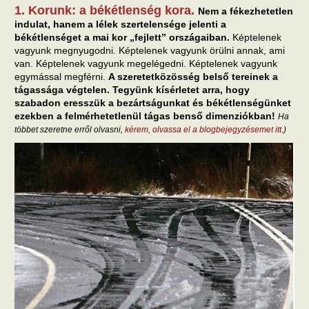
1. Korunk: a békétlenség kora.
Nem a fékezhetetlen
indulat, hanem a lélek szertelensége jelenti a
békétlenséget a mai kor „fejlett” országaiban.
Képtelenek
vagyunk megnyugodni. Képtelenek vagyunk örülni annak, ami
van. Képtelenek vagyunk megelégedni. Képtelenek vagyunk
egymással megférni.
A szeretetközösség belső tereinek a
tágassága végtelen. Tegyünk kísérletet arra, hogy
szabadon eresszük a bezártságunkat és békétlenségünket
ezekben a felmérhetetlenül tágas benső dimenziókban!
Ha
többet szeretne erről olvasni,
kérem, olvassa el a blogbejegyzésemet itt
.)