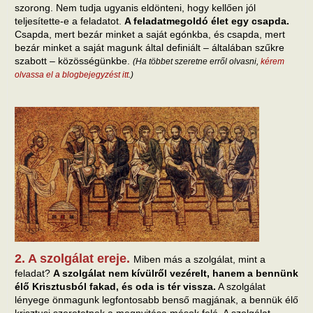
szorong. Nem tudja ugyanis eldönteni, hogy kellően jól
teljesítette-e a feladatot.
A feladatmegoldó élet egy csapda.
Csapda, mert bezár minket a saját egónkba, és csapda, mert
bezár minket a saját magunk által definiált – általában szűkre
szabott – közösségünkbe.
(Ha többet szeretne erről olvasni,
kérem
olvassa el a blogbejegyzést itt
.)
2. A szolgálat ereje.
Miben más a szolgálat, mint a
feladat?
A szolgálat nem kívülről vezérelt, hanem a bennünk
élő Krisztusból fakad, és oda is tér vissza.
A szolgálat
lényege önmagunk legfontosabb benső magjának, a bennük élő
krisztusi szeretetnek a megnyitása mások felé. A szolgálat