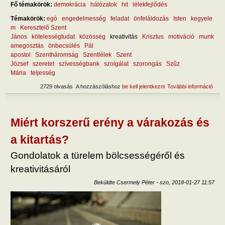
Fő témakörök:
demokrácia
hálózatok
hit
lélekfejlődés
Témakörök:
egó
engedelmesség
feladat
önfeláldozás
Isten
kegyele
m
Keresztelő Szent
János
kötelességtudat
közösség
kreativitás
Krisztus
motiváció
munk
amegosztás
önbecsülés
Pál
apostol
Szentháromság
Szentlélek
Szent
József
szeretet
szívességbank
szolgálat
szorongás
Szűz
Mária
teljesség
2729 olvasás
A hozzászóláshoz
be kell jelentkezni
További információ
A fel
szol
külö
tart
kapc
Miért korszerű erény a várakozás és
a kitartás?
Gondolatok a türelem bölcsességéről és
kreativitásáról
Beküldte
Csermely Péter
-
szo, 2018-01-27 11:57