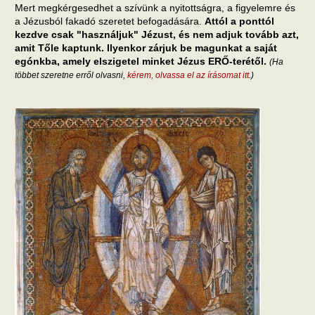
Mert megkérgesedhet a szívünk a nyitottságra, a figyelemre és
a Jézusból fakadó szeretet befogadására.
Attól a ponttól
kezdve csak "használjuk" Jézust, és nem adjuk tovább azt,
amit Tőle kaptunk. Ilyenkor zárjuk be magunkat a saját
egónkba, amely elszigetel minket Jézus ERŐ-terétől.
(Ha
többet szeretne erről olvasni,
kérem, olvassa el az írásomat itt
.)