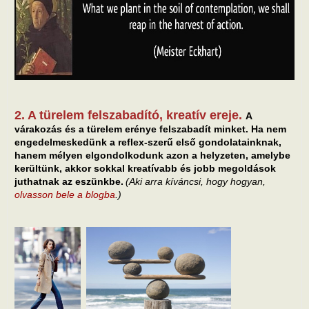
2. A türelem felszabadító, kreatív ereje.
A
várakozás és a türelem erénye felszabadít minket. Ha nem
engedelmeskedünk a reflex-szerű első gondolatainknak,
hanem mélyen elgondolkodunk azon a helyzeten, amelybe
kerültünk, akkor sokkal kreatívabb és jobb megoldások
juthatnak az eszünkbe.
(Aki arra kíváncsi, hogy hogyan,
olvasson bele a blogba
.)