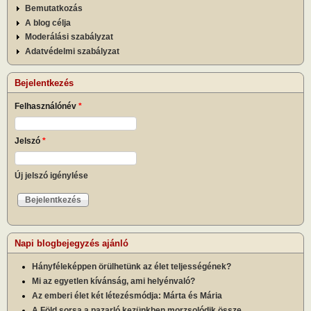
Bemutatkozás
A blog célja
Moderálási szabályzat
Adatvédelmi szabályzat
Bejelentkezés
Felhasználónév
*
Jelszó
*
Új jelszó igénylése
Napi blogbejegyzés ajánló
Hányféleképpen örülhetünk az élet teljességének?
Mi az egyetlen kívánság, ami helyénvaló?
Az emberi élet két létezésmódja: Márta és Mária
A Föld sorsa a pazarló kezünkben morzsolódik össze