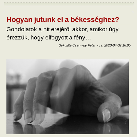
megr
hasz
tart
kapc
Hogyan jutunk el a békességhez?
Gondolatok a hit erejéről akkor, amikor úgy
érezzük, hogy elfogyott a fény…
Beküldte
Csermely Péter
-
cs, 2020-04-02 16:05