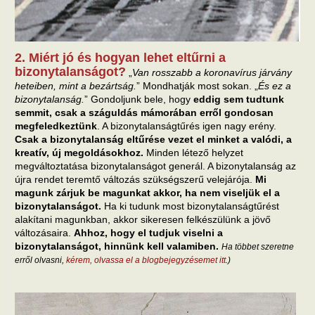
2. Miért jó és hogyan lehet eltűrni a
bizonytalanságot?
„
Van rosszabb a koronavírus járvány
heteiben, mint a bezártság.
” Mondhatják most sokan. „
És ez a
bizonytalanság.
” Gondoljunk bele, hogy
eddig sem tudtunk
semmit, csak a száguldás mámorában erről gondosan
megfeledkeztünk
. A bizonytalanságtűrés igen nagy erény.
Csak a bizonytalanság eltűrése vezet el minket a valódi, a
kreatív, új megoldásokhoz.
Minden létező helyzet
megváltoztatása bizonytalanságot generál. A bizonytalanság az
újra rendet teremtő változás szükségszerű velejárója.
Mi
magunk zárjuk be magunkat akkor, ha nem viseljük el a
bizonytalanságot.
Ha ki tudunk most bizonytalanságtűrést
alakítani magunkban, akkor sikeresen felkészülünk a jövő
változásaira.
Ahhoz, hogy el tudjuk viselni a
bizonytalanságot, hinnünk kell valamiben.
Ha többet szeretne
erről olvasni,
kérem, olvassa el a blogbejegyzésemet itt
.)