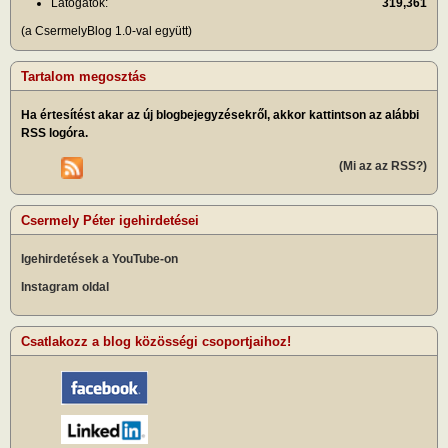
Látogatók:
319,361
(a CsermelyBlog 1.0-val együtt)
Tartalom megosztás
Ha értesítést akar az új blogbejegyzésekről, akkor kattintson az alábbi
RSS logóra.
(Mi az az RSS?)
Csermely Péter igehirdetései
Igehirdetések a YouTube-on
Instagram oldal
Csatlakozz a blog közösségi csoportjaihoz!