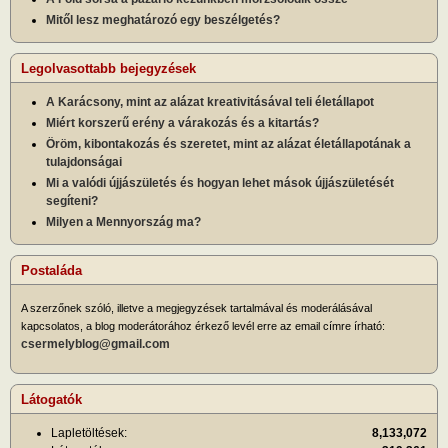
Mitől lesz meghatározó egy beszélgetés?
Legolvasottabb bejegyzések
A Karácsony, mint az alázat kreativitásával teli életállapot
Miért korszerű erény a várakozás és a kitartás?
Öröm, kibontakozás és szeretet, mint az alázat életállapotának a
tulajdonságai
Mi a valódi újjászületés és hogyan lehet mások újjászületését
segíteni?
Milyen a Mennyország ma?
Postaláda
A szerzőnek szóló, illetve a megjegyzések tartalmával és moderálásával
kapcsolatos, a blog moderátorához érkező levél erre az email címre írható:
csermelyblog@gmail.com
Látogatók
Lapletöltések:
8,133,072