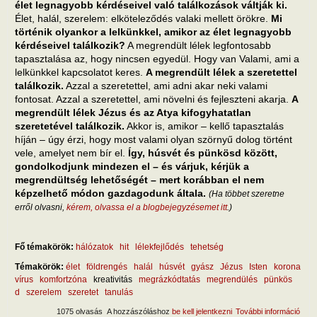
élet legnagyobb kérdéseivel való találkozások váltják ki.
Élet, halál, szerelem: elköteleződés valaki mellett örökre.
Mi
történik olyankor a lelkünkkel, amikor az élet legnagyobb
kérdéseivel találkozik?
A megrendült lélek legfontosabb
tapasztalása az, hogy nincsen egyedül. Hogy van Valami, ami a
lelkünkkel kapcsolatot keres.
A megrendült lélek a szeretettel
találkozik.
Azzal a szeretettel, ami adni akar neki valami
fontosat. Azzal a szeretettel, ami növelni és fejleszteni akarja.
A
megrendült lélek Jézus és az Atya kifogyhatatlan
szeretetével találkozik.
Akkor is, amikor – kellő tapasztalás
híján – úgy érzi, hogy most valami olyan szörnyű dolog történt
vele, amelyet nem bír el.
Így, húsvét és pünkösd között,
gondolkodjunk mindezen el – és várjuk, kérjük a
megrendültség lehetőségét – mert korábban el nem
képzelhető módon gazdagodunk általa.
(Ha többet szeretne
erről olvasni,
kérem, olvassa el a blogbejegyzésemet itt
.)
Fő témakörök:
hálózatok
hit
lélekfejlődés
tehetség
Témakörök:
élet
földrengés
halál
húsvét
gyász
Jézus
Isten
korona
vírus
komfortzóna
kreativitás
megrázkódtatás
megrendülés
pünkös
d
szerelem
szeretet
tanulás
1075 olvasás
A hozzászóláshoz
be kell jelentkezni
További információ
A