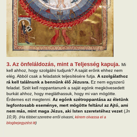
3. Az önfeláldozás, mint a Teljesség kapuja.
Mi
kell ahhoz, hogy szolgálni tudjunk? A saját erőnk ehhez nem
elég. Abból csak a feladatok teljesítésére futja.
A szolgálathoz
rá kell találnunk a bennünk élő Jézusra.
Ez nem egyszerű
feladat. Szét kell roppantanunk a saját egónk megkövesedett
burkát ahhoz, hogy megláthassuk, hogy mi van mögötte.
Érdemes ezt megtenni.
Az egónk szétroppantása az életünk
legfontosabb eseménye, mert mögötte feltárul az Ajtó, ami
nem más, mint maga Jézus, aki Isten szeretetéhez vezet
(
Jn
10,9
).
(Ha többet szeretne erről olvasni,
kérem olvassa el a
blogbejegyzést itt
)