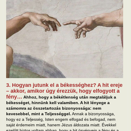
3. Hogyan jutunk el a békességhez? A hit ereje
– akkor, amikor úgy érezzük, hogy elfogyott a
fény…
Ahhoz, hogy a békétlenség után megtaláljuk a
békességet, hinnünk kell valamiben. A hit lényege a
számomra az összetartozás bizonyossága: nem
kevesebbel, mint a Teljességgel.
Annak a bizonyossága,
hogy ez a Teljesség, Isten engem elfogad és befogad, nem
saját érdemeim miatt, hanem Jézus áldozata miatt. Évekkel
ezelőtt biztos voltam abban, hogy a hit ösvényein a fény és a