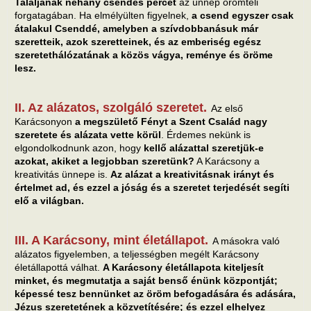
Találjanak néhány csendes percet
az ünnep örömteli
forgatagában. Ha elmélyülten figyelnek,
a csend egyszer csak
átalakul Csenddé, amelyben a szívdobbanásuk már
szeretteik, azok szeretteinek, és az emberiség egész
szeretethálózatának a közös vágya, reménye és öröme
lesz.
II. Az alázatos, szolgáló szeretet.
Az első
Karácsonyon
a megszülető Fényt a Szent Család nagy
szeretete és alázata vette körül
. Érdemes nekünk is
elgondolkodnunk azon, hogy
kellő alázattal szeretjük-e
azokat, akiket a legjobban szeretünk?
A Karácsony a
kreativitás ünnepe is.
Az alázat a kreativitásnak irányt és
értelmet ad, és ezzel a jóság és a szeretet terjedését segíti
elő a világban.
III. A Karácsony, mint életállapot.
A másokra való
alázatos figyelemben, a teljességben megélt Karácsony
életállapottá válhat.
A Karácsony életállapota kiteljesít
minket, és megmutatja a saját benső énünk központját;
képessé tesz bennünket az öröm befogadására és adására,
Jézus szeretetének a közvetítésére; és ezzel elhelyez