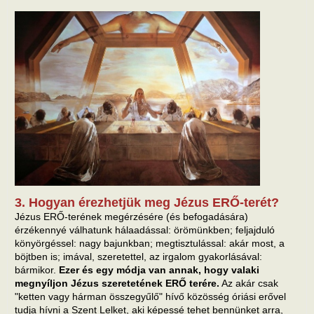
3. Hogyan érezhetjük meg Jézus ERŐ-terét?
Jézus ERŐ-terének megérzésére (és befogadására)
érzékennyé válhatunk hálaadással: örömünkben; feljajduló
könyörgéssel: nagy bajunkban; megtisztulással: akár most, a
böjtben is; imával, szeretettel, az irgalom gyakorlásával:
bármikor.
Ezer és egy módja van annak, hogy valaki
megnyíljon Jézus szeretetének ERŐ terére.
Az akár csak
"ketten vagy hárman összegyűlő" hívő közösség óriási erővel
tudja hívni a Szent Lelket, aki képessé tehet bennünket arra,