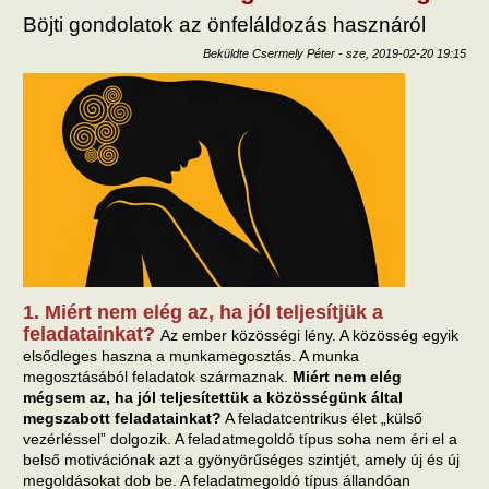
Böjti gondolatok az önfeláldozás hasznáról
Beküldte
Csermely Péter
-
sze, 2019-02-20 19:15
1. Miért nem elég az, ha jól teljesítjük a
feladatainkat?
Az ember közösségi lény. A közösség egyik
elsődleges haszna a munkamegosztás. A munka
megosztásából feladatok származnak.
Miért nem elég
mégsem az, ha jól teljesítettük a közösségünk által
megszabott feladatainkat?
A feladatcentrikus élet „külső
vezérléssel” dolgozik. A feladatmegoldó típus soha nem éri el a
belső motivációnak azt a gyönyörűséges szintjét, amely új és új
megoldásokat dob be. A feladatmegoldó típus állandóan