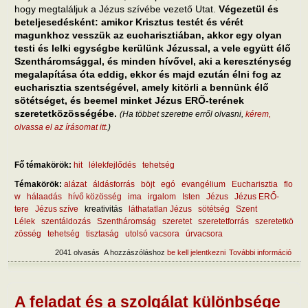
hogy megtaláljuk a Jézus szívébe vezető Utat.
Végezetül és
beteljesedésként: amikor Krisztus testét és vérét
magunkhoz vesszük az eucharisztiában, akkor egy olyan
testi és lelki egységbe kerülünk Jézussal, a vele együtt élő
Szentháromsággal, és minden hívővel, aki a kereszténység
megalapítása óta eddig, ekkor és majd ezután élni fog az
eucharisztia szentségével, amely kitörli a bennünk élő
sötétséget, és beemel minket Jézus ERŐ-terének
szeretetközösségébe.
(Ha többet szeretne erről olvasni,
kérem,
olvassa el az írásomat itt
.)
Fő témakörök:
hit
lélekfejlődés
tehetség
Témakörök:
alázat
áldásforrás
böjt
egó
evangélium
Eucharisztia
flo
w
hálaadás
hívő közösség
ima
irgalom
Isten
Jézus
Jézus ERŐ-
tere
Jézus szíve
kreativitás
láthatatlan Jézus
sötétség
Szent
Lélek
szentáldozás
Szentháromság
szeretet
szeretetforrás
szeretetkö
zösség
tehetség
tisztaság
utolsó vacsora
úrvacsora
2041 olvasás
A hozzászóláshoz
be kell jelentkezni
További információ
Böjti
gond
Jéz
terér
tart
A feladat és a szolgálat különbsége
kapc