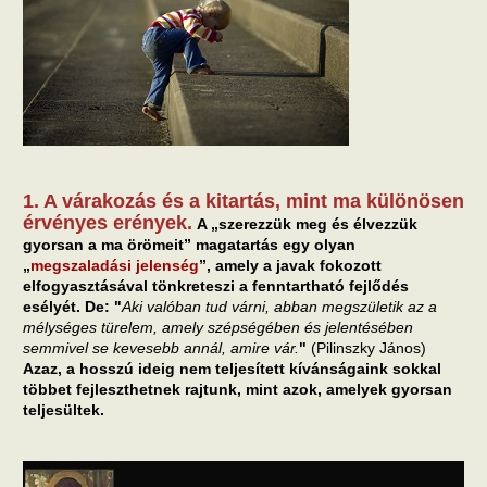
1. A várakozás és a kitartás, mint ma különösen
érvényes erények.
A „szerezzük meg és élvezzük
gyorsan a ma örömeit” magatartás egy olyan
„
megszaladási jelenség
”, amely a javak fokozott
elfogyasztásával tönkreteszi a fenntartható fejlődés
esélyét. De: "
Aki valóban tud várni, abban megszületik az a
mélységes türelem, amely szépségében és jelentésében
semmivel se kevesebb annál, amire vár.
"
(Pilinszky János)
Azaz, a hosszú ideig nem teljesített kívánságaink sokkal
többet fejleszthetnek rajtunk, mint azok, amelyek gyorsan
teljesültek.