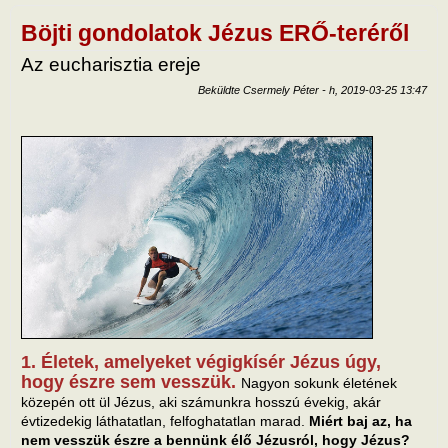
tart
kapc
Böjti gondolatok Jézus ERŐ-teréről
Az eucharisztia ereje
Beküldte
Csermely Péter
-
h, 2019-03-25 13:47
1. Életek, amelyeket végigkísér Jézus úgy,
hogy észre sem vesszük.
Nagyon sokunk életének
közepén ott ül Jézus, aki számunkra hosszú évekig, akár
évtizedekig láthatatlan, felfoghatatlan marad.
Miért baj az, ha
nem vesszük észre a bennünk élő Jézusról, hogy Jézus?