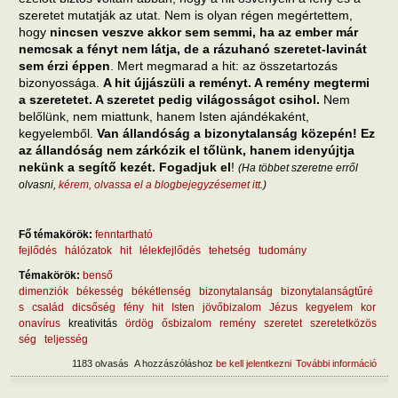
szeretet mutatják az utat. Nem is olyan régen megértettem,
hogy
nincsen veszve akkor sem semmi, ha az ember már
nemcsak a fényt nem látja, de a rázuhanó szeretet-lavinát
sem érzi éppen
. Mert megmarad a hit: az összetartozás
bizonyossága.
A hit újjászüli a reményt. A remény megtermi
a szeretetet. A szeretet pedig világosságot csihol.
Nem
belőlünk, nem miattunk, hanem Isten ajándékaként,
kegyelemből.
Van állandóság a bizonytalanság közepén! Ez
az állandóság nem zárkózik el tőlünk, hanem idenyújtja
nekünk a segítő kezét. Fogadjuk el
!
(Ha többet szeretne erről
olvasni,
kérem, olvassa el a blogbejegyzésemet itt
.)
Fő témakörök:
fenntartható
fejlődés
hálózatok
hit
lélekfejlődés
tehetség
tudomány
Témakörök:
benső
dimenziók
békesség
békétlenség
bizonytalanság
bizonytalanságtűré
s
család
dicsőség
fény
hit
Isten
jövőbizalom
Jézus
kegyelem
kor
onavírus
kreativitás
ördög
ősbizalom
remény
szeretet
szeretetközös
ség
teljesség
1183 olvasás
A hozzászóláshoz
be kell jelentkezni
További információ
Hogy
el a
bék